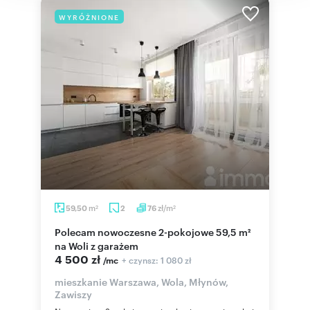
WYRÓŻNIONE
m
zł/m
59,50
2
76
2
2
Polecam nowoczesne 2-pokojowe 59,5 m²
na Woli z garażem
4 500 zł
+ czynsz: 1 080 zł
/mc
mieszkanie Warszawa, Wola, Młynów,
Zawiszy