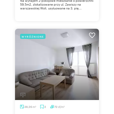
Na wynajem 2-pokojowe mieszkanie o powierzchni
59,5m2, zlokalizowane przy ul. Zawiszy na
warszawskiej Woli, usytuowane na 3. pię...
WYRÓŻNIONE
m
zł/m
38,26
2
72
2
2