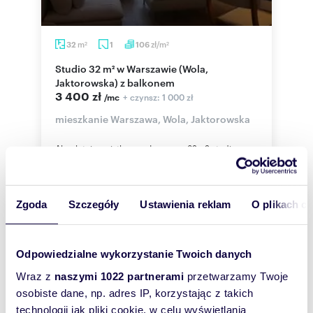
m
zł/m
32
1
106
2
2
Studio 32 m² w Warszawie (Wola,
Jaktorowska) z balkonem
3 400 zł
+ czynsz: 1 000 zł
/mc
mieszkanie Warszawa, Wola, Jaktorowska
Absolutnie wyjątkowe, słoneczne 32m2 studio,
komfortowo i designersko wykończone w
nowoczesnym budynku apartamentowym.
Budynek n...
Zgoda
Szczegóły
Ustawienia reklam
O plikach c
WYRÓŻNIONE
Odpowiedzialne wykorzystanie Twoich danych
Wraz z
naszymi 1022 partnerami
przetwarzamy Twoje
osobiste dane, np. adres IP, korzystając z takich
technologii jak pliki cookie, w celu wyświetlania