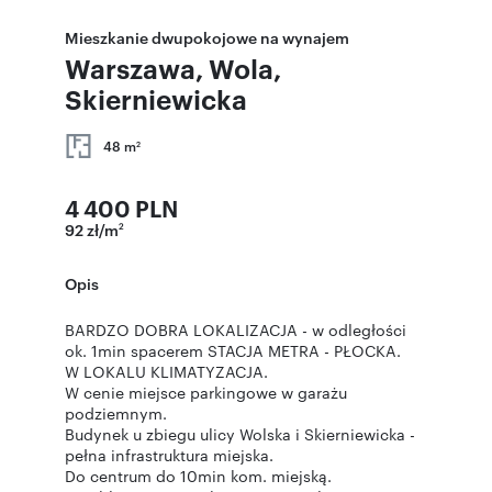
Mieszkanie dwupokojowe na wynajem
Warszawa, Wola,
Skierniewicka
48 m
2
4 400 PLN
92 zł/m
2
Opis
BARDZO DOBRA LOKALIZACJA - w odległości
ok. 1min spacerem STACJA METRA - PŁOCKA.
W LOKALU KLIMATYZACJA.
W cenie miejsce parkingowe w garażu
podziemnym.
Budynek u zbiegu ulicy Wolska i Skierniewicka -
pełna infrastruktura miejska.
Do centrum do 10min kom. miejską.