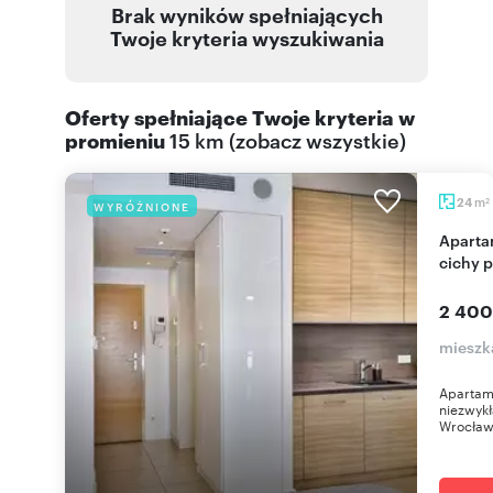
Brak wyników spełniających
Twoje kryteria wyszukiwania
Oferty spełniające Twoje kryteria w
promieniu
15 km
(
zobacz wszystkie
)
m
24
WYRÓŻNIONE
2
Apartament 29m2 przy Rynku, klimatyzacja,
cichy 
2 400
mieszk
Apartam
niezwykł
Wrocławs