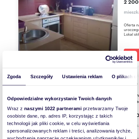
2 200
mieszk
Oferta n
uroczego
Lokal skł
Zgoda
Szczegóły
Ustawienia reklam
O plikach c
m
57
2
Na wynajem przestronne mieszkanie 57 m² z
Odpowiedzialne wykorzystanie Twoich danych
balkon
Wraz z
naszymi 1022 partnerami
przetwarzamy Twoje
4 000
osobiste dane, np. adres IP, korzystając z takich
technologii jak pliki cookie, w celu wyświetlania
mieszk
spersonalizowanych reklam i treści, analizowania tychże,
Prezent
wychodzenia naprzeciw oczekiwaniom użytkowników i