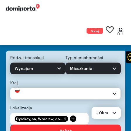
Dodaj
ogłoszenie
Rodzaj transakcji
Typ nieruchomości
Wynajem
Mieszkanie
Kraj
Lokalizacja
+ 0km
+
Dyrekcyjna, Wrocław, do...
Pokaż