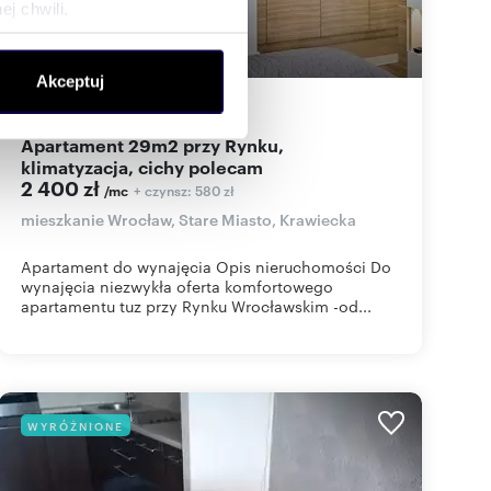
j chwili.
ołecznościowe i analizować
Akceptuj
artnerom społecznościowym,
24
m
1
100
zł/m
2
2
anymi od Ciebie lub
Apartament 29m2 przy Rynku,
klimatyzacja, cichy polecam
2 400 zł
+ czynsz: 580 zł
/mc
mieszkanie Wrocław, Stare Miasto, Krawiecka
Apartament do wynajęcia Opis nieruchomości Do
wynajęcia niezwykła oferta komfortowego
apartamentu tuz przy Rynku Wrocławskim -od...
WYRÓŻNIONE