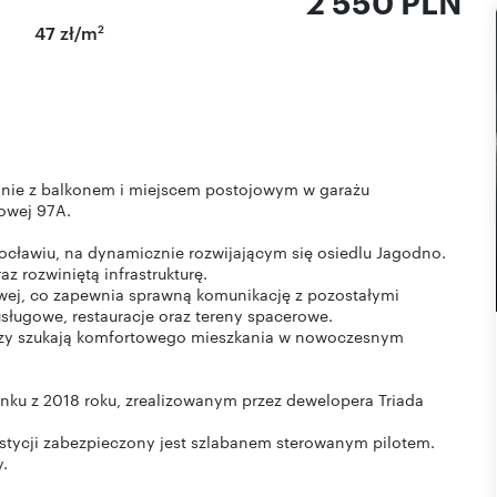
2 550 PLN
2
47 zł/m
nie z balkonem i miejscem postojowym w garażu
owej 97A.
ocławiu, na dynamicznie rozwijającym się osiedlu Jagodno.
z rozwiniętą infrastrukturę.
owej, co zapewnia sprawną komunikację z pozostałymi
usługowe, restauracje oraz tereny spacerowe.
 którzy szukają komfortowego mieszkania w nowoczesnym
ynku z 2018 roku, zrealizowanym przez dewelopera Triada
stycji zabezpieczony jest szlabanem sterowanym pilotem.
.