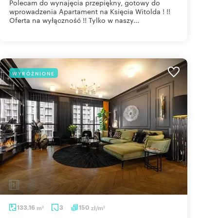
Polecam do wynajęcia przepiękny, gotowy do
wprowadzenia Apartament na Księcia Witolda ! !!
Oferta na wyłączność !! Tylko w naszy...
WYRÓŻNIONE
133,16
m
3
150
zł/m
2
2