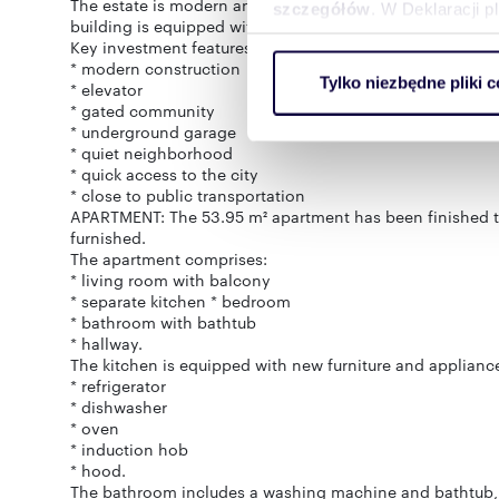
The estate is modern and well-maintained. Access to the
szczegółów
. W Deklaracji 
building is equipped with an elevator and an undergrou
Key investment features:
Wykorzystujemy pliki cookie 
* modern construction
Tylko niezbędne pliki c
* elevator
ruch w naszej witrynie. Inf
* gated community
reklamowym i analitycznym. 
* underground garage
uzyskanymi podczas korzysta
* quiet neighborhood
* quick access to the city
* close to public transportation
APARTMENT: The 53.95 m² apartment has been finished to a
furnished.
The apartment comprises:
* living room with balcony
* separate kitchen * bedroom
* bathroom with bathtub
* hallway.
The kitchen is equipped with new furniture and applianc
* refrigerator
* dishwasher
* oven
* induction hob
* hood.
The bathroom includes a washing machine and bathtub, 