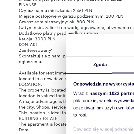
FINANSE
Czynsz najmu mieszkania: 2550 PLN
Miejsce postojowe w garażu podziemnym: 200 PLN
Czynsz administracyjny: ok. 800 PLN
(w tym m.in. zaliczki na wodę, ogrzewanie, utrzymanie c
Dodatkowo płatny prąd według zużycia.
Kaucja: 3000 PLN
KONTAKT
Zainteresowany?
Skontaktuj się z nami pod numerem +48 537 833 123 lub
ogłoszeniu.
Zgoda
Available for rent immediately: a modern, 2-room apart
located in a new development at 97A Buforowa Street.
LOCATION:
Odpowiedzialne wykorzysta
The property is located at 97A Buforowa Street in Wrocła
Wraz z
naszymi 1022 partn
location is valued for its convenient access to the city c
pliki cookie, w celu wyświet
A major advantage is the immediate proximity of a bus t
the city. Shops, services, restaurants, and walking areas 
oczekiwaniom użytkowników i
This location is ideal for singles or couples seeking com
to robi.
BUILDING / ESTATE:
The apartment is located on the third floor of a 4-story 
Dom.
Dowiedz się więcej odnośnie