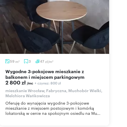
59
m
3
47
zł/m
2
2
Wygodne 3-pokojowe mieszkanie z
balkonem i miejscem parkingowym
2 800 zł
+ czynsz: 800 zł
/mc
mieszkanie Wrocław, Fabryczna, Muchobór Wielki,
Melchiora Wańkowicza
Oferuję do wynajęcia wygodne 3-pokojowe
mieszkanie z miejscem postojowym i komórką
lokatorską w cenie na spokojnym osiedlu na Mu...