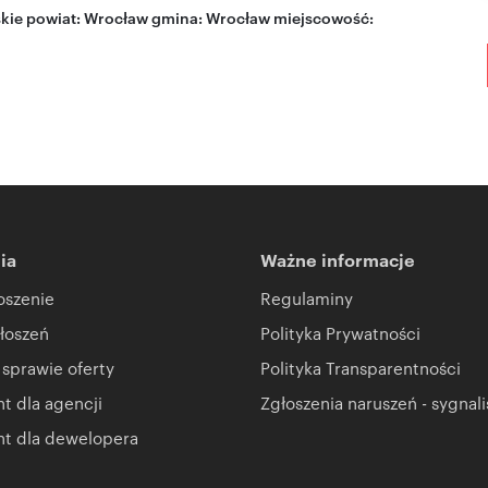
kie
powiat:
Wrocław
gmina:
Wrocław
miejscowość:
ia
Ważne informacje
oszenie
Regulaminy
łoszeń
Polityka Prywatności
 sprawie oferty
Polityka Transparentności
 dla agencji
Zgłoszenia naruszeń - sygnali
t dla dewelopera