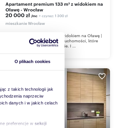
Apartament premium 133 m² z widokiem na
Oławę - Wrocław
20 000 zł
+ czynsz: 1 300 zł
/mc
mieszkanie Wrocław
Apartament klasy premium z widokiem na Oławę |
Angel Wings | Wrocław Są nieruchomości, które
robią świetne pierwsze wrażenie. I ...
O plikach cookies
WYRÓŻNIONE
ąc z takich technologii jak
 wychodzenia naprzeciw
ch danych i w jakich celach
sne preferencje w
sekcji