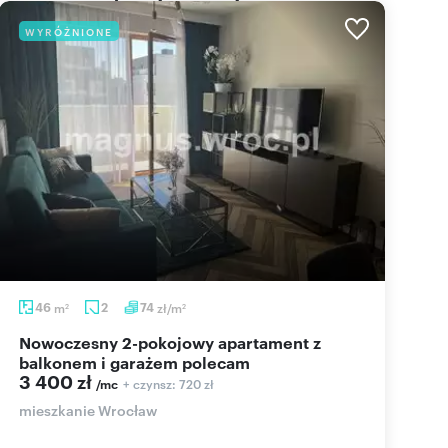
WYRÓŻNIONE
46
m
2
74
zł/m
2
2
Nowoczesny 2-pokojowy apartament z
balkonem i garażem polecam
3 400 zł
+ czynsz: 720 zł
/mc
mieszkanie Wrocław