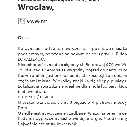
Wrocław,
53,95 m
2
Opis
Do wynajęcia od zaraz nowoczesne, 2-pokojowe mieszka
podziemnym, położone na nowym osiedlu przy ul. Bufor
LOKALIZACJA
Nieruchomość znajduje się przy ul. Buforowej 97A we Wr
To lokalizacja ceniona za wygodny dojazd do centrum ora
Dużym atutem jest bezpośrednia bliskość pętli autobus
częściami miasta. W okolicy znajdują się sklepy, punkty 
Lokalizacja sprawdzi się idealnie dla singla lub pary,
budownictwie.
BUDYNEK / OSIEDLE
Mieszkanie znajduje się na 3 piętrze w 4-piętrowym bud
Dom.
Osiedle jest nowoczesne i zadbane. Wjazd na teren inwe
Budynek wyposażony jest w windę oraz garaż podziemny
Najważniejsze atuty inwestycji: