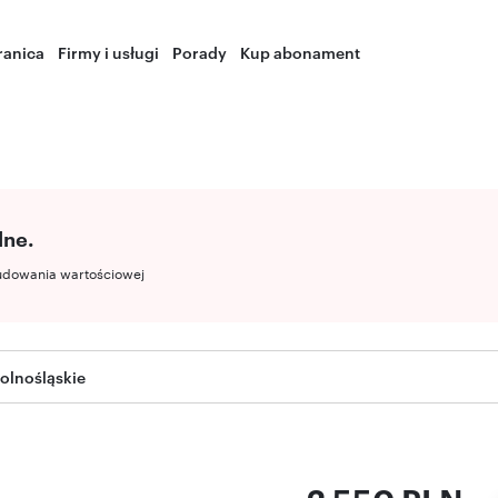
ranica
Firmy i usługi
Porady
Kup abonament
lne.
udowania wartościowej
olnośląskie