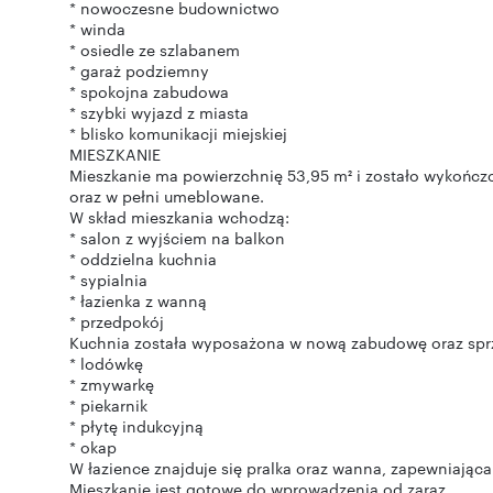
* nowoczesne budownictwo
* winda
* osiedle ze szlabanem
* garaż podziemny
* spokojna zabudowa
* szybki wyjazd z miasta
* blisko komunikacji miejskiej
MIESZKANIE
Mieszkanie ma powierzchnię 53,95 m² i zostało wykończo
oraz w pełni umeblowane.
W skład mieszkania wchodzą:
* salon z wyjściem na balkon
* oddzielna kuchnia
* sypialnia
* łazienka z wanną
* przedpokój
Kuchnia została wyposażona w nową zabudowę oraz spr
* lodówkę
* zmywarkę
* piekarnik
* płytę indukcyjną
* okap
W łazience znajduje się pralka oraz wanna, zapewniając
Mieszkanie jest gotowe do wprowadzenia od zaraz.