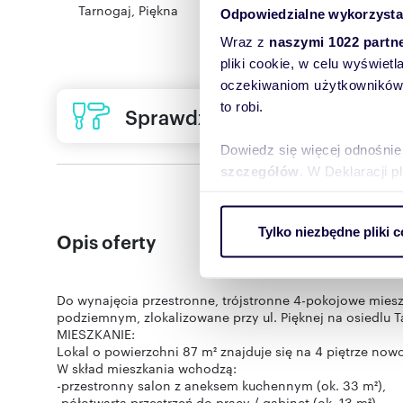
Tarnogaj
,
Piękna
Odpowiedzialne wykorzysta
Wraz z
naszymi 1022 partn
pliki cookie, w celu wyświet
oczekiwaniom użytkowników i
to robi.
Sprawdź ofertę usług remon
Dowiedz się więcej odnośnie
szczegółów
. W Deklaracji 
Wykorzystujemy pliki cookie 
Tylko niezbędne pliki c
ruch w naszej witrynie. Inf
Opis oferty
reklamowym i analitycznym. 
uzyskanymi podczas korzysta
Do wynajęcia przestronne, trójstronne 4-pokojowe mie
podziemnym, zlokalizowane przy ul. Pięknej na osiedlu T
MIESZKANIE:
Lokal o powierzchni 87 m² znajduje się na 4 piętrze no
W skład mieszkania wchodzą:
-przestronny salon z aneksem kuchennym (ok. 33 m²),
-półotwarta przestrzeń do pracy / gabinet (ok. 13 m²),