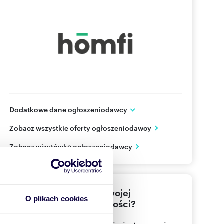
Dodatkowe dane ogłoszeniodawcy
ul. Sukiennicza 8/U8
Zobacz wszystkie oferty ogłoszeniodawcy
Kraków
małopolskie
PL
Zobacz wizytówkę ogłoszeniodawcy
48 123
Pokaż telefon
Nie znalazłeś jeszcze swojej
O plikach cookies
wymarzonej nieruchomości?