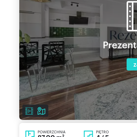
Prezent
Z
POWIERZCHNIA
PIĘTRO
2