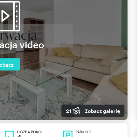
acja video
obacz
21
Zobacz galerię
LICZBA POKOI
PARKING