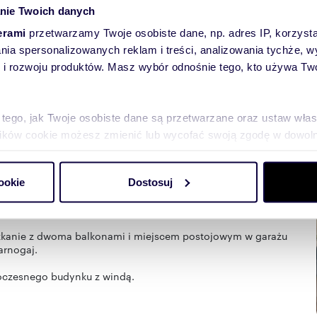
nie Twoich danych
erami
przetwarzamy Twoje osobiste dane, np. adres IP, korzystaj
lania spersonalizowanych reklam i treści, analizowania tychże,
 rozwoju produktów. Masz wybór odnośnie tego, kto używa Twoi
towych
 tego, jak Twoje osobiste dane są przetwarzane oraz ustaw wła
plików cookie możesz zmienić lub wycofać swoją zgodę w dowolne
do spersonalizowania treści i reklam, aby oferować funkcje sp
ookie
Dostosuj
ormacje o tym, jak korzystasz z naszej witryny, udostępniamy p
Partnerzy mogą połączyć te informacje z innymi danymi otrzym
nia z ich usług.
szkanie z dwoma balkonami i miejscem postojowym w garażu
arnogaj.
woczesnego budynku z windą.