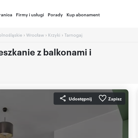
ranica
Firmy i usługi
Porady
Kup abonament
›
›
›
olnośląskie
Wrocław
Krzyki
Tarnogaj
szkanie z balkonami i
Udostępnij
Zapisz