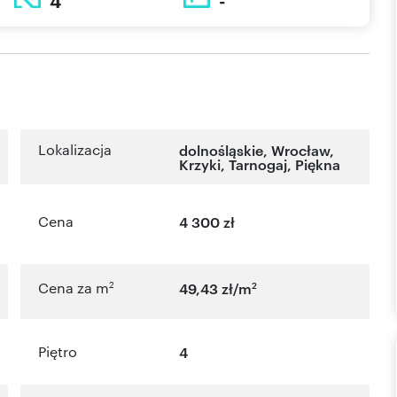
4
-
Lokalizacja
dolnośląskie
,
Wrocław
,
Krzyki
,
Tarnogaj
,
Piękna
Cena
4 300 zł
2
2
Cena za m
49,43 zł/m
Piętro
4