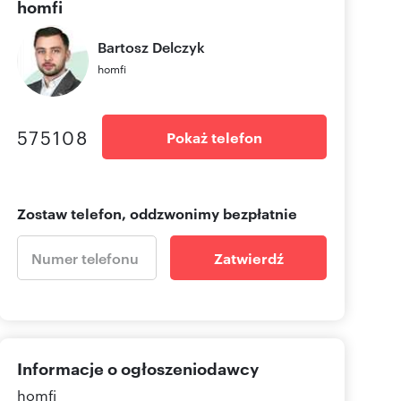
homfi
Bartosz
Delczyk
homfi
575108
Pokaż telefon
Zostaw telefon, oddzwonimy bezpłatnie
Zatwierdź
Informacje o ogłoszeniodawcy
homfi