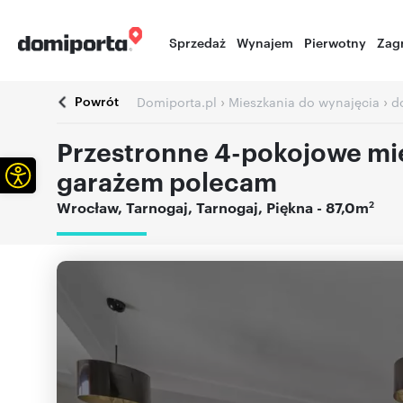
Sprzedaż
Wynajem
Pierwotny
Zag
Powrót
›
›
Domiporta.pl
Mieszkania do wynajęcia
d
Przestronne 4-pokojowe mie
Otwórz pasek narzędzi
garażem polecam
2
Wrocław
,
Tarnogaj
,
Tarnogaj
,
Piękna
- 87,0m