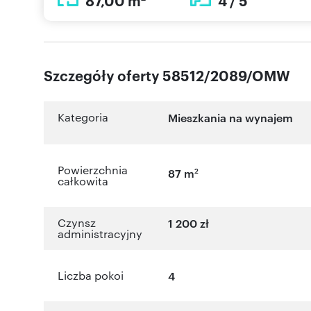
87,00 m
4 / 5
Szczegóły oferty 58512/2089/OMW
Kategoria
Mieszkania na wynajem
Powierzchnia
2
87 m
całkowita
Czynsz
1 200 zł
administracyjny
Liczba pokoi
4