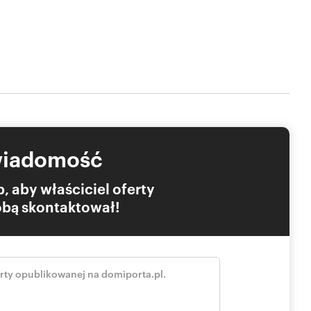
 stylu i jest w pełni wyposażone w sprzęt AGD. Duże
nnego przez cały dzień, a przemyślany układ daje realny
ch zdalnie.
az dwa balkony, które zwiększają funkcjonalność mieszkania i
wiadomość
 podziemnym.
, aby właściciel oferty
anizowanym osiedlu Tarnogaj, które łączy wygodę
Tobą skontaktował!