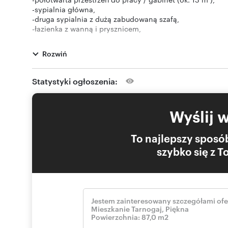
-sypialnia główna,
-druga sypialnia z dużą zabudowaną szafą,
-łazienka z wanną i prysznicem,
-osobna toaleta,
-pomieszczenie gospodarcze / pralnia,
Rozwiń
-przedpokój,
-2 balkony
Mieszkanie zostało urządzone w spójnym, ponadczasowym
Statystyki ogłoszenia:
przeszklenia zapewniają bardzo dobrą ilość światła dzie
komfort życia - zarówno dla rodziny, jak i osób pracujący
Wyraźnym atutem jest wydzielona przestrzeń do pracy or
Wyślij 
dają dodatkową przestrzeń do odpoczynku.
Do mieszkania przynależy miejsce postojowe w garażu
LOKALIZACJA:
To najlepszy sposób
Nieruchomość położona jest na spokojnym, dobrze zorg
szybko się z 
codziennego życia z szybkim dostępem do centrum.
W najbliższej okolicy znajdują się:
-sklepy i punkty usługowe,
-szkoły i przedszkola,
-przychodnia,
-tereny zielone – Park Tarnogajski i Park Wschodni,
-place zabaw,
-przystanki tramwajowe i autobusowe