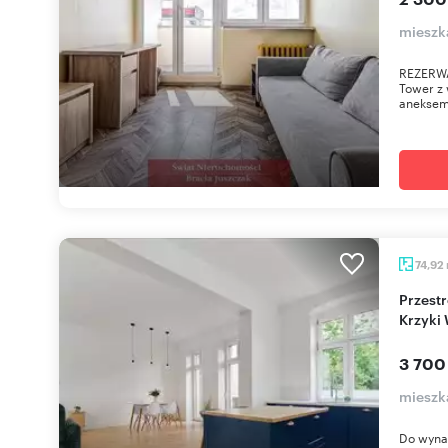
mieszk
REZERWA
Tower z 
aneksem
74,92
Przestronne 2-pokojowe mieszkanie 75 m² -
Krzyki
3 700
mieszk
Do wynaj