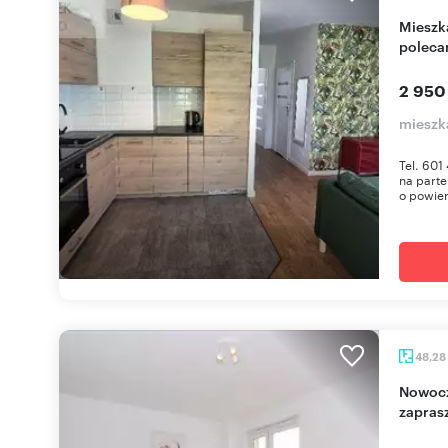
Mieszkanie 54 m² z ogródkami, blisko parków -
polec
2 950
mieszka
Tel. 601
na parte
o powier
48,28
Nowoczesne 2-pokojowe mieszkanie na Krzykach
zapras