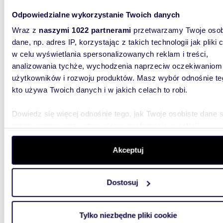
Odpowiedzialne wykorzystanie Twoich danych
Wraz z
naszymi 1022 partnerami
przetwarzamy Twoje osob
m
42
2
dane, np. adres IP, korzystając z takich technologii jak pliki 
Polecam nowe 2-pokojowe mieszkanie z
w celu wyświetlania spersonalizowanych reklam i treści,
ogródk
analizowania tychże, wychodzenia naprzeciw oczekiwaniom
użytkowników i rozwoju produktów. Masz wybór odnośnie te
2 800
kto używa Twoich danych i w jakich celach to robi.
mieszka
Dowiedz się więcej odnośnie tego, jak Twoje osobiste dane 
Przedmio
przetwarzane oraz ustaw własne preferencje w
sekcji
41,90m2
Jagodnie
szczegółów
. W Deklaracji plików cookie możesz zmienić lu
wycofać swoją zgodę w dowolnej chwili.
Akceptuj
Wykorzystujemy pliki cookie do spersonalizowania treści i r
Dostosuj
aby oferować funkcje społecznościowe i analizować ruch w 
witrynie. Informacje o tym, jak korzystasz z naszej witryny,
udostępniamy partnerom społecznościowym, reklamowym i
Tylko niezbędne pliki cookie
38,3
analitycznym. Partnerzy mogą połączyć te informacje z inn