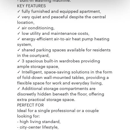
- built-in washing machine.
otrzymanymi od Ciebie lub uzyskanymi podczas
KEY FEATURES
✓ fully furnished and equipped apartment,
korzystania z ich usług.
✓ very quiet and peaceful despite the central
location,
✓ air conditioning,
✓ low utility and maintenance costs,
✓ energy-efficient air-to-air heat pump heating
system,
✓ shared parking spaces available for residents
in the courtyard,
✓ 3 spacious built-in wardrobes providing
ample storage space,
✓ Intelligent, space-saving solutions in the form
of fold-down wall-mounted tables, providing a
flexible space for work and everyday living,
✓ Additional storage compartments are
discreetly hidden beneath the floor, offering
extra practical storage space.
PERFECT FOR
Ideal for a single professional or a couple
looking for:
- high living standard,
- city-center lifestyle,