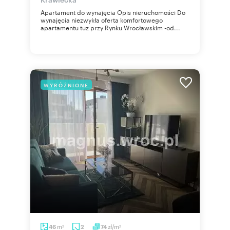
Apartament do wynajęcia Opis nieruchomości Do
wynajęcia niezwykła oferta komfortowego
apartamentu tuz przy Rynku Wrocławskim -od...
WYRÓŻNIONE
m
zł/m
46
2
74
2
2