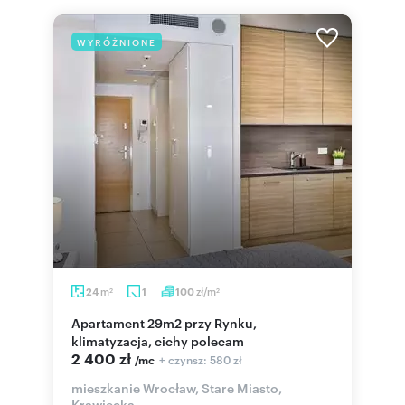
WYRÓŻNIONE
m
zł/m
24
1
100
2
2
Apartament 29m2 przy Rynku,
klimatyzacja, cichy polecam
2 400 zł
+ czynsz: 580 zł
/mc
mieszkanie Wrocław, Stare Miasto,
Krawiecka