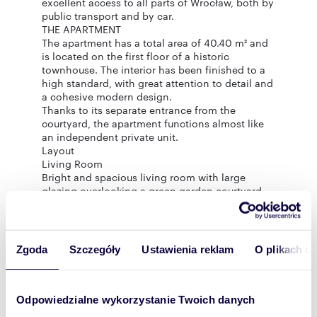
excellent access to all parts of Wrocław, both by
public transport and by car.
THE APARTMENT
The apartment has a total area of 40.40 m² and
is located on the first floor of a historic
townhouse. The interior has been finished to a
high standard, with great attention to detail and
a cohesive modern design.
Thanks to its separate entrance from the
courtyard, the apartment functions almost like
an independent private unit.
Layout
Living Room
Bright and spacious living room with large
glazing overlooking a green garden courtyard.
The space is filled with natural light and offers a
very comfortable atmosphere for everyday
living. The glass panels can be fully covered for
complete privacy.
Zgoda
Szczegóły
Ustawienia reklam
O plikach c
The living room can serve both as a relaxing
lounge area and a comfortable workspace.
Kitchenette
Although compact, the kitchenette has been
Odpowiedzialne wykorzystanie Twoich danych
designed in a highly ergonomic and functional