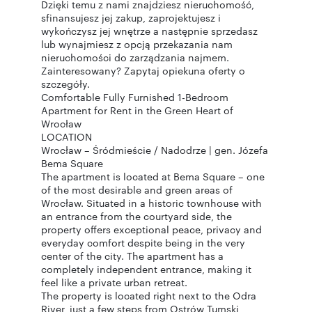
Dzięki temu z nami znajdziesz nieruchomość,
sfinansujesz jej zakup, zaprojektujesz i
wykończysz jej wnętrze a następnie sprzedasz
lub wynajmiesz z opcją przekazania nam
nieruchomości do zarządzania najmem.
Zainteresowany? Zapytaj opiekuna oferty o
szczegóły.
Comfortable Fully Furnished 1-Bedroom
Apartment for Rent in the Green Heart of
Wrocław
LOCATION
Wrocław – Śródmieście / Nadodrze | gen. Józefa
Bema Square
The apartment is located at Bema Square – one
of the most desirable and green areas of
Wrocław. Situated in a historic townhouse with
an entrance from the courtyard side, the
property offers exceptional peace, privacy and
everyday comfort despite being in the very
center of the city. The apartment has a
completely independent entrance, making it
feel like a private urban retreat.
The property is located right next to the Odra
River, just a few steps from Ostrów Tumski,