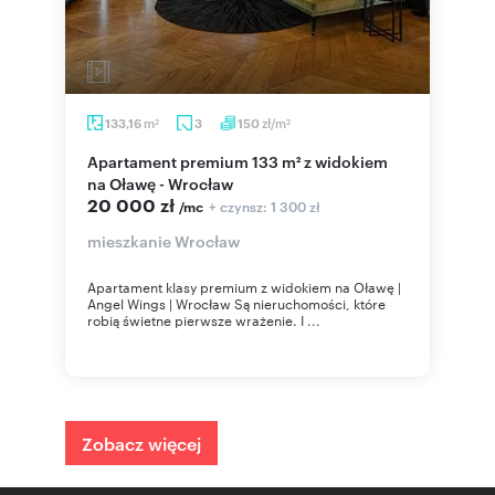
m
zł/m
133,16
3
150
2
2
Apartament premium 133 m² z widokiem
na Oławę - Wrocław
20 000 zł
+ czynsz: 1 300 zł
/mc
mieszkanie Wrocław
Apartament klasy premium z widokiem na Oławę |
Angel Wings | Wrocław Są nieruchomości, które
robią świetne pierwsze wrażenie. I ...
Zobacz więcej