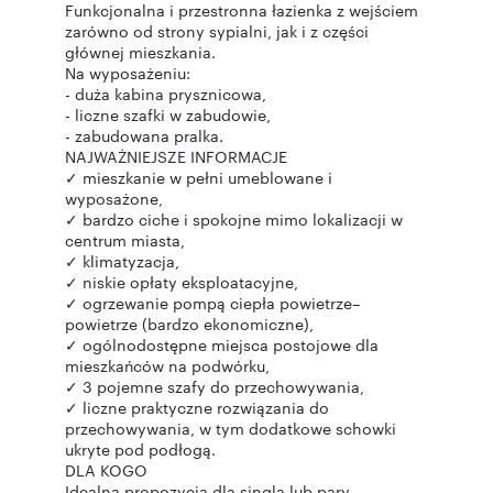
Funkcjonalna i przestronna łazienka z wejściem
zarówno od strony sypialni, jak i z części
głównej mieszkania.
Na wyposażeniu:
- duża kabina prysznicowa,
- liczne szafki w zabudowie,
- zabudowana pralka.
NAJWAŻNIEJSZE INFORMACJE
✓ mieszkanie w pełni umeblowane i
wyposażone,
✓ bardzo ciche i spokojne mimo lokalizacji w
centrum miasta,
✓ klimatyzacja,
✓ niskie opłaty eksploatacyjne,
✓ ogrzewanie pompą ciepła powietrze–
powietrze (bardzo ekonomiczne),
✓ ogólnodostępne miejsca postojowe dla
mieszkańców na podwórku,
✓ 3 pojemne szafy do przechowywania,
✓ liczne praktyczne rozwiązania do
przechowywania, w tym dodatkowe schowki
ukryte pod podłogą.
DLA KOGO
Idealna propozycja dla singla lub pary