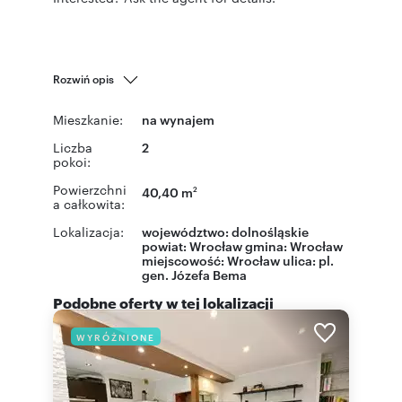
Rozwiń opis
Mieszkanie:
na wynajem
Liczba
2
pokoi:
Powierzchni
40,40 m
2
a całkowita:
Lokalizacja:
województwo:
dolnośląskie
powiat:
Wrocław
gmina:
Wrocław
miejscowość:
Wrocław
ulica:
pl.
gen. Józefa Bema
Podobne oferty w tej lokalizacji
WYRÓŻNIONE