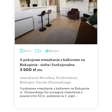
m
zł/m
53
3
66
2
2
3-pokojowe mieszkanie z balkonem na
Biskupinie - ciche i funkcjonalne
3 500 zł
/mc
mieszkanie Wrocław, Śródmieście,
Biskupin, Karola Olszewskiego
3-pokojowe mieszkanie z balkonem na Biskupinie
ul. Olszewskiego Do wynajęcia mieszkanie o
powierzchni 53 m, położone na 2. piętr...