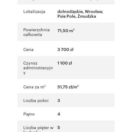
Lokalizacja
dolnośląskie
,
Wrocław
,
Psie Pole
,
Żmudzka
Powierzchnia
71,50 m
2
całkowita
Cena
3 700 zł
Czynsz
1 100 zł
administracyjn
y
Cena za m
51,75 zł/m
2
2
Liczba pokoi
3
Piętro
4
Liczba pięter w
5
budynku