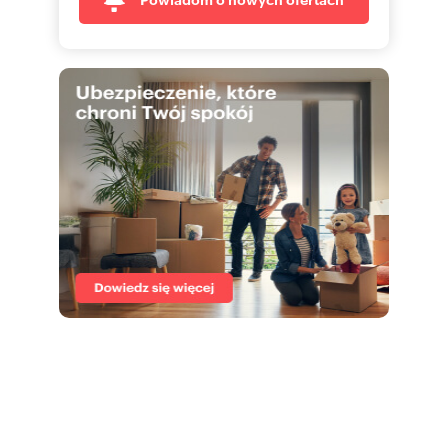
secure and hassle-free for your free time.
Interested? Ask the property manager for
details.
Numer oferty: 59791/2089/OMW
Nr licencji zawodowej: 19641