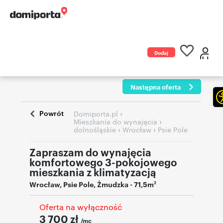
Dodaj
ogłoszenie
Następna oferta
Powrót
›
Domiporta.pl
›
Mieszkania do wynajęcia
›
›
dolnośląskie
Wrocław
Psie Pole
Zapraszam do wynajęcia
komfortowego 3-pokojowego
mieszkania z klimatyzacją
Wrocław
,
Psie Pole
,
Żmudzka
- 71,5m
2
Oferta na wyłączność
3 700
zł
/mc