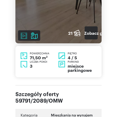
21
Zobacz galerię
POWIERZCHNIA
PIĘTRO
2
4 / 5
71,50 m
LICZBA POKOI
PARKING
3
miejsce
parkingowe
Szczegóły oferty
59791/2089/OMW
Kategoria
Mieszkania na wynajem