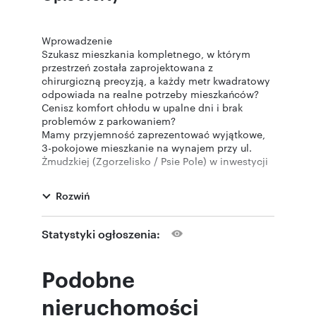
Wprowadzenie
Szukasz mieszkania kompletnego, w którym
przestrzeń została zaprojektowana z
chirurgiczną precyzją, a każdy metr kwadratowy
odpowiada na realne potrzeby mieszkańców?
Cenisz komfort chłodu w upalne dni i brak
problemów z parkowaniem?
Mamy przyjemność zaprezentować wyjątkowe,
3-pokojowe mieszkanie na wynajem przy ul.
Żmudzkiej (Zgorzelisko / Psie Pole) w inwestycji
cenionego dewelopera Milart.
LOKALIZACJA:
Rozwiń
Mieszkanie zlokalizowane jest w zielonej i
doskonale skomunikowanej północno-
wschodniej części Wrocławia. To idealny
Statystyki ogłoszenia:
kompromis między szybkim dostępem do
centrum a infrastrukturą, która pozwala załatwić
wszystko "od ręki".
Podobne
Zakupy i rozrywka: Kilka minut dzieli Cię od
Centrum Handlowego Korona (sklepy,
nieruchomości
restauracje, kino, fitness) oraz nowoczesnych