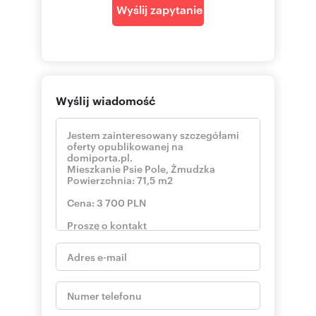
bezpiecznie i bezkosztowo dla Twojego wolnego
Wyślij zapytanie
czasu.
Zainteresowany? Zapytaj opiekuna oferty o
szczegóły.
Introduction
Are you looking for a complete apartment where
the space has been designed with surgical
Wyślij wiadomość
precision, and every square meter addresses the
real needs of its residents? Do you value the
comfort of a cool breeze on hot days and
hassle-free parking?
We are pleased to present an exceptional 3-
room apartment for rent at Żmudzka Street
(Zgorzelisko / Psie Pole) in a development by
the esteemed developer Milart.
LOCATION:
The apartment is located in a green and
perfectly connected north-eastern part of
Wrocław. It offers an ideal compromise between
quick access to the city center and a local
infrastructure that lets you handle everything "at
hand".
Shopping & Entertainment: You are just a few
minutes away from the Korona Shopping Center