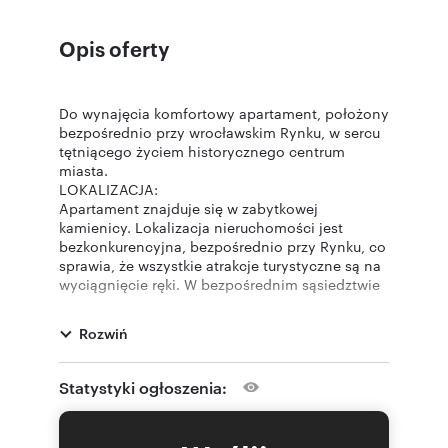
Opis oferty
Do wynajęcia komfortowy apartament, położony
bezpośrednio przy wrocławskim Rynku, w sercu
tętniącego życiem historycznego centrum
miasta.
LOKALIZACJA:
Apartament znajduje się w zabytkowej
kamienicy. Lokalizacja nieruchomości jest
bezkonkurencyjna, bezpośrednio przy Rynku, co
sprawia, że wszystkie atrakcje turystyczne są na
wyciągnięcie ręki. W bezpośrednim sąsiedztwie
znajdują się słynny wrocławski Ratusz,
malownicze uliczki, zabytkowe kamienice oraz
Rozwiń
liczne restauracje, kawiarnie i sklepy. Bliskość
Ostrowa Tumskiego, Panoramy Racławickiej oraz
wielu innych kulturowych i historycznych
Statystyki ogłoszenia:
atrakcji sprawia, że apartament jest idealną bazą
do eksploracji miasta i odkrywania jego
niepowtarzalnego uroku.