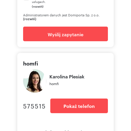
usługach.
(rozwiń)
write us an email through the contact form
available in the ad.
Administratorem danych jest Domiporta Sp. z o.o.
(rozwiń)
Wyślij zapytanie
Numer oferty: 50323/2089/OMW
Nr licencji zawodowej: 19641
homfi
Karolina
Plesiak
homfi
575515
Pokaż telefon