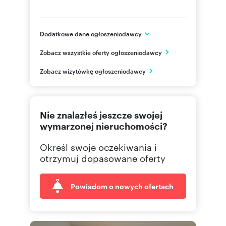
Dodatkowe dane ogłoszeniodawcy
ul. Sukiennicza 8/U8
Zobacz wszystkie oferty ogłoszeniodawcy
Kraków
małopolskie
PL
Zobacz wizytówkę ogłoszeniodawcy
48 123
Pokaż telefon
Nie znalazłeś jeszcze swojej
wymarzonej nieruchomości?
Określ swoje oczekiwania i
otrzymuj dopasowane oferty
Powiadom o nowych ofertach