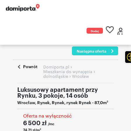
Dodaj
ogłoszenie
Następna oferta
Powrót
›
Domiporta.pl
›
Mieszkania do wynajęcia
›
dolnośląskie
Wrocław
Luksusowy apartament przy
Rynku, 3 pokoje, 14 osób
Wrocław
,
Rynek
,
Rynek
,
rynek Rynek
- 87,0m
2
Oferta na wyłączność
6 500
zł
/mc
74,71 zł/m
2