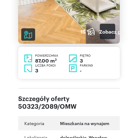
15
Zobacz galerię
POWIERZCHNIA
PIĘTRO
2
3
87,00 m
LICZBA POKOI
PARKING
3
-
Szczegóły oferty
50323/2089/OMW
Kategoria
Mieszkania na wynajem
Lokalizacja
dolnośląskie
,
Wrocław
,