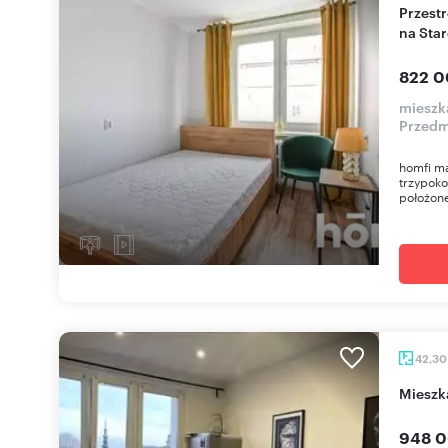
Przestronne 3-pokojowe mieszkanie z widokiem
na Sta
822 0
mieszk
Przedm
homfi m
trzypoko
położone
42,3
miesz
948 0