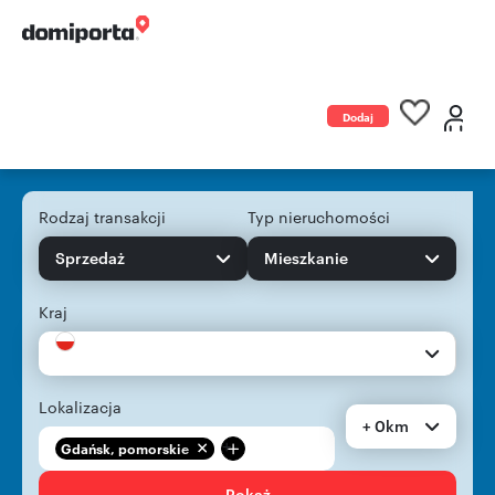
Dodaj
ogłoszenie
Rodzaj transakcji
Typ nieruchomości
Sprzedaż
Mieszkanie
Kraj
Lokalizacja
+ 0km
+
Gdańsk, pomorskie
Pokaż