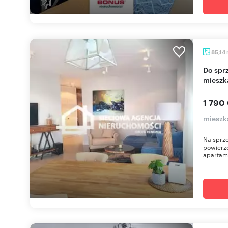
85,14
Do sprzedania przestronne 3-pokojowe
mieszk
1 790
mieszk
Na sprze
powierzc
apartam