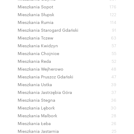
Mieszkania Sopot
176
Mieszkania Słupsk
122
Mieszkania Rumia
114
Mieszkania Starogard Gdański
91
Mieszkania Tczew
63
Mieszkania Kwidzyn
57
Mieszkania Chojnice
55
Mieszkania Reda
52
Mieszkania Wejherowo
48
Mieszkania Pruszcz Gdański
47
Mieszkania Ustka
39
Mieszkania Jastrzębia Góra
37
Mieszkania Stegna
36
Mieszkania Lębork
30
Mieszkania Malbork
28
Mieszkania Łeba
26
Mieszkania Jastarnia
25