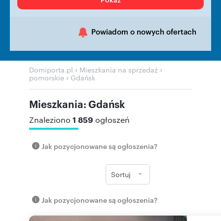
Powiadom o nowych ofertach
›
›
Domiporta.pl
Mieszkania na sprzedaż
›
pomorskie
Gdańsk
Mieszkania: Gdańsk
1 859
Znaleziono
ogłoszeń
Jak pozycjonowane są ogłoszenia?
Sortuj
Jak pozycjonowane są ogłoszenia?