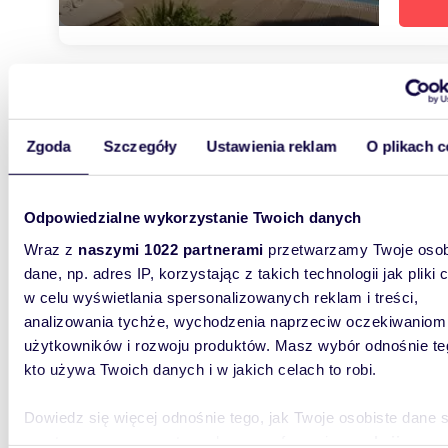
m
60
2
Nowoczesne 3-pokojowe mieszkanie z balkonem
Zgoda
Szczegóły
Ustawienia reklam
O plikach c
(Gdańs
616 0
Odpowiedzialne wykorzystanie Twoich danych
mieszk
Wraz z
naszymi 1022 partnerami
przetwarzamy Twoje osob
Do sprze
dane, np. adres IP, korzystając z takich technologii jak pliki 
inwestyc
w celu wyświetlania spersonalizowanych reklam i treści,
Wielkopol
analizowania tychże, wychodzenia naprzeciw oczekiwaniom
użytkowników i rozwoju produktów. Masz wybór odnośnie te
kto używa Twoich danych i w jakich celach to robi.
Dowiedz się więcej odnośnie tego, jak Twoje osobiste dane 
przetwarzane oraz ustaw własne preferencje w
sekcji