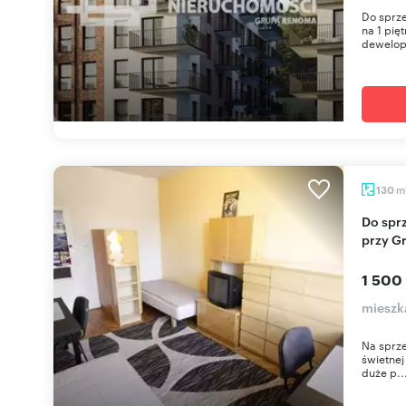
Do sprz
na 1 pię
dewelope
m
130
Do sprzedania przestronne 130 m² w kamienicy
przy G
1 500
mieszk
Na sprze
świetnej
duże p..