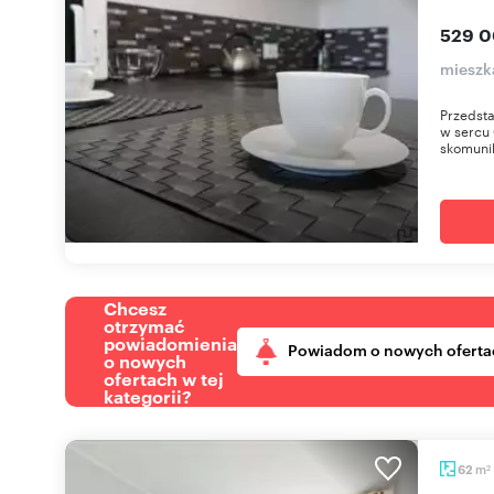
529 0
mieszk
Przedsta
w sercu 
skomunik
Chcesz
otrzymać
powiadomienia
Powiadom o nowych oferta
o nowych
ofertach w tej
kategorii?
m
62
2