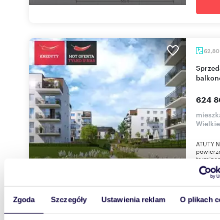
62,8
Sprzedam nowoczesne 3-pokojowe mieszkanie z
balkon
624 8
mieszk
Wielki
ATUTY N
powierzc
terminem
Zgoda
Szczegóły
Ustawienia reklam
O plikach c