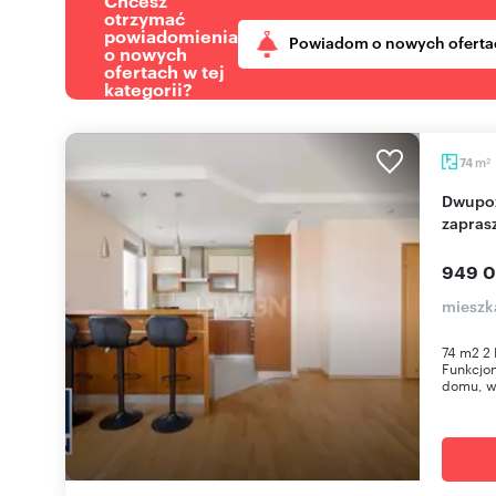
Chcesz
otrzymać
powiadomienia
Powiadom o nowych oferta
o nowych
ofertach w tej
kategorii?
m
74
2
Dwupoziomowe 74 m² z balkonem i garażem
zapras
949 0
mieszk
74 m2 2
Funkcjo
domu, w 