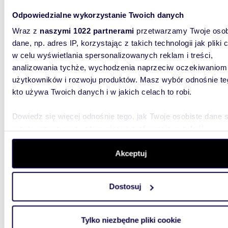
Odpowiedzialne wykorzystanie Twoich danych
27,48
Wraz z
naszymi 1022 partnerami
przetwarzamy Twoje osob
Nowoczesne 27,5 m2 z dużym potencjałem -
dane, np. adres IP, korzystając z takich technologii jak pliki 
blisko 
w celu wyświetlania spersonalizowanych reklam i treści,
analizowania tychże, wychodzenia naprzeciw oczekiwaniom
405 0
użytkowników i rozwoju produktów. Masz wybór odnośnie te
mieszk
kto używa Twoich danych i w jakich celach to robi.
HOT OF
BIURZE!A
Dowiedz się więcej odnośnie tego, jak Twoje osobiste dane 
okolica-
przetwarzane oraz ustaw własne preferencje w
sekcji
szczegółów
. W Deklaracji plików cookie możesz zmienić lu
wycofać swoją zgodę w dowolnej chwili.
Akceptuj
Wykorzystujemy pliki cookie do spersonalizowania treści i r
Dostosuj
aby oferować funkcje społecznościowe i analizować ruch w 
witrynie. Informacje o tym, jak korzystasz z naszej witryny,
35,08
udostępniamy partnerom społecznościowym, reklamowym i
Tylko niezbędne pliki cookie
Do sprzedania nowoczesne 2-pokojowe
analitycznym. Partnerzy mogą połączyć te informacje z inn