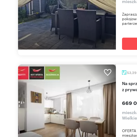
mieszk
Zaprasza
pokojow
parterze
53,29
Na sprzedaż przestronne 3-pokojowe mieszkanie
z pryw
669 0
mieszk
Wielki
OFERTA
mieszkan