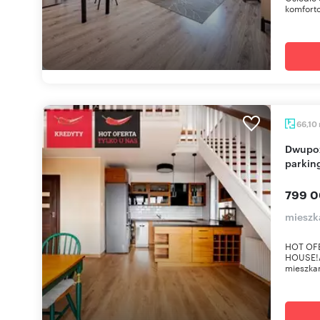
komfortow
66,10
Dwupoziomowe mieszkanie z balkonem i
parkin
799 0
mieszk
HOT OF
HOUSE!
mieszkan