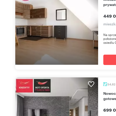
prywat
449 0
mieszk
Na sprze
położone
osiedlu 
54,82
Nowoczesne 3-pokojowe mieszkanie w Gdańsku,
gotowe
699 0