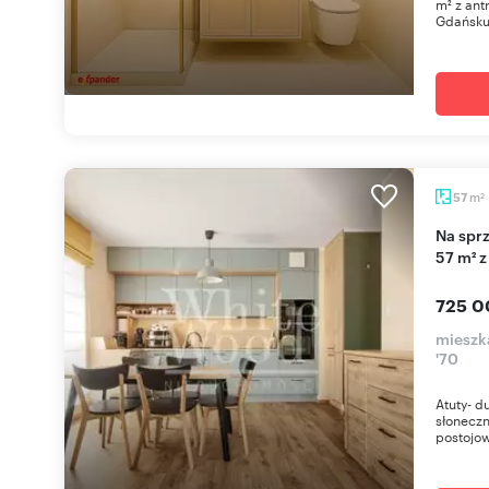
m² z an
Gdańsku.
m
57
2
Na sprzedaż przestronne 3-pokojowe mieszkanie
57 m² 
725 0
mieszk
'70
Atuty- d
słoneczn
postojow