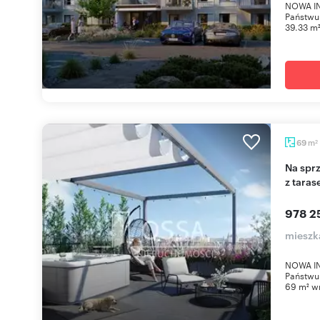
NOWA IN
Państwu
39.33 m²
m
69
2
Na sprzedaż przestronne 2-pokojowe mieszkanie
z tara
978 2
mieszk
NOWA IN
Państwu
69 m² wr