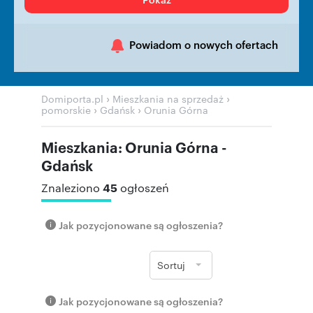
Powiadom o nowych ofertach
›
›
Domiporta.pl
Mieszkania na sprzedaż
›
›
pomorskie
Gdańsk
Orunia Górna
Mieszkania: Orunia Górna -
Gdańsk
45
Znaleziono
ogłoszeń
Jak pozycjonowane są ogłoszenia?
Sortuj
Jak pozycjonowane są ogłoszenia?