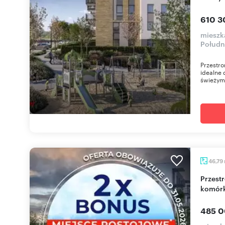
610 3
mieszk
Południ
Przestr
idealne 
świeżym 
46,79
Przestronne 3-pokojowe mieszkanie z balkonem i
komór
485 0