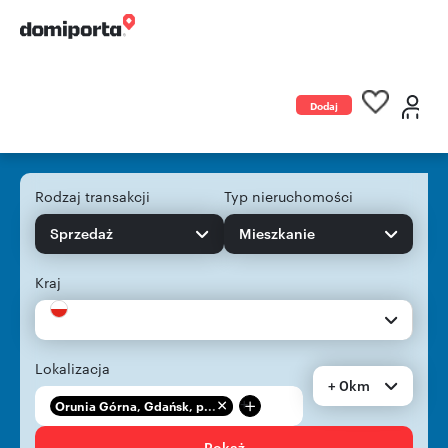
Dodaj
ogłoszenie
Rodzaj transakcji
Typ nieruchomości
Sprzedaż
Mieszkanie
Kraj
Lokalizacja
+ 0km
+
Orunia Górna, Gdańsk, p...
Pokaż