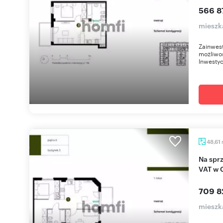
566 87
mieszk
Zainwest
możliwo
Inwestyc
48,61
Na sprzedaż nowoczesny apartament 48,61 m² z
VAT w 
709 8
mieszk