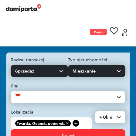
Dodaj
ogłoszenie
Rodzaj transakcji
Typ nieruchomości
Sprzedaż
Mieszkanie
Kraj
Lokalizacja
+ 0km
+
Twarda, Gdańsk, pomorsk...
Pokaż