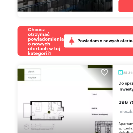
Chcesz
otrzymać
powiadomienia
Powiadom o nowych oferta
o nowych
ofertach w tej
kategorii?
25,31
Do sprzedania nowoczesny apartament
inwest
396 7
mieszk
Apartame
sprzeda
zlokaliz