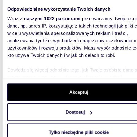
608 0
Odpowiedzialne wykorzystanie Twoich danych
mieszk
Wraz z
naszymi 1022 partnerami
przetwarzamy Twoje osob
OFERTA
dane, np. adres IP, korzystając z takich technologii jak pliki 
HOUSE !
zlokaliz
w celu wyświetlania spersonalizowanych reklam i treści,
analizowania tychże, wychodzenia naprzeciw oczekiwaniom
użytkowników i rozwoju produktów. Masz wybór odnośnie te
kto używa Twoich danych i w jakich celach to robi.
Dowiedz się więcej odnośnie tego, jak Twoje osobiste dane 
przetwarzane oraz ustaw własne preferencje w
sekcji
48,61
szczegółów
. W Deklaracji plików cookie możesz zmienić lu
wycofać swoją zgodę w dowolnej chwili.
Akceptuj
Przestronne 3-pokojowe mieszkanie w centrum
Wrzesz
Wykorzystujemy pliki cookie do spersonalizowania treści i r
586 0
Dostosuj
aby oferować funkcje społecznościowe i analizować ruch w 
mieszk
witrynie. Informacje o tym, jak korzystasz z naszej witryny,
udostępniamy partnerom społecznościowym, reklamowym i
Tylko niezbędne pliki cookie
OFERTA
analitycznym. Partnerzy mogą połączyć te informacje z inn