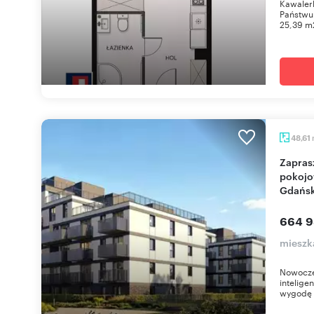
Kawaler
Państwu
25,39 m2
48,61
Zapraszam do obejrzenia nowoczesnego 3-
pokojo
Gdańs
664 9
mieszk
Nowocze
intelige
wygodę 