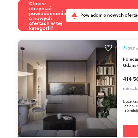
Chcesz
otrzymać
powiadomienia
Powiadom o nowych oferta
o nowych
ofertach w tej
kategorii?
39,11
Polecam kawalerkę z dużą garderobą i tarasem w
Gdańs
414 5
mieszk
Duża ka
Jasieniu 
Trójmiejs