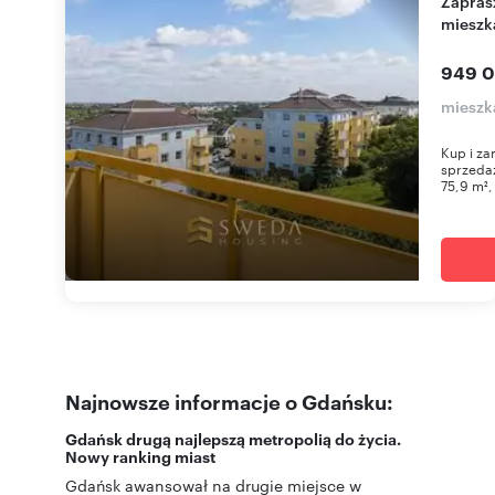
Zapraszam do obejrzenia 75,9 m² 4-pokojowego
mieszka
949 0
mieszk
Kup i za
sprzedaż
75,9 m², 
Najnowsze informacje o Gdańsku:
Gdańsk drugą najlepszą metropolią do życia.
Nowy ranking miast
Gdańsk awansował na drugie miejsce w