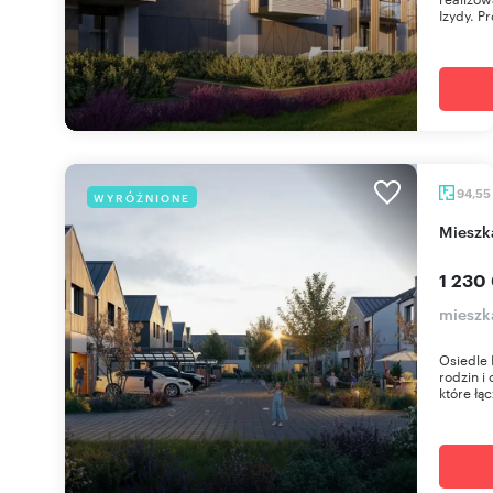
Izydy. Pr
94,55
WYRÓŻNIONE
miesz
1 230
mieszk
Osiedle 
rodzin i
które łąc