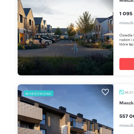
1 095
mieszk
Osiedle 
rodzin i
które łąc
38,21
WYRÓŻNIONE
miesz
557 0
mieszk