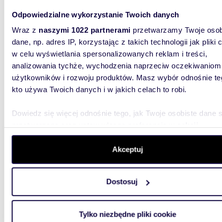
Do sprzedania luksusowy apartament 53 m² z
tarasem
Odpowiedzialne wykorzystanie Twoich danych
Wraz z
naszymi 1022 partnerami
przetwarzamy Twoje osob
2 400
dane, np. adres IP, korzystając z takich technologii jak pliki 
mieszk
w celu wyświetlania spersonalizowanych reklam i treści,
analizowania tychże, wychodzenia naprzeciw oczekiwaniom
Wyjątko
budynku 
użytkowników i rozwoju produktów. Masz wybór odnośnie te
najbardz
kto używa Twoich danych i w jakich celach to robi.
Dowiedz się więcej odnośnie tego, jak Twoje osobiste dane 
przetwarzane oraz ustaw własne preferencje w
sekcji
szczegółów
. W Deklaracji plików cookie możesz zmienić lu
wycofać swoją zgodę w dowolnej chwili.
Akceptuj
68,39
WYRÓŻNIONE
Wykorzystujemy pliki cookie do spersonalizowania treści i r
miesz
Dostosuj
aby oferować funkcje społecznościowe i analizować ruch w 
witrynie. Informacje o tym, jak korzystasz z naszej witryny,
1 183 
udostępniamy partnerom społecznościowym, reklamowym i
Tylko niezbędne pliki cookie
mieszk
analitycznym. Partnerzy mogą połączyć te informacje z inn