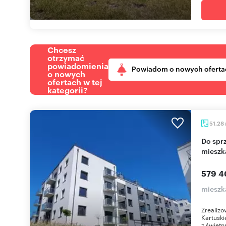
Chcesz
otrzymać
powiadomienia
Powiadom o nowych oferta
o nowych
ofertach w tej
kategorii?
51,28
Do sprzedania nowoczesne 3-pokojowe
mieszk
579 4
mieszk
Zrealizo
Kartuski
z świetną