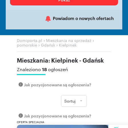
Powiadom o nowych ofertach
›
›
Domiporta.pl
Mieszkania na sprzedaż
›
›
pomorskie
Gdańsk
Kiełpinek
Mieszkania: Kiełpinek - Gdańsk
18
Znaleziono
ogłoszeń
Jak pozycjonowane są ogłoszenia?
Sortuj
Jak pozycjonowane są ogłoszenia?
OFERTA SPECJALNA