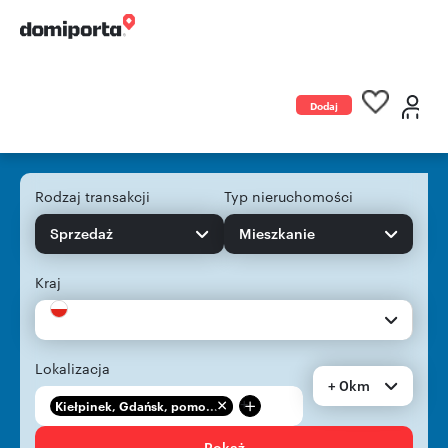
Dodaj
ogłoszenie
Rodzaj transakcji
Typ nieruchomości
Sprzedaż
Mieszkanie
Kraj
Lokalizacja
+ 0km
+
Kiełpinek, Gdańsk, pomo...
Pokaż