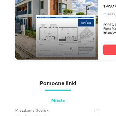
1 497
mieszk
PORTO MA
Porto Ma
luksusow
Pomocne linki
Miasta
Mieszkania Gdańsk
1771