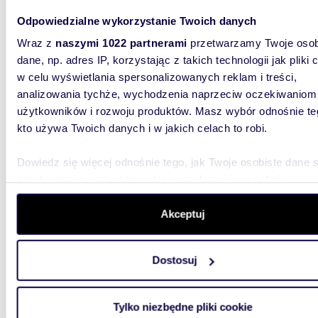
Odpowiedzialne wykorzystanie Twoich danych
Na sprz
przy lin
Wraz z
naszymi 1022 partnerami
przetwarzamy Twoje osob
zamknięt
dane, np. adres IP, korzystając z takich technologii jak pliki 
w celu wyświetlania spersonalizowanych reklam i treści,
analizowania tychże, wychodzenia naprzeciw oczekiwaniom
użytkowników i rozwoju produktów. Masz wybór odnośnie te
kto używa Twoich danych i w jakich celach to robi.
m
Dowiedz się więcej odnośnie tego, jak Twoje osobiste dane 
38
2
przetwarzane oraz ustaw własne preferencje w
sekcji
Nowoczesne 2-pokojowe z widokiem na Zatokę
szczegółów
. W Deklaracji plików cookie możesz zmienić lu
polec
wycofać swoją zgodę w dowolnej chwili.
Akceptuj
529 0
Wykorzystujemy pliki cookie do spersonalizowania treści i r
mieszk
Dostosuj
aby oferować funkcje społecznościowe i analizować ruch w 
witrynie. Informacje o tym, jak korzystasz z naszej witryny,
Nowocze
Puck | B
udostępniamy partnerom społecznościowym, reklamowym i
nowocześ
Tylko niezbędne pliki cookie
analitycznym. Partnerzy mogą połączyć te informacje z inn