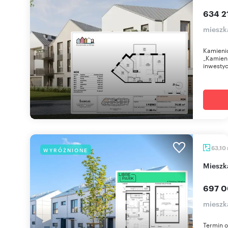
634 21
mieszk
Kamienic
„Kamieni
inwestyc
63,10
WYRÓŻNIONE
miesz
697 0
mieszk
Termin o