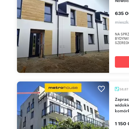
Nowoc
635 0
mieszk
NA SPRZ
BYDYNK
SZEREGO
58,87
Zapraszam do obejrzenia apartamentu 59 m² z
widoki
komór
1 150 