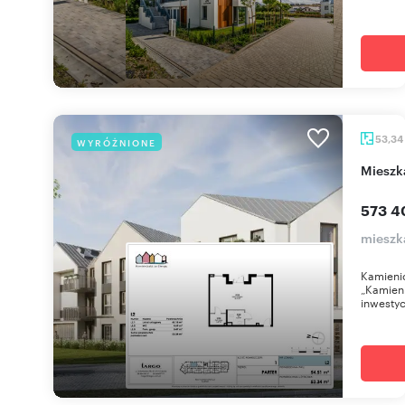
53,34
WYRÓŻNIONE
miesz
573 4
mieszk
Kamienic
„Kamieni
inwestyc