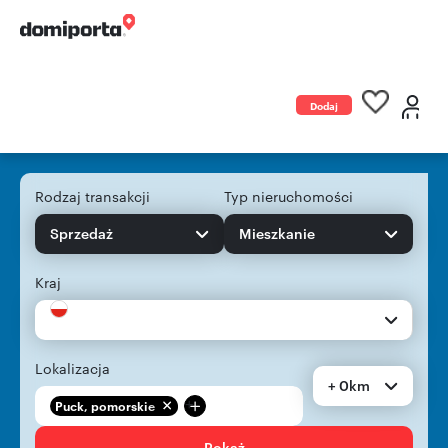
Dodaj
ogłoszenie
Rodzaj transakcji
Typ nieruchomości
Sprzedaż
Mieszkanie
Kraj
Lokalizacja
+ 0km
+
Puck, pomorskie
Pokaż