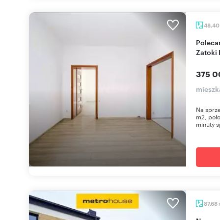
48,4
Polecam 2-pokojowe mieszkanie 48,4 m² przy
Zatoki 
375 0
mieszk
Na sprz
m2, poło
minuty s
87,68