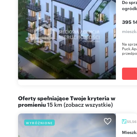
Do sprzedania nowoczesny apartament z
ogródk
395 14
mieszk
Na sprz
Puck.Apa
przedpok
Oferty spełniające Twoje kryteria w
promieniu
15 km
(
zobacz wszystkie
)
55,56
WYRÓŻNIONE
miesz