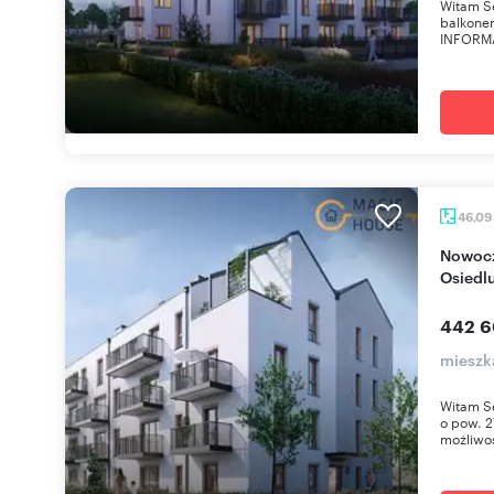
Witam Se
balkone
INFORMAC
46,09
Nowoczesne 2 pok. z balkonem i ogrodem na
Osiedl
442 6
mieszk
Witam S
o pow. 
możliwoś