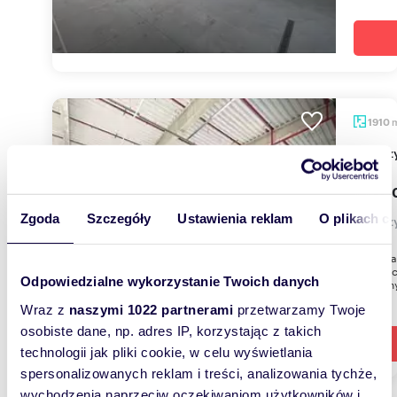
1910
Magaz
47 75
Zgoda
Szczegóły
Ustawienia reklam
O plikach c
magazy
Do wyna
inwestyc
Odpowiedzialne wykorzystanie Twoich danych
wygodny
Wraz z
naszymi 1022 partnerami
przetwarzamy Twoje
osobiste dane, np. adres IP, korzystając z takich
technologii jak pliki cookie, w celu wyświetlania
spersonalizowanych reklam i treści, analizowania tychże,
wychodzenia naprzeciw oczekiwaniom użytkowników i