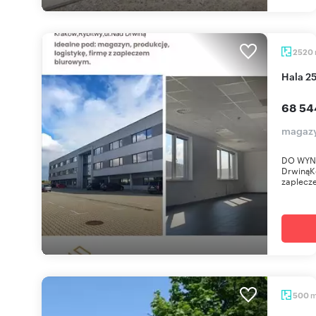
2520
Hala 
68 54
magazy
DO WYNA
DrwinąK
zaplecz
500