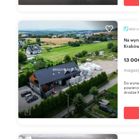
450
Na wynajem magazyn z biurami 327 m² przy DK
Kraków
13 00
magazy
Do wyna
powierzc
drodze K