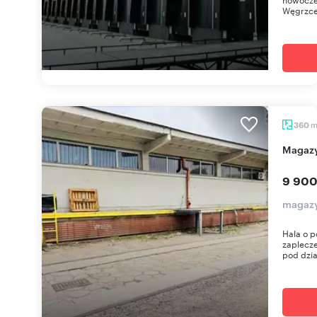
Węgrzce 
360
Magaz
9 900
magazy
Hala o p
zaplecze
pod dzia