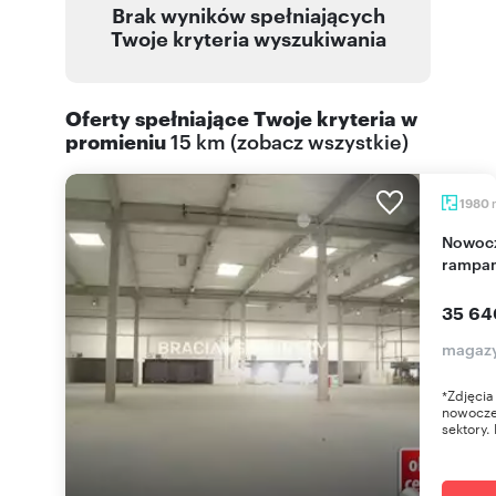
Brak wyników spełniających
Twoje kryteria wyszukiwania
Oferty spełniające Twoje kryteria w
promieniu
15 km
(
zobacz wszystkie
)
1980
Nowoczesny magazyn 1980 m² z dokami i
rampa
35 64
magazy
*Zdjęcia
nowocze
sektory.