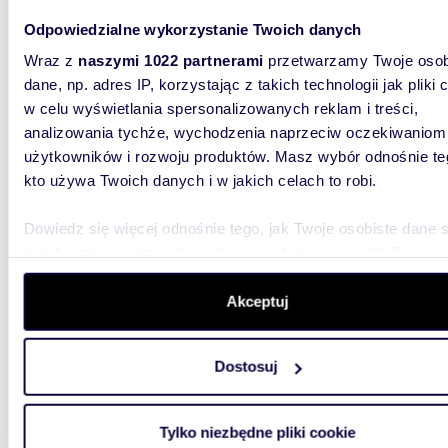
Do sprzedania hala produkcyjno-magazynowa
2051 m²
Odpowiedzialne wykorzystanie Twoich danych
Wraz z
naszymi 1022 partnerami
przetwarzamy Twoje osob
4 850
dane, np. adres IP, korzystając z takich technologii jak pliki 
magazy
w celu wyświetlania spersonalizowanych reklam i treści,
analizowania tychże, wychodzenia naprzeciw oczekiwaniom
Oferta s
użytkowników i rozwoju produktów. Masz wybór odnośnie te
Szukasz 
produkcy
kto używa Twoich danych i w jakich celach to robi.
Dowiedz się więcej odnośnie tego, jak Twoje osobiste dane 
przetwarzane oraz ustaw własne preferencje w
sekcji
szczegółów
. W Deklaracji plików cookie możesz zmienić lu
wycofać swoją zgodę w dowolnej chwili.
Akceptuj
223,1
Wykorzystujemy pliki cookie do spersonalizowania treści i r
Dostosuj
Nowoczesna hala magazynowa 223 m² z biurem i
aby oferować funkcje społecznościowe i analizować ruch w 
ogrze
witrynie. Informacje o tym, jak korzystasz z naszej witryny,
udostępniamy partnerom społecznościowym, reklamowym i
775 0
Tylko niezbędne pliki cookie
analitycznym. Partnerzy mogą połączyć te informacje z inn