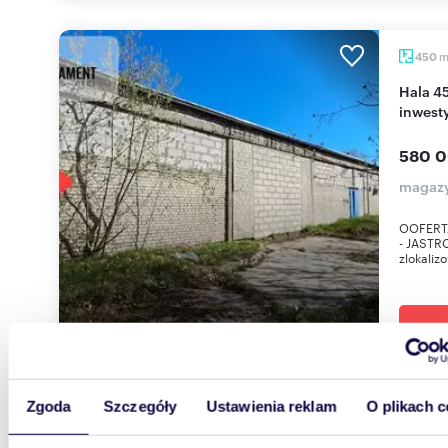
450
Hala 450 m² z dużą działką i potencjałem
inwest
580 0
magazy
OOFERT
- JASTR
zlokaliz
Zgoda
Szczegóły
Ustawienia reklam
O plikach c
2051