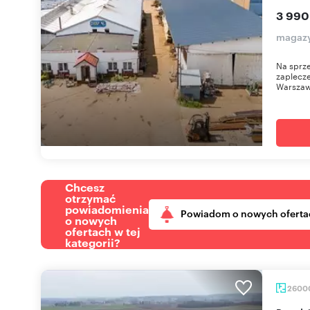
3 990
magazy
Na sprz
zaplecze
Warszaw
Chcesz
otrzymać
powiadomienia
Powiadom o nowych oferta
o nowych
ofertach w tej
kategorii?
2600