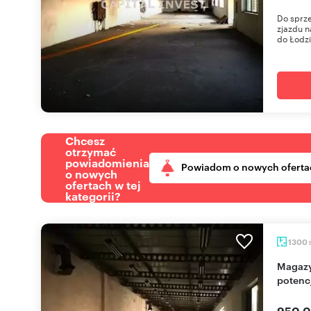
Do sprze
zjazdu n
do Łodzi
Chcesz
otrzymać
powiadomienia
Powiadom o nowych oferta
o nowych
ofertach w tej
kategorii?
1300
Magazyn 1300 m² Koło - atrakcyjna cena i
potenc
950 0