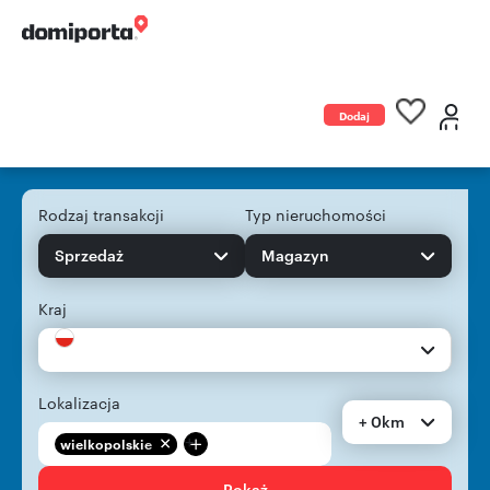
Dodaj
ogłoszenie
Rodzaj transakcji
Typ nieruchomości
Sprzedaż
Magazyn
Kraj
Lokalizacja
+ 0km
+
wielkopolskie
Pokaż