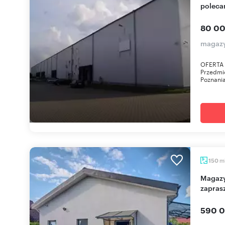
polec
80 00
magazy
OFERTA 
Przedmio
Poznania
m
150
Magazyn 150 m² z działką w Kaczorach -
zapras
590 0