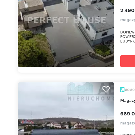
2 490
magaz
DOPIEWO
POWIER
BUDYNKI
80,8
Magaz
669 0
magazy