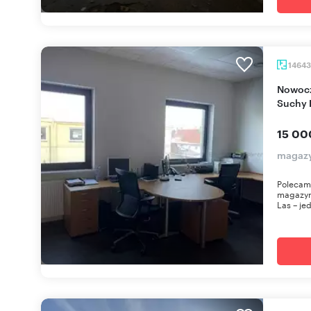
1464
Nowoczesny magazyn z biurem 4 861 m², 1,46 ha,
Suchy 
15 00
magazy
Polecam
magazyn
Las – jed