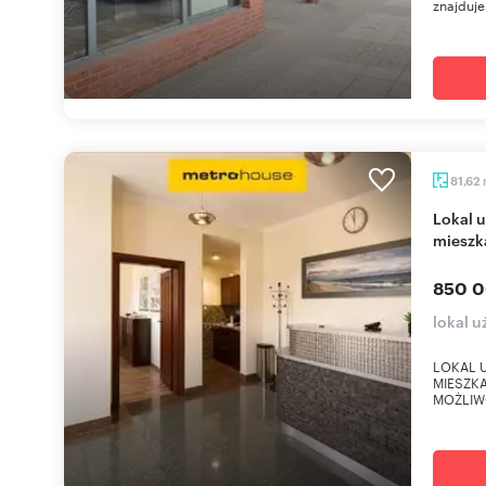
znajduje 
81,62
Lokal usługowy z możliwością adaptacji na
mieszk
850 0
lokal 
LOKAL 
MIESZKA
MOŻLIW