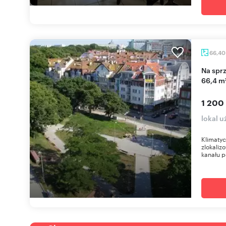
66,4
Na sprzedaż klimatyczny lokal gastronomiczny
66,4 m
1 200
lokal 
Klimatyc
zlokali
kanału p