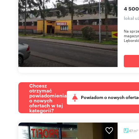
4 500
lokal 
Na sprze
magazyn
Lęborski
Chcesz
otrzymać
powiadomienia
Powiadom o nowych oferta
o nowych
ofertach w tej
kategorii?
m
47
2