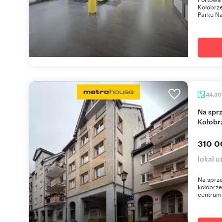
Kołobrze
Parku N
44,3
Na sprzedaż lokal handlowy 44,3 m² w centrum
Kołobr
310 0
lokal 
Na sprz
kołobrze
centrum 