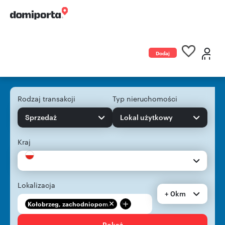
Dodaj
ogłoszenie
Rodzaj transakcji
Typ nieruchomości
Sprzedaż
Lokal użytkowy
Kraj
Lokalizacja
+ 0km
+
Kołobrzeg, zachodniopom...
Pokaż