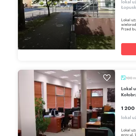
lokal 
Łopusk
Lokal uż
wielorod
Przed bu
m
100
Lokal użytkowy 100 m2 z garażem, biuro,
Kołobr
1 200
lokal 
Lokal uż
przy ul.