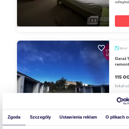
odległoś
m
16
2
Garaż 16 m² w Kołobrzegu (od zaraz, bez
remont
115 00
lokal 
Na sprze
pomieszc
Trzebiat
Zgoda
Szczegóły
Ustawienia reklam
O plikach c