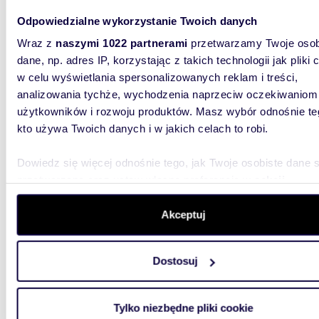
Odpowiedzialne wykorzystanie Twoich danych
Wraz z
naszymi 1022 partnerami
przetwarzamy Twoje osob
620
dane, np. adres IP, korzystając z takich technologii jak pliki 
w celu wyświetlania spersonalizowanych reklam i treści,
Lokal handlowy 620 m2 w centrum Kołobrzegu,
analizowania tychże, wychodzenia naprzeciw oczekiwaniom
gotowy
użytkowników i rozwoju produktów. Masz wybór odnośnie te
8 500
kto używa Twoich danych i w jakich celach to robi.
lokal 
Dowiedz się więcej odnośnie tego, jak Twoje osobiste dane 
przetwarzane oraz ustaw własne preferencje w
sekcji
NOWA C
CENA DO
szczegółów
. W Deklaracji plików cookie możesz zmienić lu
powierzc
wycofać swoją zgodę w dowolnej chwili.
Akceptuj
Wykorzystujemy pliki cookie do spersonalizowania treści i r
Dostosuj
aby oferować funkcje społecznościowe i analizować ruch w 
witrynie. Informacje o tym, jak korzystasz z naszej witryny,
udostępniamy partnerom społecznościowym, reklamowym i
Tylko niezbędne pliki cookie
analitycznym. Partnerzy mogą połączyć te informacje z inn
64,83