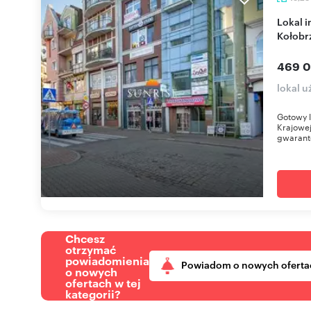
Lokal inwestycyjny z najmem w centrum
Kołobr
469 0
lokal u
Gotowy l
Krajowej
gwarant
Chcesz
otrzymać
powiadomienia
Powiadom o nowych oferta
o nowych
ofertach w tej
kategorii?