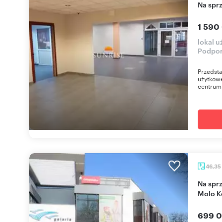
Na sp
1 590
lokal 
Podpor
Przedsta
użytkowe
centrum 
46,35
Na sprzedaż lokal usługowy 46,35 m² w Galerii
Molo K
699 0