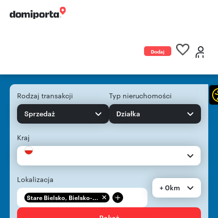
Dodaj
ogłoszenie
Rodzaj transakcji
Typ nieruchomości
Sprzedaż
Działka
Kraj
Lokalizacja
+ 0km
+
Stare Bielsko, Bielsko-...
Pokaż