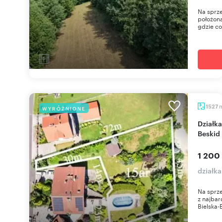
Na sprze
położona
gdzie co
1527
WYRÓŻNIONE
Działka w Straconce z basenem i widokami na
Beskid
1 200
działka
Na sprz
z najbar
Bielska-B