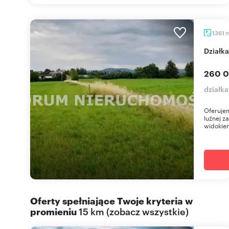
1361
Działk
260 0
działka
Oferuje
luźnej z
widokiem
Oferty spełniające Twoje kryteria w
promieniu
15 km
(
zobacz wszystkie
)