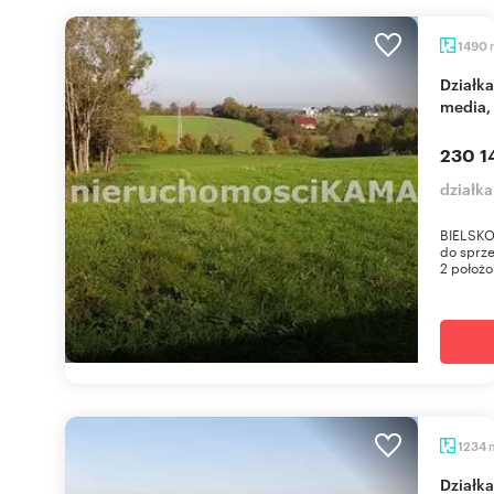
1490
Działka budowlana 1490m² w Starym Belsku,
media,
230 1
działka
BIELSKO-
do sprz
2 położo
1234
Działka budowlana 1234 m² w Starym Belsku,