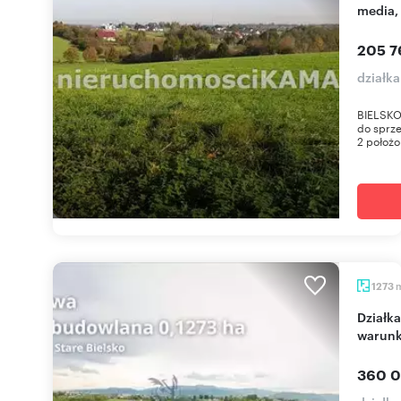
media,
205 7
działka
BIELSKO-
do sprz
2 położo
1273
Działka 1273 m² z widokiem na Szyndzielnię,
warunk
360 0