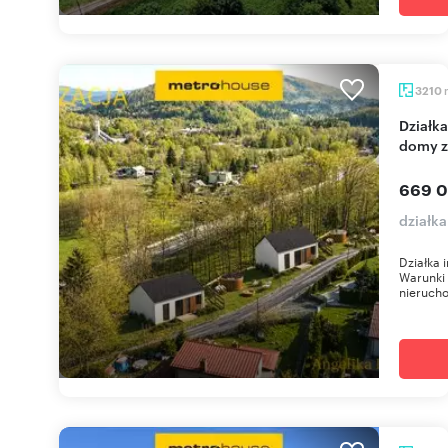
3210
Działka inwestycyjna 3210 m² z pozwoleniem na 3
domy 
669 0
działk
Działka 
Warunki
nierucho