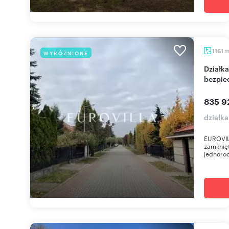
1161
WYRÓŻNIONE
Działka 1161 m² w zamkniętym osiedlu (MPZP,
bezpie
835 9
działka
EUROVIL
zamknię
jednorod