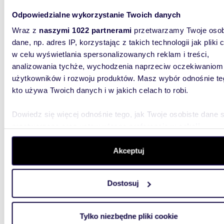
działk
Odpowiedzialne wykorzystanie Twoich danych
EUROVILL
Wraz z
naszymi 1022 partnerami
przetwarzamy Twoje osob
kształtn
powierzc
dane, np. adres IP, korzystając z takich technologii jak pliki 
w celu wyświetlania spersonalizowanych reklam i treści,
analizowania tychże, wychodzenia naprzeciw oczekiwaniom
użytkowników i rozwoju produktów. Masz wybór odnośnie te
kto używa Twoich danych i w jakich celach to robi.
Dowiedz się więcej odnośnie tego, jak Twoje osobiste dane 
1200
WYRÓŻNIONE
przetwarzane oraz ustaw własne preferencje w
sekcji
szczegółów
. W Deklaracji plików cookie możesz zmienić lu
Działka z pozwoleniem na bliźniaka media
ogrod
wycofać swoją zgodę w dowolnej chwili.
Akceptuj
2 000
Wykorzystujemy pliki cookie do spersonalizowania treści i r
Dostosuj
aby oferować funkcje społecznościowe i analizować ruch w 
działk
witrynie. Informacje o tym, jak korzystasz z naszej witryny,
EUROVIL
udostępniamy partnerom społecznościowym, reklamowym i
Kępie Z
Tylko niezbędne pliki cookie
analitycznym. Partnerzy mogą połączyć te informacje z inn
w zabudo