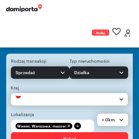
Dodaj
ogłoszenie
Rodzaj transakcji
Typ nieruchomości
Sprzedaż
Działka
Kraj
Lokalizacja
+ 0km
+
Wawer, Warszawa, mazowi...
Pokaż