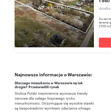
1 980
działk
Do sprze
terenie 
2700 m2
Najnowsze informacje o Warszawie:
Dlaczego mieszkania w Warszawie są tak
drogie? Prześwietlili rynek
Stolica Polski niezmiennie wyznacza trendy
cenowe dla całego krajowego rynku
nieruchomości. Utrzymujące się wysokie stawki
są bezpośrednim wynikiem zderzenia silnego