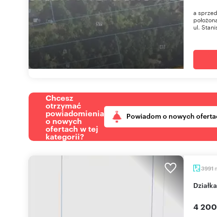
a sprzed
położon
ul. Stani
Chcesz
otrzymać
powiadomienia
Powiadom o nowych oferta
o nowych
ofertach w tej
kategorii?
3991
Dział
4 200