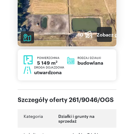
10
Zobacz galerię
POWIERZCHNIA
RODZAJ DZIAŁKI
2
budowlana
5 149 m
DROGA DOJAZDOWA
utwardzona
Szczegóły oferty 261/9046/OGS
Kategoria
Działki i grunty na
sprzedaż