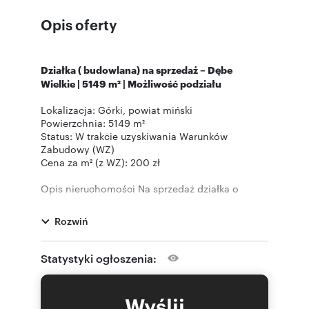
Opis oferty
Działka ( budowlana) na sprzedaż – Dębe
Wielkie | 5149 m² | Możliwość podziału
Lokalizacja: Górki, powiat miński
Powierzchnia: 5149 m²
Status: W trakcie uzyskiwania Warunków
Zabudowy (WZ)
Cena za m² (z WZ): 200 zł
Opis nieruchomości Na sprzedaż działka o
powierzchni 9070 m² położona w miejscowości
Dębe Wielkie. Działka znajduje się w spokojnej i
Rozwiń
zielonej okolicy, a jednocześnie z dobrym
dostępem do infrastruktury i głównych tras
komunikacyjnych.
Statystyki ogłoszenia:
Możliwość podziału – zgodnie z aktualnym
planem teren można podzielić na kilka
Wyślij
mniejszych działek (od 1200 do 1500 m² każda).