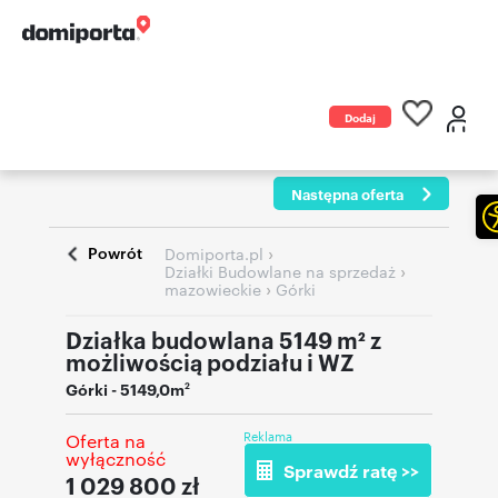
Dodaj
ogłoszenie
Następna oferta
Powrót
›
Domiporta.pl
›
Działki Budowlane na sprzedaż
›
mazowieckie
Górki
Działka budowlana 5149 m² z
możliwością podziału i WZ
Górki
- 5149,0m
2
Reklama
Oferta na
wyłączność
Sprawdź ratę >>
1 029 800
zł