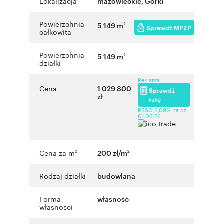
Lokalizacja
mazowieckie
,
Górki
Powierzchnia
5 149 m
2
Sprawdź MPZP
całkowita
Powierzchnia
5 149 m
2
działki
Reklama
Cena
1 029 800
Sprawdź
zł
ratę
RSSO 6,09% na dz.
01.06.26
Cena za m
200 zł/m
2
2
Rodzaj działki
budowlana
Forma
własność
własności