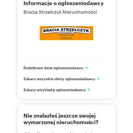
Informacje o ogłoszeniodawcy
Bracia Strzelczyk Nieruchomości
Dodatkowe dane ogłoszeniodawcy
ul. Marszałkowska 58
Zobacz wszystkie oferty ogłoszeniodawcy
Warszawa
mazowieckie
PL
Zobacz wizytówkę ogłoszeniodawcy
228413
Pokaż telefon
Nie znalazłeś jeszcze swojej
226251
Pokaż telefon
wymarzonej nieruchomości?