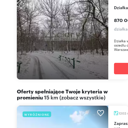
Działk
870 0
działk
Działka w
osiedlu
Warszawy
Oferty spełniające Twoje kryteria w
promieniu
15 km
(
zobacz wszystkie
)
1202
WYRÓŻNIONE
Zapraszam do obejrzenia działki 1202 m² w