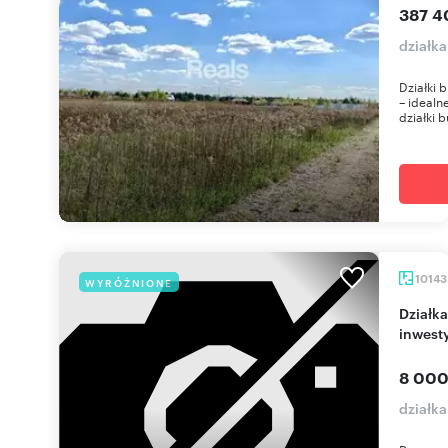
387 4
działka
Działki 
– ideal
działki b
1014
WYRÓŻNIONE
Działka 10 143 m² w Łomiankach, świetna pod
inwest
8 000
działk