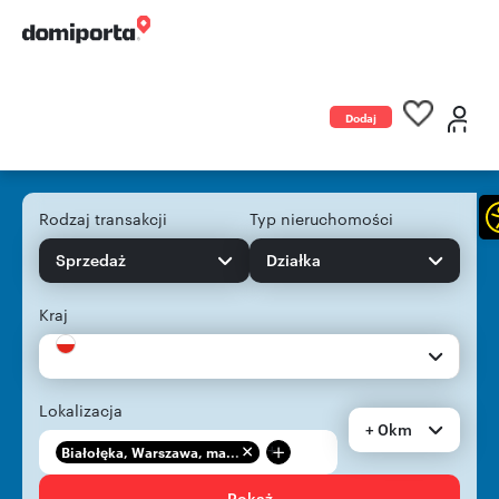
Dodaj
ogłoszenie
Rodzaj transakcji
Typ nieruchomości
Sprzedaż
Działka
Kraj
Lokalizacja
+ 0km
+
Białołęka, Warszawa, ma...
Pokaż