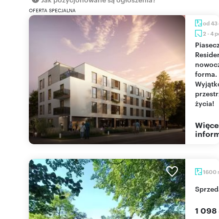
OFERTA SPECJALNA
od 43
2 - 4 
Piaseczno
Reside
nowoc
forma.
Wyjąt
przest
życia!
Więce
inform
1600
Sprze
1 098