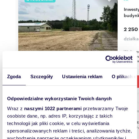
Inwestycyjna działka z przemysłowym
budynk
2 250
działka
Wielisze
miejscow
zabudowy
Zgoda
Szczegóły
Ustawienia reklam
O plikach c
Odpowiedzialne wykorzystanie Twoich danych
Wraz z
naszymi 1022 partnerami
przetwarzamy Twoje
m
336
WYRÓŻNIONE
osobiste dane, np. adres IP, korzystając z takich
Zapraszam do zakupu działki z domem i garażem
technologii jak pliki cookie, w celu wyświetlania
120 m²
spersonalizowanych reklam i treści, analizowania tychże,
wychodzenia naprzeciw oczekiwaniom użytkowników i