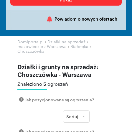
Powiadom o nowych ofertach
›
›
Domiporta.pl
Działki na sprzedaż
›
›
›
mazowieckie
Warszawa
Białołęka
Choszczówka
Działki i grunty na sprzedaż:
Choszczówka - Warszawa
5
Znaleziono
ogłoszeń
Jak pozycjonowane są ogłoszenia?
Sortuj
Jak pozycjonowane są ogłoszenia?