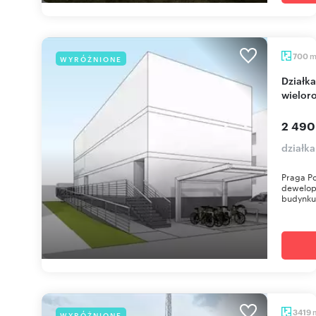
700
WYRÓŻNIONE
Działka inwestycyjna pod zabudowę
wielor
2 490
działk
Praga Po
dewelop
budynku
3419
WYRÓŻNIONE