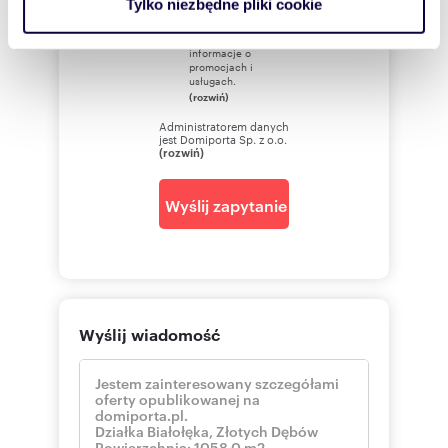
Tylko niezbędne pliki cookie
(rozwiń)
korzystasz z naszej witryny, udostępniamy partnerom
Chcę otrzymywać
społecznościowym, reklamowym i analitycznym.
informacje o
Partnerzy mogą połączyć te informacje z innymi danymi
promocjach i
usługach.
otrzymanymi od Ciebie lub uzyskanymi podczas
(rozwiń)
korzystania z ich usług.
Administratorem danych
jest Domiporta Sp. z o.o.
(rozwiń)
Wyślij zapytanie
Wyślij wiadomość