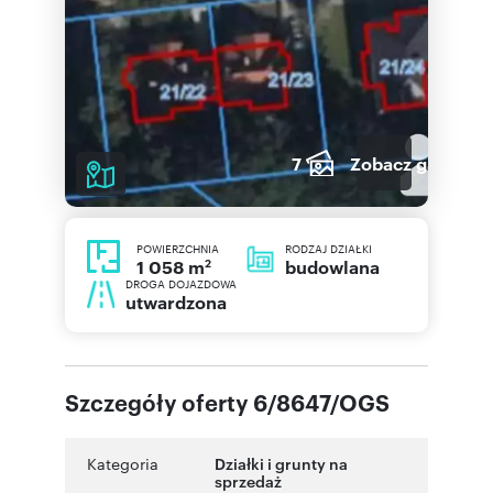
7
Zobacz galerię
POWIERZCHNIA
RODZAJ DZIAŁKI
2
budowlana
1 058 m
DROGA DOJAZDOWA
utwardzona
Szczegóły oferty 6/8647/OGS
Kategoria
Działki i grunty na
sprzedaż