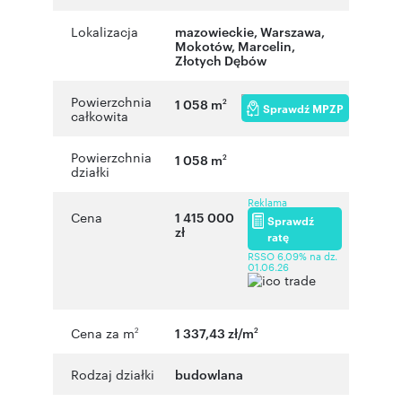
Lokalizacja
mazowieckie
,
Warszawa
,
Mokotów
,
Marcelin
,
Złotych Dębów
Powierzchnia
1 058 m
2
Sprawdź MPZP
całkowita
Powierzchnia
1 058 m
2
działki
Reklama
Cena
1 415 000
Sprawdź
zł
ratę
RSSO 6,09% na dz.
01.06.26
Cena za m
1 337,43 zł/m
2
2
Rodzaj działki
budowlana