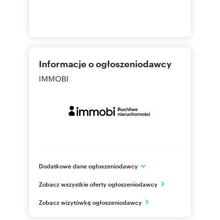
Informacje o ogłoszeniodawcy
IMMOBI
Dodatkowe dane ogłoszeniodawcy
Czerniakowska 73/79
Zobacz wszystkie oferty ogłoszeniodawcy
Warszawa
mazowieckie
PL
Zobacz wizytówkę ogłoszeniodawcy