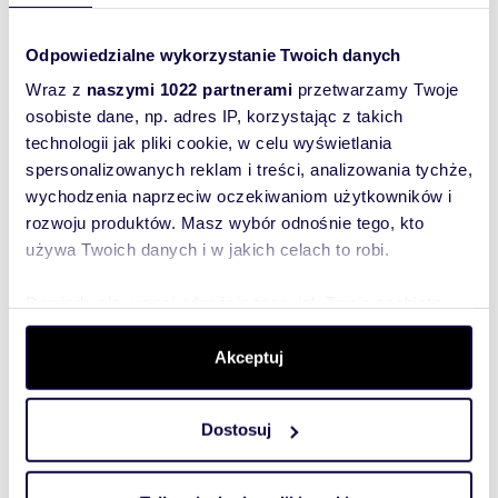
Oferta wysłana z programu dla biur
nieruchomości ASARI CRM (asaricrm.com)
Odpowiedzialne wykorzystanie Twoich danych
Wraz z
naszymi 1022 partnerami
przetwarzamy Twoje
osobiste dane, np. adres IP, korzystając z takich
Numer oferty: 6/8647/OGS
technologii jak pliki cookie, w celu wyświetlania
Nr licencji zawodowej: 28115
spersonalizowanych reklam i treści, analizowania tychże,
wychodzenia naprzeciw oczekiwaniom użytkowników i
rozwoju produktów. Masz wybór odnośnie tego, kto
używa Twoich danych i w jakich celach to robi.
Dowiedz się więcej odnośnie tego, jak Twoje osobiste
dane są przetwarzane oraz ustaw własne preferencje w
sekcji szczegółów
. W Deklaracji plików cookie możesz
Akceptuj
zmienić lub wycofać swoją zgodę w dowolnej chwili.
Szukam najtańszego
kredytu
hipotecznego
Dostosuj
(rozwiń)
Wykorzystujemy pliki cookie do spersonalizowania treści
i reklam, aby oferować funkcje społecznościowe i
Interesują mnie
podobne oferty
analizować ruch w naszej witrynie. Informacje o tym, jak