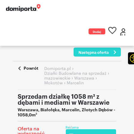
Dodaj
ogłoszenie
Następna oferta
Powrót
›
Domiporta.pl
›
Działki Budowlane na sprzedaż
›
›
mazowieckie
Warszawa
›
Mokotów
Marcelin
Sprzedam działkę 1058 m² z
dębami i mediami w Warszawie
Warszawa
,
Białołęka
,
Marcelin
,
Złotych Dębów
-
1058,0m
2
Reklama
Oferta na
wyłączność