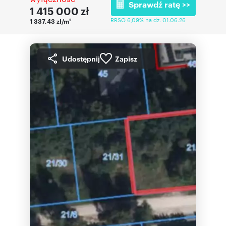
Sprawdź ratę >>
1 415 000
zł
RRSO 6,09% na dz. 01.06.26
1 337,43 zł/m
2
Udostępnij
Zapisz