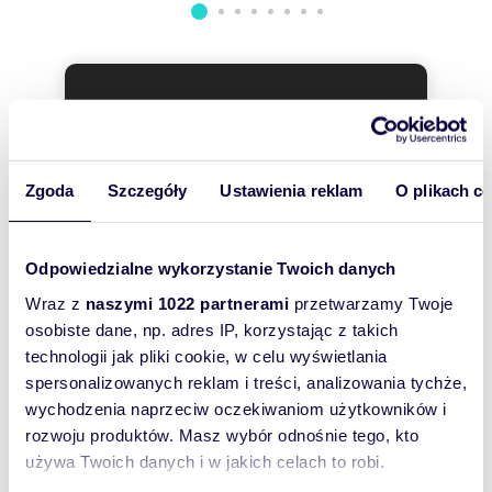
zagospodarowania terenu z zachowaniem
prestiżowego charakteru okolicy.
I Komunikacja:
Możliwość dojazdu do Warszawy SKM z
Chotomowa (ok. 10 minut samochodem do
Wyślij
stacji).
wiadomość
Komunikacja drogowa ulicą Modlińską
(możliwość dojazdu do Metra Młociny - 19 km,
24 min)⚠️ Zastrzeżenie prawne:
To najlepszy
Zgoda
Szczegóły
Ustawienia reklam
O plikach c
Niniejsze ogłoszenie ma charakter wyłącznie
sposób, aby
informacyjny i nie stanowi oferty w rozumieniu
Kodeksu Cywilnego. Przywołane parametry
właściciel
zabudowy oraz podział na strefy (2MNU, KDL)
Odpowiedzialne wykorzystanie Twoich danych
oferty
opracowano na podstawie zapisów MPZP.
szybko się z
Wraz z
naszymi 1022 partnerami
przetwarzamy Twoje
Ostateczna interpretacja zapisów planu
miejscowego, analiza chłonności gruntu oraz
osobiste dane, np. adres IP, korzystając z takich
Tobą
weryfikacja możliwości realizacji konkretnego
technologii jak pliki cookie, w celu wyświetlania
skontaktował!
zamierzenia inwestycyjnego należą do Klienta
spersonalizowanych reklam i treści, analizowania tychże,
(Kupującego). Zalecamy przeprowadzenie
wychodzenia naprzeciw oczekiwaniom użytkowników i
własnej analizy urbanistycznej przed
dokonaniem zakupu.
rozwoju produktów. Masz wybór odnośnie tego, kto
używa Twoich danych i w jakich celach to robi.