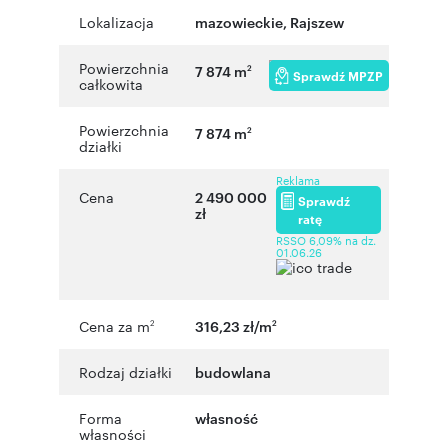
Lokalizacja
mazowieckie
,
Rajszew
Powierzchnia
7 874 m
2
Sprawdź MPZP
całkowita
Powierzchnia
7 874 m
2
działki
Reklama
Cena
2 490 000
Sprawdź
zł
ratę
RSSO 6,09% na dz.
01.06.26
Cena za m
316,23 zł/m
2
2
Rodzaj działki
budowlana
Forma
własność
własności