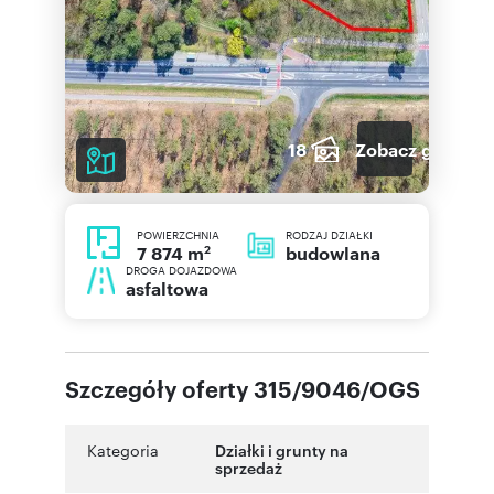
18
Zobacz galerię
POWIERZCHNIA
RODZAJ DZIAŁKI
2
budowlana
7 874 m
DROGA DOJAZDOWA
asfaltowa
Szczegóły oferty 315/9046/OGS
Kategoria
Działki i grunty na
sprzedaż