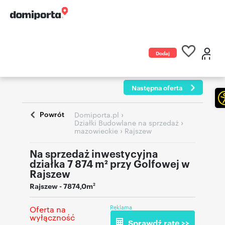
Dodaj
ogłoszenie
Następna oferta
Powrót
›
Domiporta.pl
›
Działki Budowlane na sprzedaż
›
mazowieckie
Rajszew
Na sprzedaż inwestycyjna
działka 7 874 m² przy Golfowej w
Rajszew
Rajszew
- 7874,0m
2
Reklama
Oferta na
wyłączność
Sprawdź ratę >>