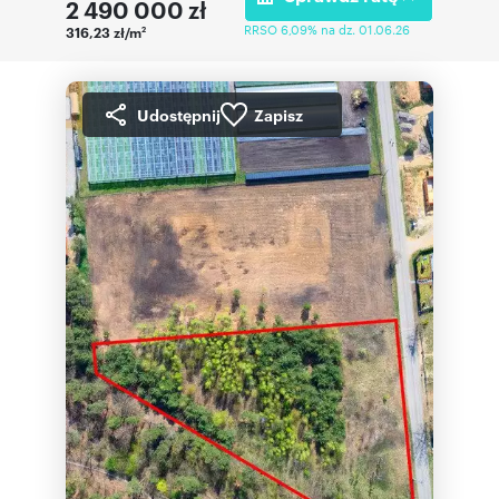
2 490 000
zł
RRSO 6,09% na dz. 01.06.26
316,23 zł/m
2
Udostępnij
Zapisz