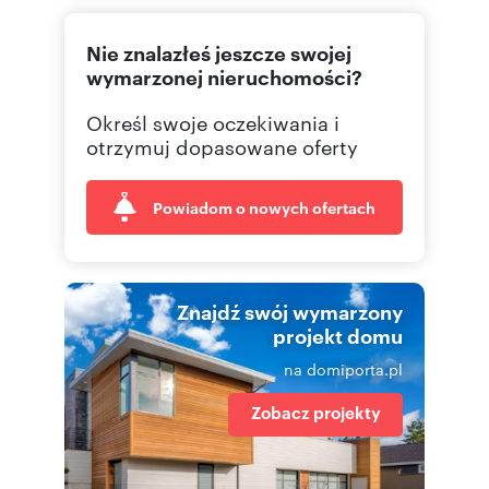
228413
Pokaż telefon
Nie znalazłeś jeszcze swojej
226251
Pokaż telefon
wymarzonej nieruchomości?
Określ swoje oczekiwania i
otrzymuj dopasowane oferty
Powiadom o nowych ofertach
Znajdź swój wymarzony
projekt domu
na domiporta.pl
Zobacz projekty