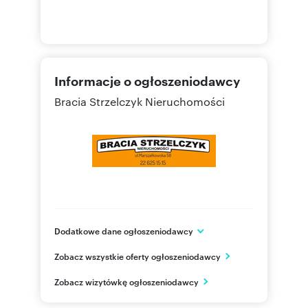
Informacje o ogłoszeniodawcy
Bracia Strzelczyk Nieruchomości
Dodatkowe dane ogłoszeniodawcy
ul. Marszałkowska 58
Zobacz wszystkie oferty ogłoszeniodawcy
Warszawa
mazowieckie
PL
Zobacz wizytówkę ogłoszeniodawcy