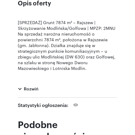
Opis oferty
[SPRZEDAŻ] Grunt 7874 m² – Rajszew |
Skrzyżowanie Modlińska/Golfowa | MPZP: 2MNU
Na sprzedaż narożna nieruchomość o
powierzchni 7874 m², położona w Rajszewie
(gm. Jabłonna). Działka znajduje się w
strategicznym punkcie komunikacyjnym – u
zbiegu ulic Modlińskiej (DW 630) oraz Golfowej,
na szlaku w stronę Nowego Dworu
Mazowieckiego i Lotniska Modlin.
📋 Przeznaczenie w MPZP (Uchwała Nr
XXX/312/2013)
Rozwiń
Nieruchomość objęta jest planem miejscowym,
który dzieli działkę na strefy:
Strefa Inwestycyjna (2MNU): Zabudowa
Statystyki ogłoszenia:
mieszkaniowa jednorodzinna oraz usługi
nieuciążliwe.
Max. wysokość zabudowy: 12 m.
Podobne
Powierzchnia zabudowa: do 30%.
Powierzchnia biologicznie czynna: min.