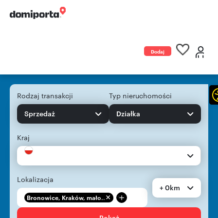
Dodaj
ogłoszenie
Rodzaj transakcji
Typ nieruchomości
Sprzedaż
Działka
Kraj
Lokalizacja
+ 0km
+
Bronowice, Kraków, mało...
Pokaż