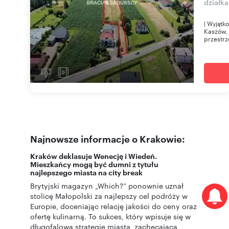
działk
| Wyjątk
Kaszów, 
przestrz
Najnowsze informacje o Krakowie:
Kraków deklasuje Wenecję i Wiedeń.
Mieszkańcy mogą być dumni z tytułu
najlepszego miasta na city break
Brytyjski magazyn „Which?” ponownie uznał
stolicę Małopolski za najlepszy cel podróży w
Europie, doceniając relację jakości do ceny oraz
ofertę kulinarną. To sukces, który wpisuje się w
długofalową strategię miasta, zachęcającą