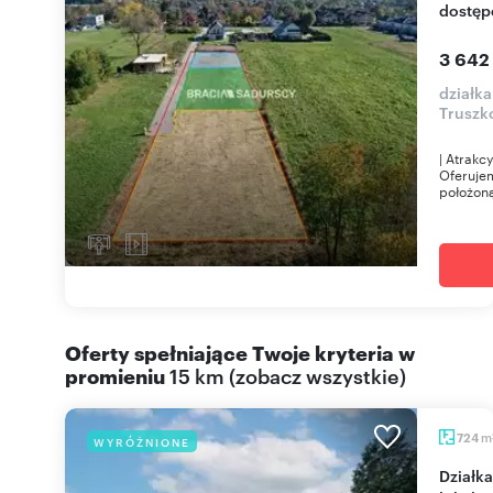
dostęp
3 642
działk
Truszk
| Atrakc
Oferuje
położoną
Oferty spełniające Twoje kryteria w
promieniu
15 km
(
zobacz wszystkie
)
m
724
WYRÓŻNIONE
Działka 724 m² z domem w Krakowie, świetna