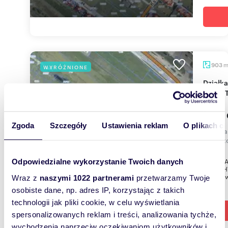
903
WYRÓŻNIONE
Działka 903 m² w Bronowicach Małych (blisko
Parku 
1 259 
Zgoda
Szczegóły
Ustawienia reklam
O plikach c
działka
Truszk
DZIAŁK
Odpowiedzialne wykorzystanie Twoich danych
MAŁYCHW
zabudowa
Wraz z
naszymi 1022 partnerami
przetwarzamy Twoje
osobiste dane, np. adres IP, korzystając z takich
technologii jak pliki cookie, w celu wyświetlania
spersonalizowanych reklam i treści, analizowania tychże,
wychodzenia naprzeciw oczekiwaniom użytkowników i