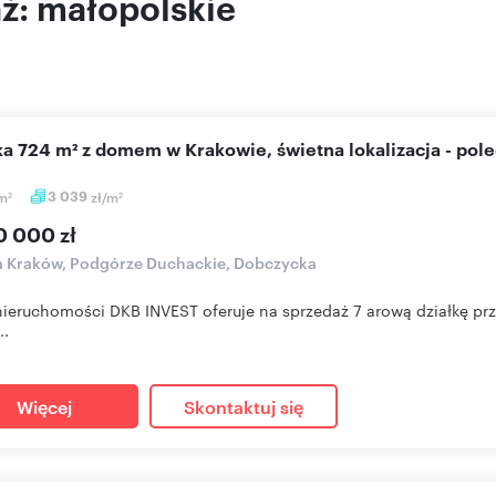
aż: małopolskie
łka 724 m² z domem w Krakowie, świetna lokalizacja - pol
m
3 039
zł/m
2
2
0 000 zł
a Kraków, Podgórze Duchackie, Dobczycka
nieruchomości DKB INVEST oferuje na sprzedaż 7 arową działkę prz
..
Więcej
Skontaktuj się