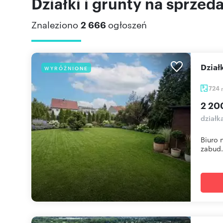
Działki i grunty na sprzed
Znaleziono
2 666
ogłoszeń
Dzia
WYRÓŻNIONE
724
2 20
działk
Biuro 
zabud.