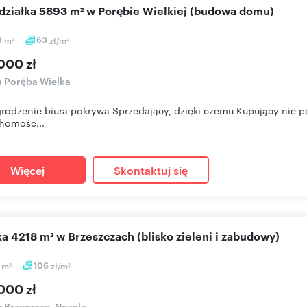
 działka 5893 m² w Porębie Wielkiej (budowa domu)
3
m
63
zł/m
2
2
000 zł
a Poręba Wielka
odzenie biura pokrywa Sprzedający, dzięki czemu Kupujący nie po
homośc...
Więcej
Skontaktuj się
łka 4218 m² w Brzeszczach (blisko zieleni i zabudowy)
8
m
106
zł/m
2
2
000 zł
a Brzeszcze, Nosala