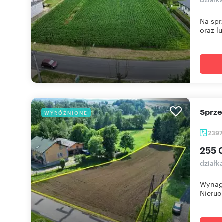
Na spr
oraz lu
Sprz
WYRÓŻNIONE
239
255 
działk
Wynagr
Nieruc