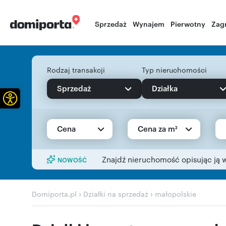
Sprzedaż
Wynajem
Pierwotny
Zag
Rodzaj transakcji
Typ nieruchomości
Sprzedaż
Działka
Otwórz pasek narzędzi
Cena
Cena za m²
Znajdź nieruchomość opisując ją 
NOWOŚĆ
›
›
Domiporta.pl
Działki na sprzedaż
małopolskie