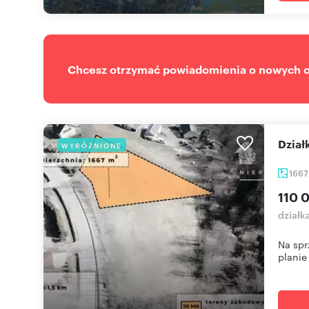
Chcesz otrzymać powiadomienia o nowych of
dzia
WYRÓŻNIONE
166
110 
działk
Na spr
planie 