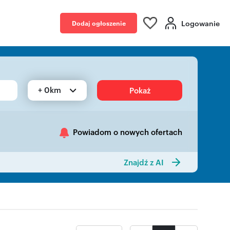
Logowanie
Dodaj ogłoszenie
+ 0km
Pokaż
Powiadom o nowych ofertach
Znajdź z AI