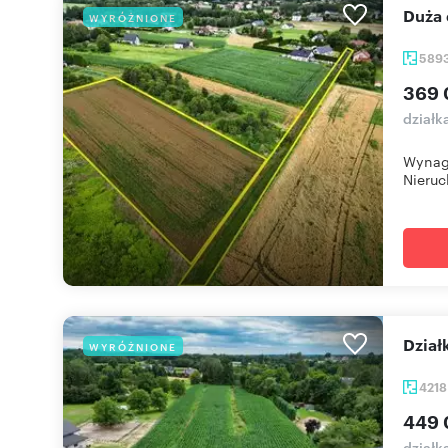
Duża
WYRÓŻNIONE
589
369 
działk
Wynagr
Nieruc
Dzia
WYRÓŻNIONE
421
449 
działk