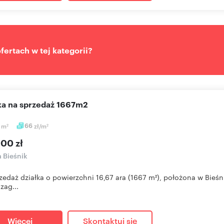
ertach w tej kategorii?
łka na sprzedaż 1667m2
7
m
66
zł/m
2
2
000 zł
a Bieśnik
zedaż działka o powierzchni 16,67 ara (1667 m²), położona w Bieś
zag...
Więcej
Skontaktuj się