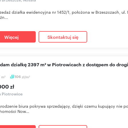
zedaż działka ewidencyjna nr 1452/1, położona w Brzeszczach, ul
źn...
Więcej
Skontaktuj się
edam działkę 2397 m² w Piotrowicach z dostępem do drog
7
m
106
zł/m
2
2
000 zł
a Piotrowice
odzenie biura pokrywa sprzedający, dzięki czemu kupujący nie po
homości Now...