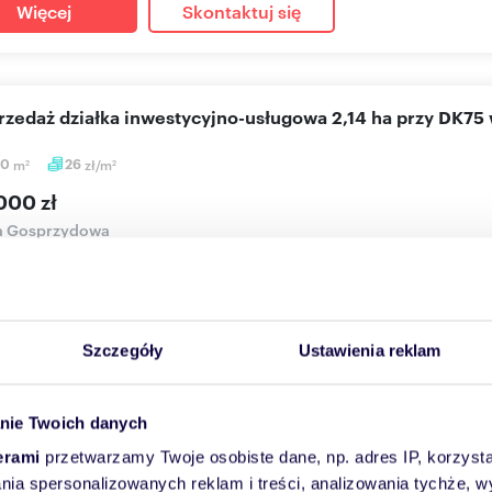
Więcej
Skontaktuj się
przedaż działka inwestycyjno-usługowa 2,14 ha przy DK7
00
m
26
zł/m
2
2
000 zł
ka Gosprzydowa
a inwestycyjno-usługowa przy DK75 | Gosprzydowa | 2,14 ha Na sp
...
Szczegóły
Ustawienia reklam
Więcej
Skontaktuj się
nie Twoich danych
erami
przetwarzamy Twoje osobiste dane, np. adres IP, korzystaj
łka rolna z widokami na Beskidy, dojazd terenowy
lania spersonalizowanych reklam i treści, analizowania tychże,