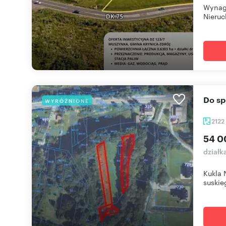
Wynagr
Nieruc
Do s
WYRÓŻNIONE
2122
54 0
działk
Kukla 
suskieg