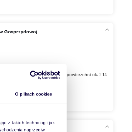
5 w Gosprzydowej
rzedaż nieruchomość gruntowa o powierzchni ok. 2,14
O plikach cookies
ąc z takich technologii jak
 wychodzenia naprzeciw