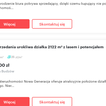
odzenie biura pokrywa sprzedający, dzięki czemu kupujący nie po
homoś...
Więcej
Skontaktuj się
przedania urokliwa działka 2122 m² z lasem i potencjałem
m
25
zł/m
2
2
00 zł
a Budzów
Nieruchomości Nowa Generacja oferuje atrakcyjnie położone dział
o. Nier...
Więcej
Skontaktuj się