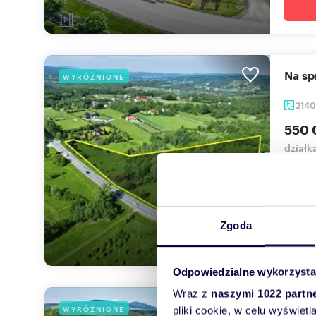
Na s
WYRÓŻNIONE
214
550 
dział
Działk
ha, poł
Zgoda
Odpowiedzialne wykorzysta
Wraz z
naszymi 1022 partn
Dzia
WYRÓŻNIONE
pliki cookie, w celu wyświet