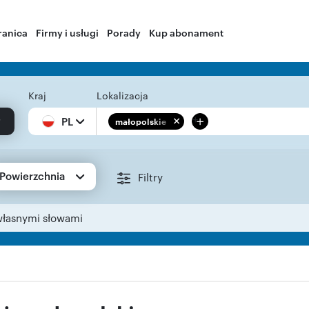
ranica
Firmy i usługi
Porady
Kup abonament
Kraj
Lokalizacja
+
PL
małopolskie
Powierzchnia
Filtry
własnymi słowami