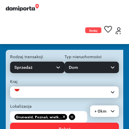
Dodaj
ogłoszenie
Rodzaj transakcji
Typ nieruchomości
Sprzedaż
Dom
Kraj
Lokalizacja
+ 0km
+
Grunwald, Poznań, wielk...
Pokaż