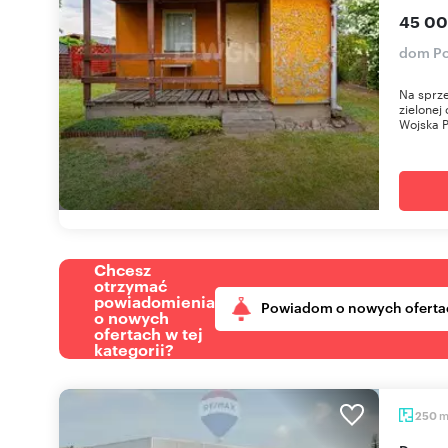
45 00
dom Po
Na sprze
zielonej
Wojska P
Chcesz
otrzymać
powiadomienia
Powiadom o nowych oferta
o nowych
ofertach w tej
kategorii?
250