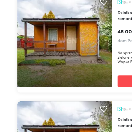
m
15
2
Działka rekreacyjna 300 m² z domkiem do
remont
45 00
dom Po
Na sprze
zielonej
Wojska P
m
15
2
Działka rekreacyjna 300 m² z domkiem do
remont