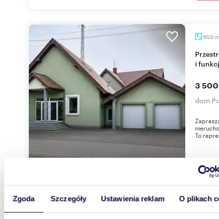
950
Przestronny dom 950 m² z możliwością adaptacji
i funkc
3 500
dom Po
Zaprasza
nierucho
To repre
Zgoda
Szczegóły
Ustawienia reklam
O plikach c
280