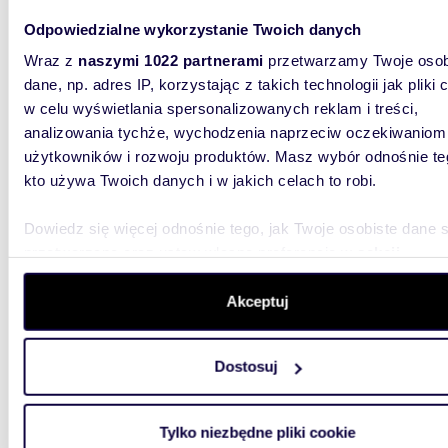
Unikalny dom 280 m2 w historycznym
Odpowiedzialne wykorzystanie Twoich danych
Grunwa
Wraz z
naszymi 1022 partnerami
przetwarzamy Twoje osob
dane, np. adres IP, korzystając z takich technologii jak pliki 
2 400
w celu wyświetlania spersonalizowanych reklam i treści,
dom Po
analizowania tychże, wychodzenia naprzeciw oczekiwaniom
użytkowników i rozwoju produktów. Masz wybór odnośnie te
ENG VER
przyjem
kto używa Twoich danych i w jakich celach to robi.
jedyną w
Dowiedz się więcej odnośnie tego, jak Twoje osobiste dane 
przetwarzane oraz ustaw własne preferencje w
sekcji
szczegółów
. W Deklaracji plików cookie możesz zmienić lu
wycofać swoją zgodę w dowolnej chwili.
Akceptuj
Wykorzystujemy pliki cookie do spersonalizowania treści i r
300
Dostosuj
aby oferować funkcje społecznościowe i analizować ruch w 
Zapraszam do obejrzenia pięknej willi z ogrodem
witrynie. Informacje o tym, jak korzystasz z naszej witryny,
na Gru
udostępniamy partnerom społecznościowym, reklamowym i
Tylko niezbędne pliki cookie
analitycznym. Partnerzy mogą połączyć te informacje z inn