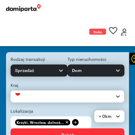
Dodaj
ogłoszenie
Rodzaj transakcji
Typ nieruchomości
Sprzedaż
Dom
Kraj
Lokalizacja
+ 0km
+
Krzyki, Wrocław, dolnoś...
Pokaż