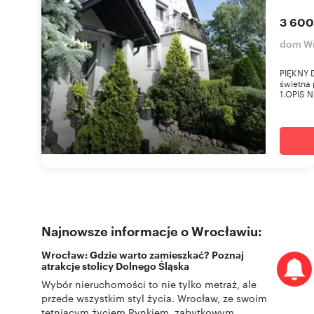
3 600
dom Wr
PIĘKNY 
świetna 
1.OPIS 
Najnowsze informacje o Wrocławiu:
Wrocław: Gdzie warto zamieszkać? Poznaj
atrakcje stolicy Dolnego Śląska
Wybór nieruchomości to nie tylko metraż, ale
przede wszystkim styl życia. Wrocław, ze swoim
tętniącym życiem Rynkiem, zabytkowym