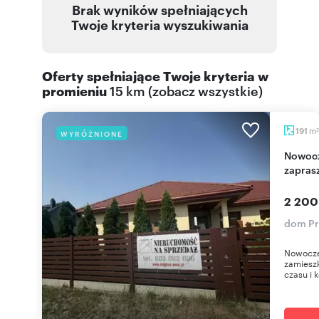
Brak wyników spełniających
Twoje kryteria wyszukiwania
Oferty spełniające Twoje kryteria w
promieniu
15 km
(
zobacz wszystkie
)
m
191
WYRÓŻNIONE
2
Nowoczesny dom 191 m² w Pruszowicach -
zapras
2 200
dom Pr
Nowocze
zamieszk
czasu i k