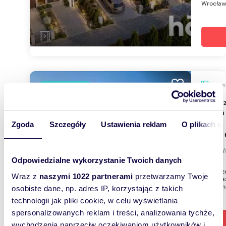
Wrocław
m
160
WYRÓŻNIONE
Do sprzedania przestronna willa do remontu z
dużym
Zgoda
Szczegóły
Ustawienia reklam
O plikach c
1 100
dom Wr
Odpowiedzialne wykorzystanie Twoich danych
Przestrz
Wraz z
naszymi 1022 partnerami
przetwarzamy Twoje
sprzedaż
klasyczn
osobiste dane, np. adres IP, korzystając z takich
technologii jak pliki cookie, w celu wyświetlania
spersonalizowanych reklam i treści, analizowania tychże,
wychodzenia naprzeciw oczekiwaniom użytkowników i