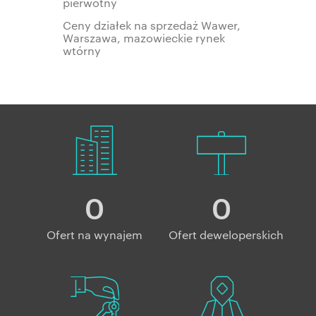
pierwotny
Ceny działek na sprzedaż Wawer,
Warszawa, mazowieckie rynek
wtórny
0
0
Ofert na wynajem
Ofert deweloperskich