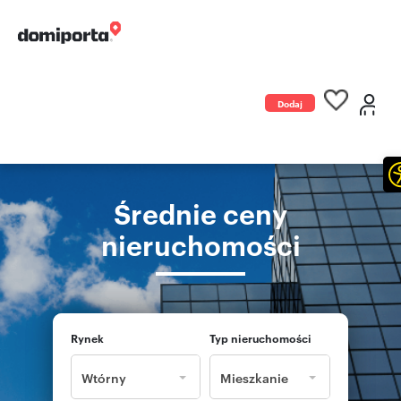
Dodaj
ogłoszenie
Średnie ceny
nieruchomości
Rynek
Typ nieruchomości
Wtórny
Mieszkanie