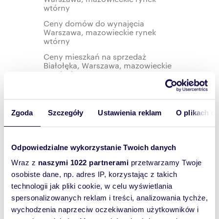
wtórny
Ceny domów do wynajęcia
Warszawa, mazowieckie rynek
wtórny
Ceny mieszkań na sprzedaż
Białołęka, Warszawa, mazowieckie
rynek pierwotny
Ceny mieszkań na sprzedaż
Targówek, Warszawa, mazowieckie
rynek pierwotny
Zgoda
Szczegóły
Ustawienia reklam
O plikach c
Ceny mieszkań do wynajęcia
Ursynów, Warszawa, mazowieckie
rynek wtórny
Odpowiedzialne wykorzystanie Twoich danych
Ceny mieszkań do wynajęcia
Wraz z
naszymi 1022 partnerami
przetwarzamy Twoje
Ochota, Warszawa, mazowieckie
rynek wtórny
osobiste dane, np. adres IP, korzystając z takich
technologii jak pliki cookie, w celu wyświetlania
Ceny mieszkań na sprzedaż
Wilanów, Warszawa, mazowieckie
spersonalizowanych reklam i treści, analizowania tychże,
rynek pierwotny
wychodzenia naprzeciw oczekiwaniom użytkowników i