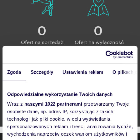
0
0
Ofert na sprzedaż
Ofert na wyłączność
Zgoda
Szczegóły
Ustawienia reklam
O plikach c
0
Odpowiedzialne wykorzystanie Twoich danych
Wraz z
naszymi 1022 partnerami
przetwarzamy Twoje
Obniżonych ofert
osobiste dane, np. adres IP, korzystając z takich
technologii jak pliki cookie, w celu wyświetlania
spersonalizowanych reklam i treści, analizowania tychże,
wychodzenia naprzeciw oczekiwaniom użytkowników i