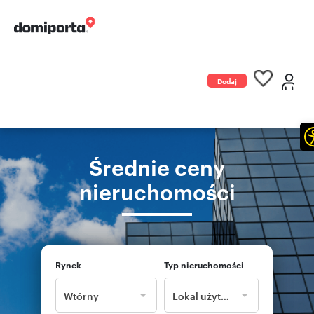
Dodaj
ogłoszenie
Średnie ceny
nieruchomości
Rynek
Typ nieruchomości
Wtórny
Lokal użytkowy