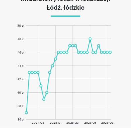
Łódź, łódzkie
50 zł
48 zł
46 zł
44 zł
42 zł
40 zł
38 zł
36 zł
2024 Q3
2025 Q1
2025 Q3
2026 Q1
2026 Q3