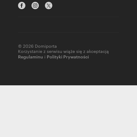
© 2026 Domiporta
Korzystanie z serwisu wiąże się z akceptacją
Regulaminu
i
Polityki Prywatności