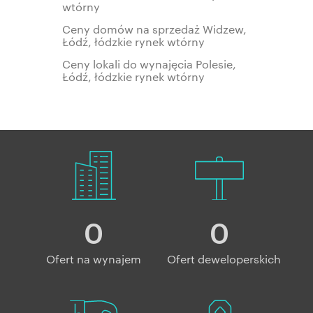
wtórny
Ceny domów na sprzedaż Widzew,
Łódź, łódzkie rynek wtórny
Ceny lokali do wynajęcia Polesie,
Łódź, łódzkie rynek wtórny
0
0
Ofert na wynajem
Ofert deweloperskich