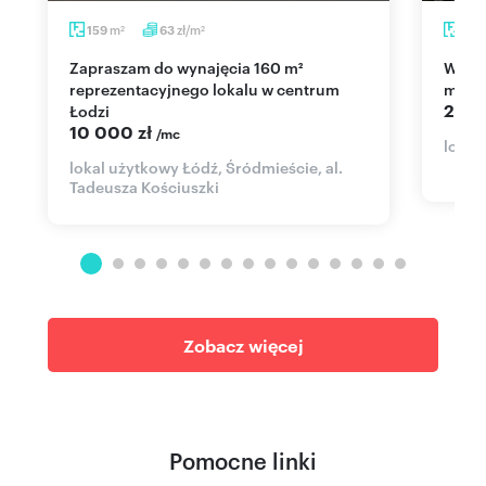
m
zł/m
159
63
10
2
2
Zapraszam do wynajęcia 160 m²
Wynajem dużego terenu pod parking i
reprezentacyjnego lokalu w centrum
magaz
2 60
Łodzi
10 000 zł
/mc
lokal
lokal użytkowy Łódź, Śródmieście, al.
Tadeusza Kościuszki
Zobacz więcej
Pomocne linki