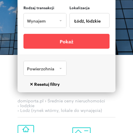
Rodzaj transakcji
Lokalizacja
Wynajem
Pokaż
Powierzchnia
›
domiporta.pl
Średnie ceny nieruchomości
› lodzkie
› Lodz (rynek wtórny, lokale do wynajęcia)