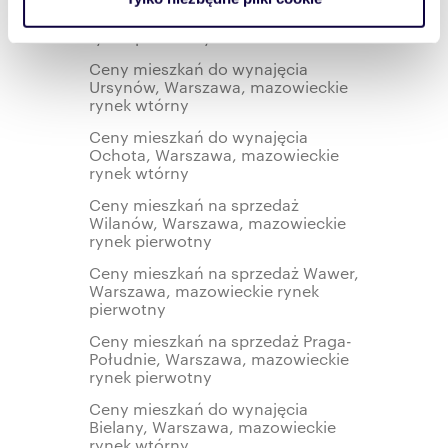
Ceny mieszkań na sprzedaż
korzystasz z naszej witryny, udostępniamy partnerom
Targówek, Warszawa, mazowieckie
społecznościowym, reklamowym i analitycznym.
rynek pierwotny
Partnerzy mogą połączyć te informacje z innymi danymi
Ceny mieszkań do wynajęcia
otrzymanymi od Ciebie lub uzyskanymi podczas
Ursynów, Warszawa, mazowieckie
rynek wtórny
korzystania z ich usług.
Ceny mieszkań do wynajęcia
Ochota, Warszawa, mazowieckie
rynek wtórny
Ceny mieszkań na sprzedaż
Wilanów, Warszawa, mazowieckie
rynek pierwotny
Ceny mieszkań na sprzedaż Wawer,
Warszawa, mazowieckie rynek
pierwotny
Ceny mieszkań na sprzedaż Praga-
Południe, Warszawa, mazowieckie
rynek pierwotny
Ceny mieszkań do wynajęcia
Bielany, Warszawa, mazowieckie
rynek wtórny