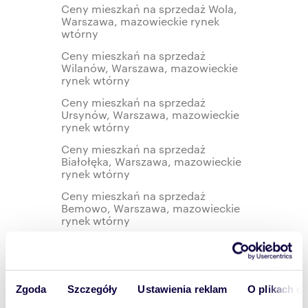
Ceny mieszkań na sprzedaż Wola,
Warszawa, mazowieckie rynek
wtórny
Ceny mieszkań na sprzedaż
Wilanów, Warszawa, mazowieckie
rynek wtórny
Ceny mieszkań na sprzedaż
Ursynów, Warszawa, mazowieckie
rynek wtórny
Ceny mieszkań na sprzedaż
Białołęka, Warszawa, mazowieckie
rynek wtórny
Ceny mieszkań na sprzedaż
Bemowo, Warszawa, mazowieckie
rynek wtórny
Ceny mieszkań do wynajęcia Wola,
Warszawa, mazowieckie rynek
wtórny
Ceny mieszkań na sprzedaż
Zgoda
Szczegóły
Ustawienia reklam
O plikach c
Ochota, Warszawa, mazowieckie