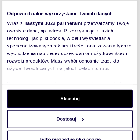
rynek wtórny
Ceny mieszkań do wynajęcia
Odpowiedzialne wykorzystanie Twoich danych
Wilanów, Warszawa, mazowieckie
Wraz z
naszymi 1022 partnerami
przetwarzamy Twoje
rynek wtórny
osobiste dane, np. adres IP, korzystając z takich
Ceny mieszkań na sprzedaż
technologii jak pliki cookie, w celu wyświetlania
Mokotów, Warszawa, mazowieckie
rynek pierwotny
spersonalizowanych reklam i treści, analizowania tychże,
wychodzenia naprzeciw oczekiwaniom użytkowników i
Ceny mieszkań na sprzedaż
Włochy, Warszawa, mazowieckie
rozwoju produktów. Masz wybór odnośnie tego, kto
rynek wtórny
używa Twoich danych i w jakich celach to robi.
Ceny mieszkań na sprzedaż Ursus,
Warszawa, mazowieckie rynek
Dowiedz się więcej odnośnie tego, jak Twoje osobiste
wtórny
dane są przetwarzane oraz ustaw własne preferencje w
Ceny domów do wynajęcia
sekcji szczegółów
. W Deklaracji plików cookie możesz
Akceptuj
Warszawa, mazowieckie rynek
zmienić lub wycofać swoją zgodę w dowolnej chwili.
wtórny
Ceny mieszkań na sprzedaż
Dostosuj
Wykorzystujemy pliki cookie do spersonalizowania treści
Białołęka, Warszawa, mazowieckie
i reklam, aby oferować funkcje społecznościowe i
rynek pierwotny
analizować ruch w naszej witrynie. Informacje o tym, jak
Tylko niezbędne pliki cookie