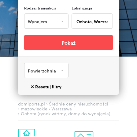
Rodzaj transakcji
Lokalizacja
Wynajem
Pokaż
Powierzchnia
›
domiporta.pl
Średnie ceny nieruchomości
› mazowieckie
› Warszawa
› Ochota (rynek wtórny, domy do wynajęcia)