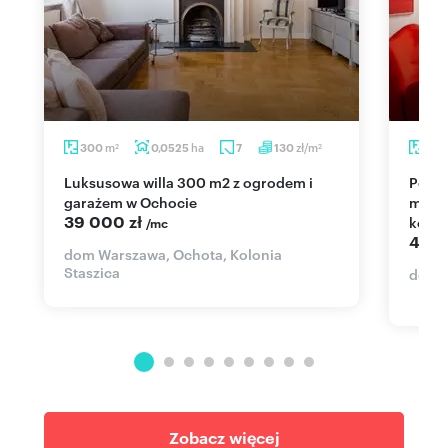
m
ha
zł/m
300
0,0525
7
130
750
2
2
Luksusowa willa 300 m2 z ogrodem i
Polecam nowoczesny biurowiec z 39
garażem w Ochocie
miejs
39 000 zł
konfe
/mc
45 0
dom Warszawa, Ochota, Kolonia
Staszica
dom W
Zobacz więcej