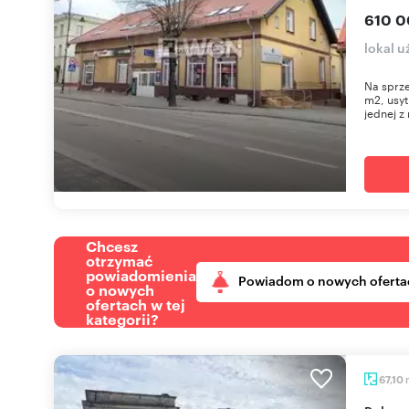
610 0
lokal 
Na sprze
m2, usyt
jednej z 
Chcesz
otrzymać
powiadomienia
Powiadom o nowych oferta
o nowych
ofertach w tej
kategorii?
67,10