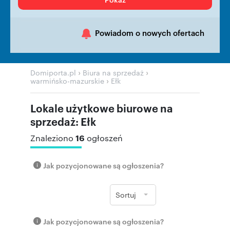
Powiadom o nowych ofertach
›
›
Domiporta.pl
Biura na sprzedaż
›
warmińsko-mazurskie
Ełk
Lokale użytkowe biurowe na
sprzedaż: Ełk
16
Znaleziono
ogłoszeń
Jak pozycjonowane są ogłoszenia?
Sortuj
Jak pozycjonowane są ogłoszenia?