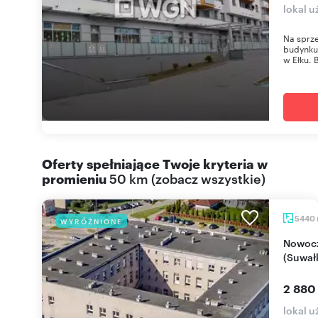
lokal 
Na sprze
budynku
w Ełku. 
Oferty spełniające Twoje kryteria w
promieniu
50 km
(
zobacz wszystkie
)
5440
WYRÓŻNIONE
Nowoczesny biurowiec 5440 m² z parkingiem
(Suwałk
2 880
lokal u