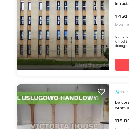
infrast
1 450
lokal u
Nieruch
km od śr
dostępe
m
90
2
Do sprzedania lokal usługowo-handlowy 90 m² w
centru
179 0