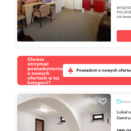
WYJĄTK
POLSKIE
lub bezp
Chcesz
otrzymać
powiadomienia
Powiadom o nowych oferta
o nowych
ofertach w tej
kategorii?
54,10
Lokal usługowy 54 m² z parkingiem (Ełk,
Centru
189 0