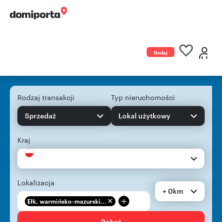
Dodaj
ogłoszenie
Rodzaj transakcji
Typ nieruchomości
Sprzedaż
Lokal użytkowy
Kraj
Lokalizacja
+ 0km
+
Ełk, warmińsko-mazurski...
Pokaż