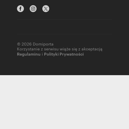
© 2026 Domiporta
Korzystanie z serwisu wiąże się z akceptacją
Regulaminu
i
Polityki Prywatności