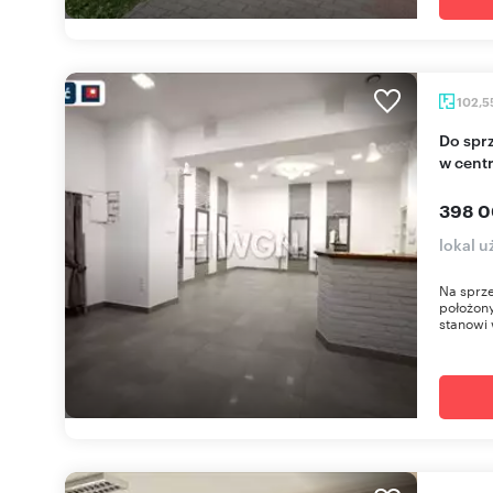
102,5
Do sprzedania przestronny lokal usługowy 102 m²
w cent
398 0
lokal u
Na sprze
położony
stanowi 