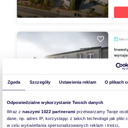
m
748
Inwestycyjny budynek 748 m² w Grajewie -
wynaje
2 500
lokal 
Zgoda
Szczegóły
Ustawienia reklam
O plikach c
Nierucho
Przemys
w ciągły
Odpowiedzialne wykorzystanie Twoich danych
Wraz z
naszymi 1022 partnerami
przetwarzamy Twoje osob
dane, np. adres IP, korzystając z takich technologii jak pliki 
w celu wyświetlania spersonalizowanych reklam i treści,