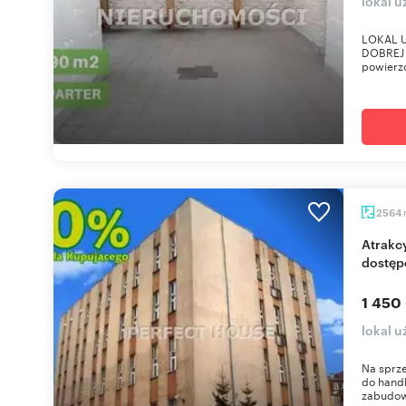
lokal 
LOKAL 
DOBREJ 
powierzc
2564
Atrakcyjny budynek biurowy 2564 m² z garażem i
dostęp
1 450
lokal u
Na sprz
do handl
zabudow