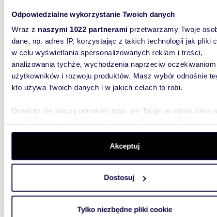
lub szu
skomunik
Odpowiedzialne wykorzystanie Twoich danych
Wraz z
naszymi 1022 partnerami
przetwarzamy Twoje osob
dane, np. adres IP, korzystając z takich technologii jak pliki 
w celu wyświetlania spersonalizowanych reklam i treści,
analizowania tychże, wychodzenia naprzeciw oczekiwaniom
użytkowników i rozwoju produktów. Masz wybór odnośnie te
kto używa Twoich danych i w jakich celach to robi.
m
58
WYRÓŻNIONE
2
Lokal 58 m² na Pradze-Południe, idealny na
Dowiedz się więcej odnośnie tego, jak Twoje osobiste dane 
gabine
przetwarzane oraz ustaw własne preferencje w
sekcji
szczegółów
. W Deklaracji plików cookie możesz zmienić lu
635 0
wycofać swoją zgodę w dowolnej chwili.
Akceptuj
lokal 
Rechni
Wykorzystujemy pliki cookie do spersonalizowania treści i r
Dostosuj
LOKAL : 
aby oferować funkcje społecznościowe i analizować ruch w 
kosmetyc
witrynie. Informacje o tym, jak korzystasz z naszej witryny,
rehabilit
udostępniamy partnerom społecznościowym, reklamowym i
Tylko niezbędne pliki cookie
analitycznym. Partnerzy mogą połączyć te informacje z inn