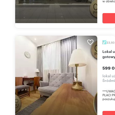
w obiekc
23,93
Lokal użytkowy 23,93 m2 w centrum Warszawy,
gotowy 
599 0
lokal 
Śródmi
***UWAG
PŁACI PR
poszukuj