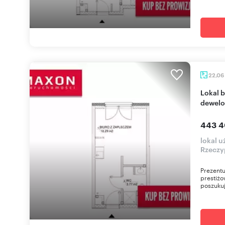
22,06
Lokal biurowy 22 m² w Wilanowie - stan
dewelo
443 4
lokal u
Rzeczy
Prezentu
prestiżo
poszuku