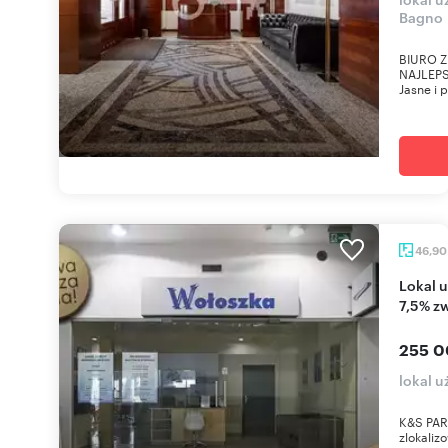
Bagno
BIURO Z
NAJLEPS
Jasne i 
46,9
Lokal usługowy z witryną, gotowiec inwestycyjny,
7,5% z
255 0
lokal 
K&S PAR
zlokaliz