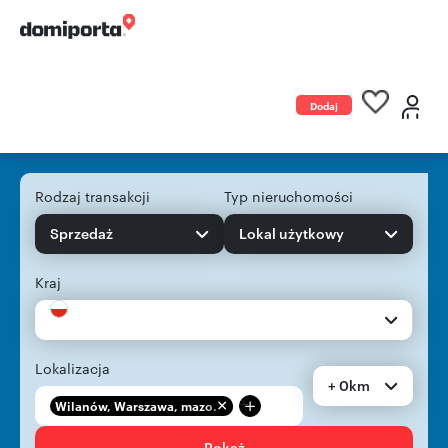
Dodaj
ogłoszenie
Rodzaj transakcji
Typ nieruchomości
Sprzedaż
Lokal użytkowy
Kraj
Lokalizacja
+ 0km
+
Wilanów, Warszawa, mazo...
Pokaż