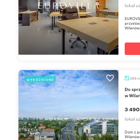
lokal 
EUROVIL
przystos
Wilanów.
m
389
WYRÓŻNIONE
Do sprzedania przestronny lokal biurowy 389 m²
w Wila
3 490
lokal 
Dom z po
Wilanów 