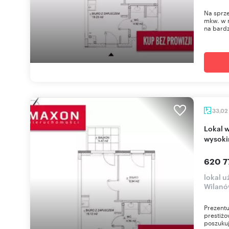
Na sprze
mkw. w r
na bardz
33,02
Lokal w Wilanowie z opcją wykończenia i
wysoki
620 7
lokal 
Wilan
Prezentu
prestiżo
poszuku