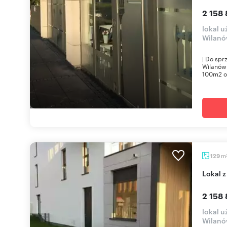
2 158 
lokal 
Wilan
| Do spr
Wilanów 
100m2 o
m
129
Lokal
2 158 
lokal 
Wilan