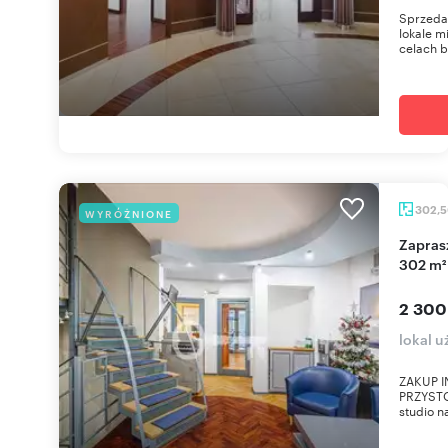
Sprzeda
lokale m
celach b
302,
WYRÓŻNIONE
Zapraszam do inwestycyjnego lokalu biurowego
302 m² 
2 300
lokal 
ZAKUP 
PRZYSTO
studio n