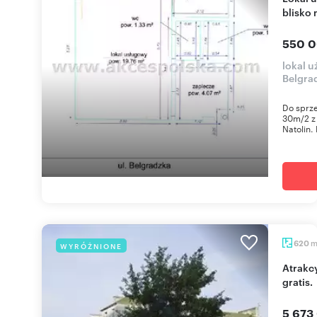
blisko 
550 0
lokal 
Belgra
Do sprze
30m/2 z
Natolin.
620
WYRÓŻNIONE
Atrakcyjny lokal biurowy 620 m2 z parkingiem
gratis.
5 673