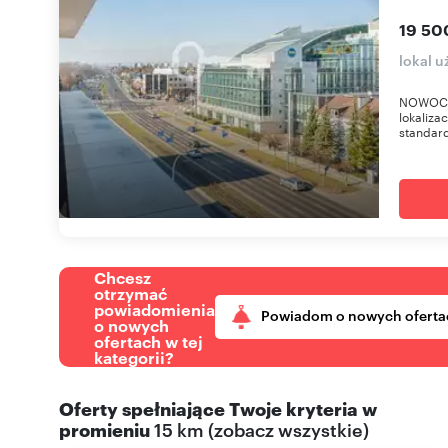
19 50
lokal 
NOWOCZ
lokaliza
standar
Chcesz
otrzymać
powiadomienia
Powiadom o nowych oferta
o nowych
ofertach w tej
kategorii?
Oferty spełniające Twoje kryteria w
promieniu
15 km
(
zobacz wszystkie
)