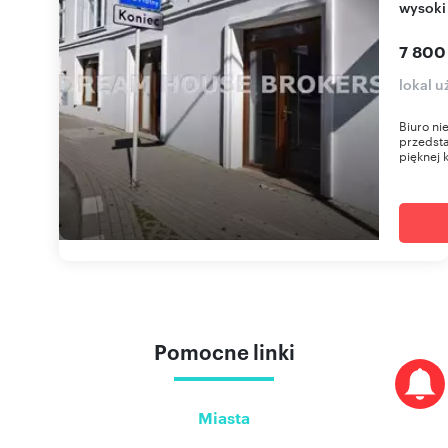
wysoki
7 800
lokal 
Biuro n
przedsta
pięknej 
Pomocne linki
Miasta