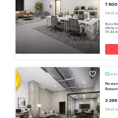
7 800
lokal 
Biuro Ni
ofertę w
111,43 m²
48,55
Na wynajem przestronny lokal 48,55 m² w
Rzeszo
3 399
lokal 