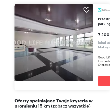
m
160
Przestronne biuro 160 m2 z dużą witryną i
parkin
7 200
lokal 
Maksym
Good Li
lokal us
Oferowan
Oferty spełniające Twoje kryteria w
promieniu
15 km
(
zobacz wszystkie
)