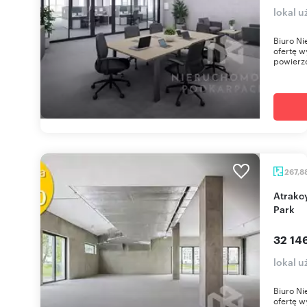
lokal 
Biuro Ni
ofertę w
powierzc
267,8
Atrakcyjny lokal 268 m² z tarasem w Olszynki
Park
32 14
lokal 
Biuro Ni
ofertę w