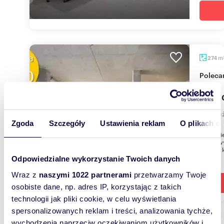
m
274
Polec
30 14
lokal 
Zgoda
Szczegóły
Ustawienia reklam
O plikach c
Biuro Ni
ofertę w
274 m², k
Odpowiedzialne wykorzystanie Twoich danych
Wraz z
naszymi 1022 partnerami
przetwarzamy Twoje
osobiste dane, np. adres IP, korzystając z takich
technologii jak pliki cookie, w celu wyświetlania
spersonalizowanych reklam i treści, analizowania tychże,
wychodzenia naprzeciw oczekiwaniom użytkowników i