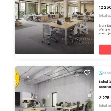
12 25
lokal 
Biuro Ni
ofertę w
znajduje 
32,5
Lokal 32,5 m² na parterze w Olszynki Park (blisko
centru
2 275 
lokal 