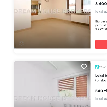
3 400
lokal 
Biuro n
przedst
o powier
m
12
2
Lokal biurowo-usługowy 12 m² w Rzeszowie
(blisko
540 z
lokal 