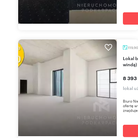
119,9
Lokal biurowy 120 m² w Rzeszowie (widok, dostęp
windą)
8 393
lokal 
Biuro Ni
ofertę w
znajduje 