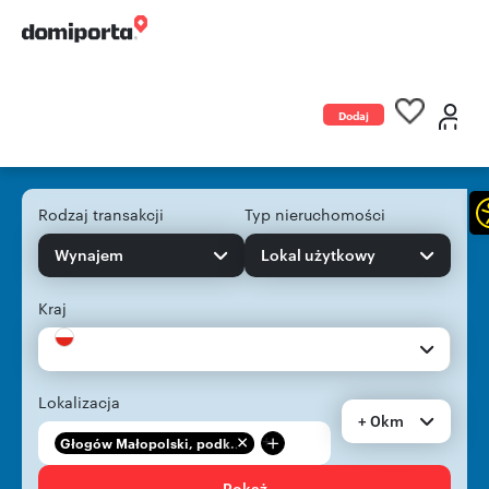
Dodaj
ogłoszenie
Rodzaj transakcji
Typ nieruchomości
Wynajem
Lokal użytkowy
Kraj
Lokalizacja
+ 0km
+
Głogów Małopolski, podk...
Pokaż