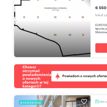
6 550
lokal 
EUROVILL
łącznej 
Mokotow
Chcesz
otrzymać
powiadomienia
Powiadom o nowych oferta
o nowych
ofertach w tej
kategorii?
m
100
WYRÓŻNIONE