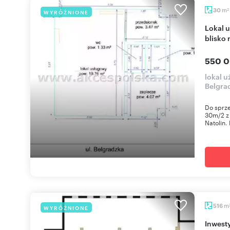
m
30
WYRÓŻNIONE
2
Lokal usługowo-handlowy 30m² z witrynami,
blisko 
550 0
lokal 
Belgra
Do sprze
30m/2 z
Natolin.
m
516
WYRÓŻNIONE
Inwest