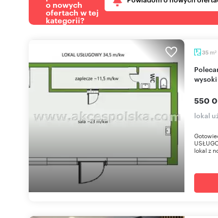
o nowych
ofertach w tej
kategorii?
m
35
2
Polecam lokal usługowy 34,5 m² z najemcą,
wysoki
550 0
lokal 
Gotowiec
USŁUGO
lokal z 