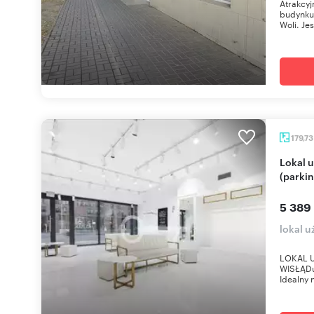
Atrakcyj
budynku 
Woli. Jes
179,7
Lokal użytkowy nad Wisłą w Śródmieściu
(parkin
5 389
lokal 
LOKAL 
WISŁĄDuż
Idealny 