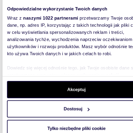
Odpowiedzialne wykorzystanie Twoich danych
Wraz z
naszymi 1022 partnerami
przetwarzamy Twoje osob
dane, np. adres IP, korzystając z takich technologii jak pliki 
w celu wyświetlania spersonalizowanych reklam i treści,
29,30
WYRÓŻNIONE
analizowania tychże, wychodzenia naprzeciw oczekiwaniom
Inwestycyjny lokal usługowy 29,3 m² z aneksem
użytkowników i rozwoju produktów. Masz wybór odnośnie te
socjal
kto używa Twoich danych i w jakich celach to robi.
421 9
Dowiedz się więcej odnośnie tego, jak Twoje osobiste dane 
lokal u
przetwarzane oraz ustaw własne preferencje w
sekcji
Geodez
szczegółów
. W Deklaracji plików cookie możesz zmienić lu
wycofać swoją zgodę w dowolnej chwili.
Akceptuj
Wyjątkow
etap Osi
o dosko.
Wykorzystujemy pliki cookie do spersonalizowania treści i r
Dostosuj
aby oferować funkcje społecznościowe i analizować ruch w 
witrynie. Informacje o tym, jak korzystasz z naszej witryny,
udostępniamy partnerom społecznościowym, reklamowym i
Tylko niezbędne pliki cookie
analitycznym. Partnerzy mogą połączyć te informacje z inn