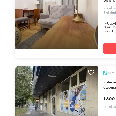
lokal 
Śródmi
***UWAG
PŁACI PR
poszukuj
m
88
2
Polecam atrakcyjny lokal 88 m2 z witrynami i
dwoma 
1 800
lokal u