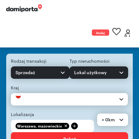
Dodaj
ogłoszenie
Rodzaj transakcji
Typ nieruchomości
Sprzedaż
Lokal użytkowy
Kraj
Lokalizacja
+ 0km
+
Warszawa, mazowieckie
Pokaż