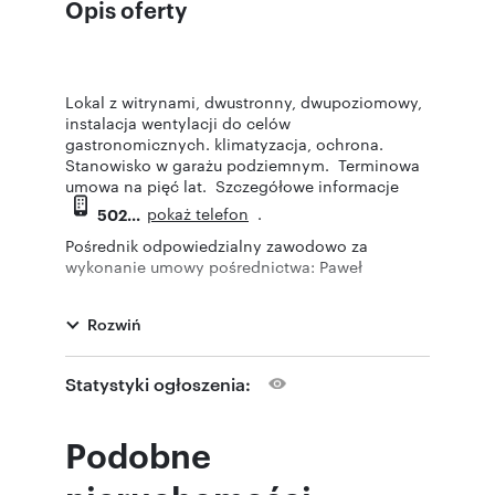
Opis oferty
Lokal z witrynami, dwustronny, dwupoziomowy,
instalacja wentylacji do celów
gastronomicznych. klimatyzacja, ochrona.
Stanowisko w garażu podziemnym. Terminowa
umowa na pięć lat. Szczegółowe informacje
pokaż telefon
.
502
Pośrednik odpowiedzialny zawodowo za
wykonanie umowy pośrednictwa: Paweł
Kaczyński (licencja nr: 1818)
Rozwiń
Oferta wysłana z systemu Galactica Virgo
Statystyki ogłoszenia:
Numer oferty: MET-LS-366
Podobne