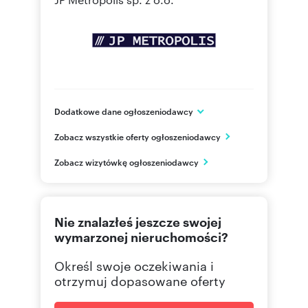
Dodatkowe dane ogłoszeniodawcy
ul. Grzybowska 2 lok. 37
Zobacz wszystkie oferty ogłoszeniodawcy
Warszawa
mazowieckie
PL
Zobacz wizytówkę ogłoszeniodawcy
22 436
Pokaż telefon
Nie znalazłeś jeszcze swojej
wymarzonej nieruchomości?
Określ swoje oczekiwania i
otrzymuj dopasowane oferty