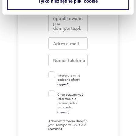
Tylko niezbędne pliki cookie
korzystasz z naszej witryny, udostępniamy partnerom
społecznościowym, reklamowym i analitycznym.
Partnerzy mogą połączyć te informacje z innymi danymi
otrzymanymi od Ciebie lub uzyskanymi podczas
korzystania z ich usług.
Interesują mnie
podobne oferty
(rozwiń)
Chcę otrzymywać
informacje o
promocjach i
usługach.
(rozwiń)
Administratorem danych
jest Domiporta Sp. z o.o.
(rozwiń)