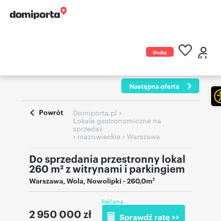
Dodaj
ogłoszenie
Następna oferta
Powrót
›
Domiporta.pl
Lokale gastronomiczne na
sprzedaż
›
›
mazowieckie
Warszawa
Do sprzedania przestronny lokal
260 m² z witrynami i parkingiem
Warszawa
,
Wola, Nowolipki
- 260,0m
2
Reklama
2 950 000
zł
Sprawdź ratę >>