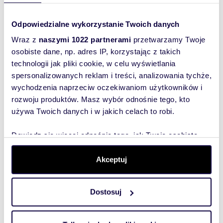
Odpowiedzialne wykorzystanie Twoich danych
Wraz z
naszymi 1022 partnerami
przetwarzamy Twoje
Wyślij
osobiste dane, np. adres IP, korzystając z takich
wiadomość
technologii jak pliki cookie, w celu wyświetlania
spersonalizowanych reklam i treści, analizowania tychże,
To najlepszy
wychodzenia naprzeciw oczekiwaniom użytkowników i
sposób, aby
rozwoju produktów. Masz wybór odnośnie tego, kto
właściciel
używa Twoich danych i w jakich celach to robi.
oferty
Dowiedz się więcej odnośnie tego, jak Twoje osobiste
szybko się z
dane są przetwarzane oraz ustaw własne preferencje w
Tobą
sekcji szczegółów
. W Deklaracji plików cookie możesz
Akceptuj
skontaktował!
zmienić lub wycofać swoją zgodę w dowolnej chwili.
Dostosuj
Wykorzystujemy pliki cookie do spersonalizowania treści
i reklam, aby oferować funkcje społecznościowe i
analizować ruch w naszej witrynie. Informacje o tym, jak