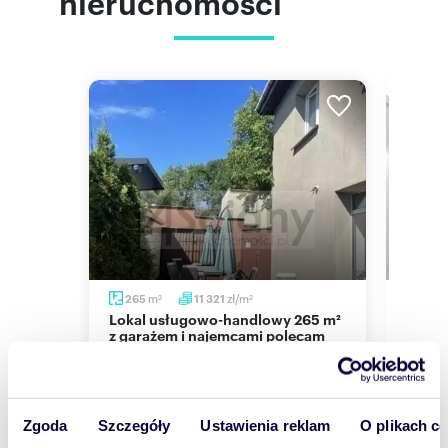
nieruchomości
m
m
zł/m
265
11 321
299
2
2
2
Lokal usługowo-handlowy 265 m²
Polecam lokal użytkowy 299 m² na
z garażem i najemcami polecam
Ursyn
3 000 000 zł
3 30
a, Aleje
lokal użytkowy Warszawa, Ursus
lokal 
Zgoda
Szczegóły
Ustawienia reklam
O plikach c