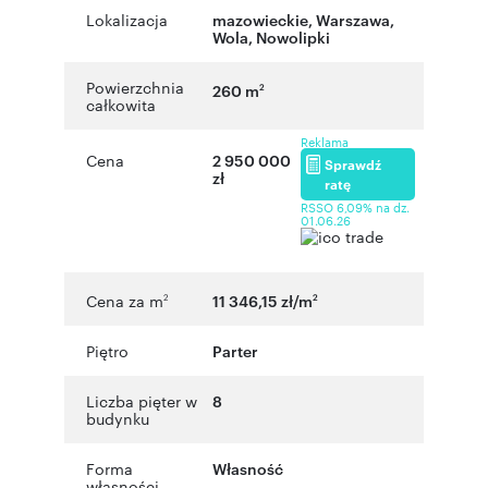
Lokalizacja
mazowieckie
,
Warszawa
,
Wola, Nowolipki
Powierzchnia
260 m
2
całkowita
Reklama
Cena
2 950 000
Sprawdź
zł
ratę
RSSO 6,09% na dz.
01.06.26
Cena za m
11 346,15 zł/m
2
2
Piętro
Parter
Liczba pięter w
8
budynku
Forma
Własność
własności