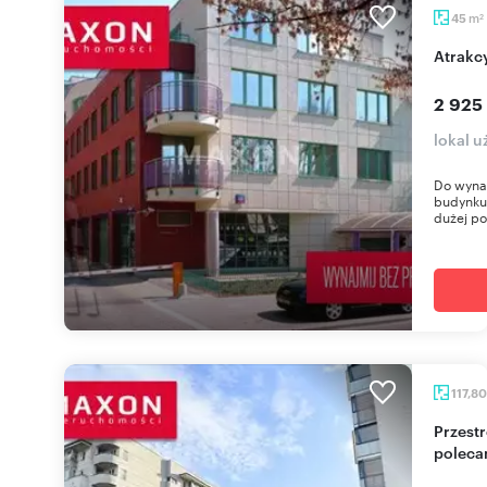
m
45
2
Atrak
2 925
lokal 
Do wynaj
budynku 
dużej po
117,8
Przestronny lokal 118 m² na Mokotowie -
poleca