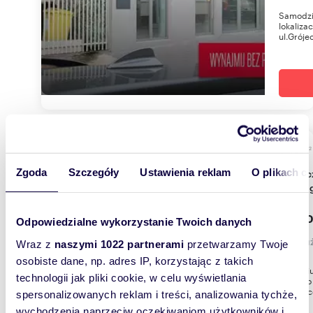
Samodzi
lokaliza
ul.Grójec
m
60
2
Zgoda
Szczegóły
Ustawienia reklam
O plikach c
Nowoczesne biuro 60 m2 z klimatyzacją i
parkin
5 000
Odpowiedzialne wykorzystanie Twoich danych
lokal 
Wraz z
naszymi 1022 partnerami
przetwarzamy Twoje
osobiste dane, np. adres IP, korzystając z takich
Lokal b
technologii jak pliki cookie, w celu wyświetlania
biurowo 
pryszni
spersonalizowanych reklam i treści, analizowania tychże,
wychodzenia naprzeciw oczekiwaniom użytkowników i