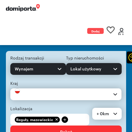
Dodaj
ogłoszenie
Rodzaj transakcji
Typ nieruchomości
Wynajem
Lokal użytkowy
Kraj
Lokalizacja
+ 0km
+
Reguły, mazowieckie
Pokaż