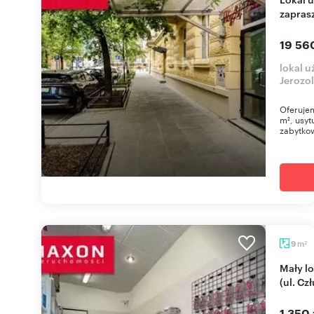
zapras
19 56
lokal 
Jerozo
Oferujem
m², usyt
zabytkow
m
9
2
Mały lokal handlowy 9 m² z witryną na Bemowie
(ul. C
1 350 