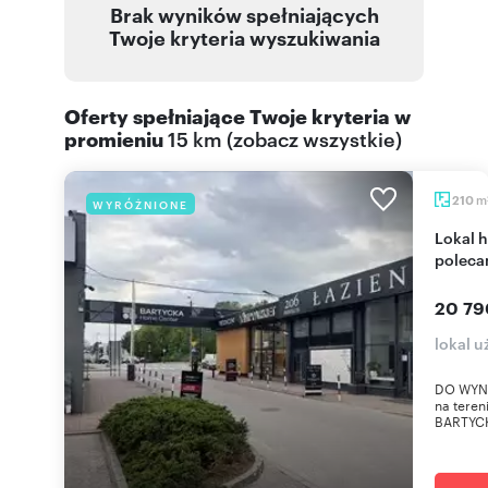
Brak wyników spełniających
Twoje kryteria wyszukiwania
Oferty spełniające Twoje kryteria w
promieniu
15 km
(
zobacz wszystkie
)
m
210
WYRÓŻNIONE
Lokal handlowo-usługowy 210 m² z parkingiem
polec
20 79
lokal 
DO WYNA
na tere
BARTYCK