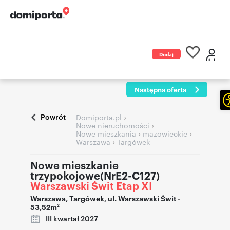
Dodaj
ogłoszenie
Następna oferta
Powrót
›
Domiporta.pl
›
Nowe nieruchomości
›
›
Nowe mieszkania
mazowieckie
›
Warszawa
Targówek
Nowe mieszkanie
trzypokojowe(NrE2-C127)
Warszawski Świt Etap XI
Warszawa
,
Targówek
,
ul. Warszawski Świt
-
53,52m
2
III kwartał 2027