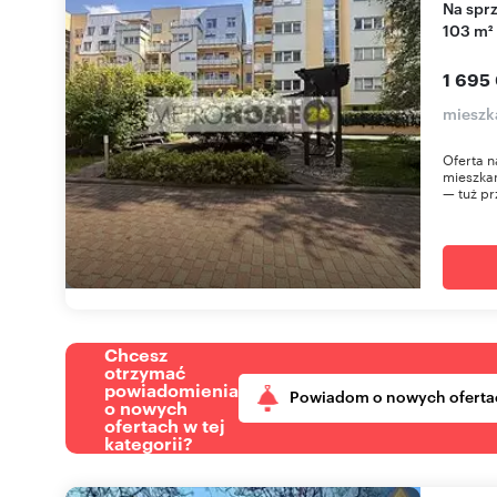
Na sprzedaż przestronne 4-pokojowe mieszkanie
103 m²
1 695
mieszk
Oferta n
mieszkan
— tuż pr
Chcesz
otrzymać
powiadomienia
Powiadom o nowych oferta
o nowych
ofertach w tej
kategorii?