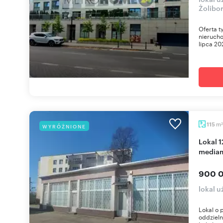
Żolibor
Oferta t
nieruch
lipca 20
m
115
WYRÓŻNIONE
2
Lokal 124 m² z 3 wejściami, klimatyzacją i
media
900 0
lokal 
Lokal o 
oddziel