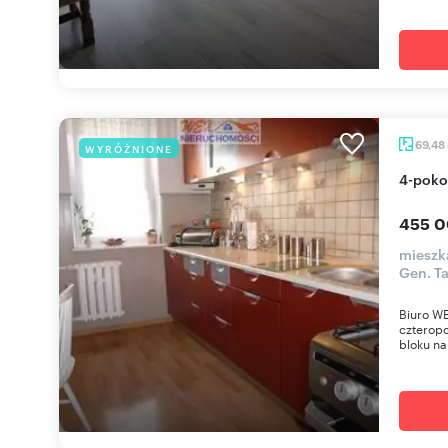
69,48
WYRÓŻNIONE
4-pok
455 0
mieszka
Gen. T
Biuro WE
czterop
bloku na