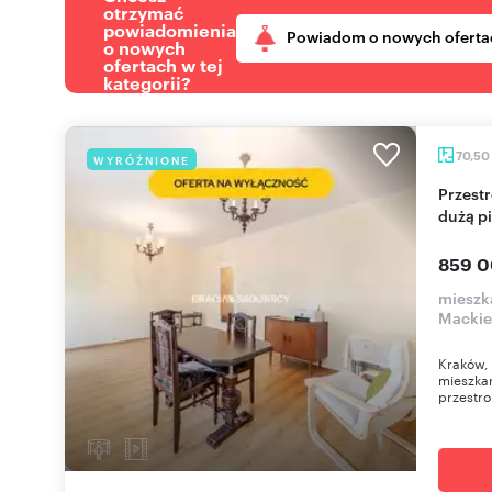
otrzymać
powiadomienia
Powiadom o nowych oferta
o nowych
ofertach w tej
kategorii?
70,50
WYRÓŻNIONE
Przestronne 4-pokojowe mieszkanie z loggią i
dużą p
859 0
mieszka
Mackie
Kraków, 
mieszkan
przestro