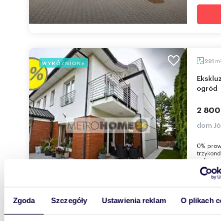
m
291
WYRÓŻNIONE
Ekskluzywny dom 291 m² z garażem - tarasy i
ogród
2 800
dom Jó
0% prow
trzykond
całkowit
Zgoda
Szczegóły
Ustawienia reklam
O plikach c