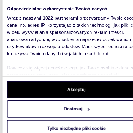
Odpowiedzialne wykorzystanie Twoich danych
m
72
WYRÓŻNIONE
2
Wraz z
naszymi 1022 partnerami
przetwarzamy Twoje osob
Polecam elegancki 72 m² apartament w inwestycji
dane, np. adres IP, korzystając z takich technologii jak pliki 
Belved
w celu wyświetlania spersonalizowanych reklam i treści,
analizowania tychże, wychodzenia naprzeciw oczekiwaniom
1 797 
użytkowników i rozwoju produktów. Masz wybór odnośnie te
mieszk
kto używa Twoich danych i w jakich celach to robi.
0% Prowi
Dwupoko
Dowiedz się więcej odnośnie tego, jak Twoje osobiste dane 
ekskluzy
przetwarzane oraz ustaw własne preferencje w
sekcji
szczegółów
. W Deklaracji plików cookie możesz zmienić lu
wycofać swoją zgodę w dowolnej chwili.
Akceptuj
Wykorzystujemy pliki cookie do spersonalizowania treści i r
Dostosuj
aby oferować funkcje społecznościowe i analizować ruch w 
witrynie. Informacje o tym, jak korzystasz z naszej witryny,
m
71
WYRÓŻNIONE
2
udostępniamy partnerom społecznościowym, reklamowym i
Tylko niezbędne pliki cookie
Ekskluzywne 2-pokojowe mieszkanie z
analitycznym. Partnerzy mogą połączyć te informacje z inn