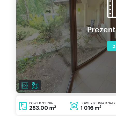
Prezent
Z
POWIERZCHNIA
POWIERZCHNIA DZIAŁK
283,00 m
1 016 m
2
2