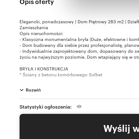
Opis oferty
Elegancki, ponadczasowy | Dom Piętrowy 283 m2 | Działk
Zamieszkania
Opis nieruchomości:
- Klasyczna monumentalna bryła |Duże, efektowne i komfo
- Dom budowany dla siebie przez profesjonalistę, planow
- Indywidualnie zaprojektowany dom, dopasowany do swo
życiu na najwyższym poziomie. Dom wtapiający się w otac
BRYŁA I KONSTRUKCJA
* Ściany z betonu komórkowego Solbet
* Dach pokryty dachówką ceramiczną
* Podwójne ocieplenie od zewnątrz i od wewnątrz
Rozwiń
* Ogrzewanie podłogowe, elektryczne, kominkowe, jedn
* Kominek, Klimatyzacja, Rekuperacja, Instalacje alarm 
* Wysokość pomieszczeń na parterze: Salon 570 cm, Poz
Statystyki ogłoszenia:
Dom w liczbach: 5 Pokoi, 1Salon, 4 Tarasy, 1 Kuchnia ze sp
stanowiska, 3 dodatkowe pomieszczenia techniczno-uży
Wyślij 
PARTER – SPEKTAKULARNY SALON ORAZ FUNKCJONALNA