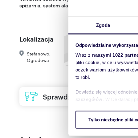
spiżarnia, system alarmowy, terma
Zgoda
Lokalizacja
Odpowiedzialne wykorzysta
Stefanowo
,
Wraz z
naszymi 1022 partn
Ogrodowa
pliki cookie, w celu wyświet
oczekiwaniom użytkowników i
to robi.
Dowiedz się więcej odnośnie
Sprawdź ofertę usług remon
szczegółów
. W Deklaracji 
Wykorzystujemy pliki cookie 
Tylko niezbędne pliki c
ruch w naszej witrynie. Inf
reklamowym i analitycznym. 
uzyskanymi podczas korzysta