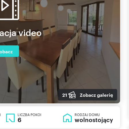
acja video
obacz
21
Zobacz galerię
I
LICZBA POKOI
RODZAJ DOMU
6
wolnostojący