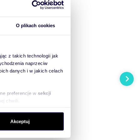
O plikach cookies
ąc z takich technologii jak
 wychodzenia naprzeciw
ch danych i w jakich celach
Następn
sne preferencje w
sekcji
j chwili.
ołecznościowe i analizować
Akceptuj
artnerom społecznościowym,
anymi od Ciebie lub