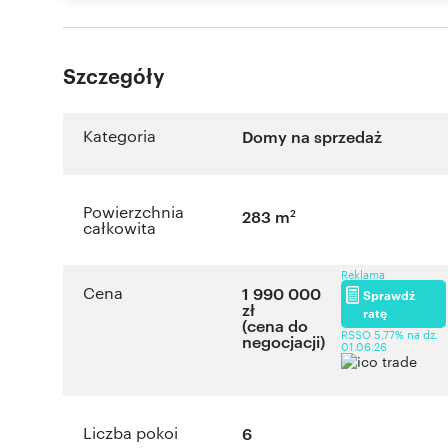
Szczegóły
Kategoria
Domy na sprzedaż
Powierzchnia
2
283 m
całkowita
Reklama
Cena
1 990 000
Sprawdź
zł
ratę
(cena do
RSSO 5,77% na dz.
negocjacji)
01.06.26
Liczba pokoi
6