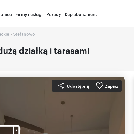
ranica
Firmy i usługi
Porady
Kup abonament
›
ckie
Stefanowo
żą działką i tarasami
Udostępnij
Zapisz