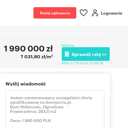
Logowanie
Dodaj ogłoszenie
1 990 000
zł
Reklama
Sprawdź ratę >>
2
7 031,80 zł/m
RRSO 5,77% na dz. 01.06.26
Wyślij wiadomość