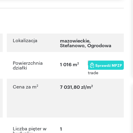
Lokalizacja
mazowieckie
,
Stefanowo
,
Ogrodowa
Powierzchnia
2
1 016 m
Sprawdź MPZP
działki
2
2
Cena za m
7 031,80 zł/m
Liczba pięter w
1