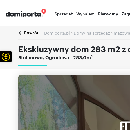
Sprzedaż
Wynajem
Pierwotny
Zag
Powrót
›
›
Domiporta.pl
Domy na sprzedaż
mazowie
Ekskluzywny dom 283 m2 z du
Otwórz pasek narzędzi
2
Stefanowo
,
Ogrodowa
- 283,0m