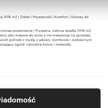
a 1016 m2 | Zieleń | Prywatność | Komfort | Gotowy do
rtowe przestrzenie | Prywatna, zielona działka 1016 m2
any jako miejsce do życia a nie inwestycja na sprzedaż.
ich potrzeb z myślą o jakości, komforcie i codziennym
zający ogród, naturalne kolory i materiały.
ostka zewnętrzna
i domofon
ostałe pomieszczenia 290 cm, Piętro 270 cm.
iżarnią, 1 Jadalnia, 2 Łazienki,, Toaleta, Garaż na 2
tkowe.
wiadomość
 STREFA DZIENNA I PRYWATNA - 192 m2