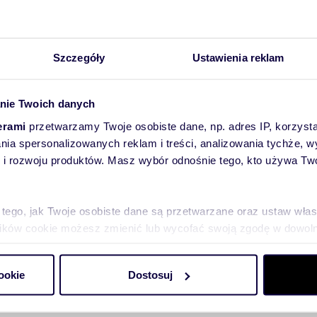
Szczegóły
Ustawienia reklam
nie Twoich danych
erami
przetwarzamy Twoje osobiste dane, np. adres IP, korzystaj
lania spersonalizowanych reklam i treści, analizowania tychże,
 rozwoju produktów. Masz wybór odnośnie tego, kto używa Twoi
 tego, jak Twoje osobiste dane są przetwarzane oraz ustaw wła
towych
plików cookie możesz zmienić lub wycofać swoją zgodę w dowolne
do spersonalizowania treści i reklam, aby oferować funkcje sp
ookie
Dostosuj
ormacje o tym, jak korzystasz z naszej witryny, udostępniamy p
Partnerzy mogą połączyć te informacje z innymi danymi otrzym
nia z ich usług.