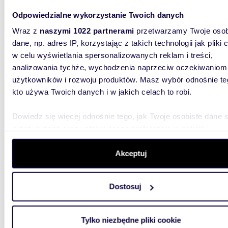
Na sprzedaż 4-pokojowe mieszkanie 65 m² z
Odpowiedzialne wykorzystanie Twoich danych
panora
Wraz z
naszymi 1022 partnerami
przetwarzamy Twoje osob
dane, np. adres IP, korzystając z takich technologii jak pliki 
1 400
w celu wyświetlania spersonalizowanych reklam i treści,
mieszk
analizowania tychże, wychodzenia naprzeciw oczekiwaniom
użytkowników i rozwoju produktów. Masz wybór odnośnie te
Kupujący
-64,67 m
kto używa Twoich danych i w jakich celach to robi.
Solec / 
Dowiedz się więcej odnośnie tego, jak Twoje osobiste dane 
przetwarzane oraz ustaw własne preferencje w
sekcji
szczegółów
. W Deklaracji plików cookie możesz zmienić lu
wycofać swoją zgodę w dowolnej chwili.
Akceptuj
Wykorzystujemy pliki cookie do spersonalizowania treści i r
60,84
WYRÓŻNIONE
Dostosuj
aby oferować funkcje społecznościowe i analizować ruch w 
Przytulne 3-pokojowe mieszkanie z loggią i
witrynie. Informacje o tym, jak korzystasz z naszej witryny,
garaże
udostępniamy partnerom społecznościowym, reklamowym i
Tylko niezbędne pliki cookie
analitycznym. Partnerzy mogą połączyć te informacje z inn