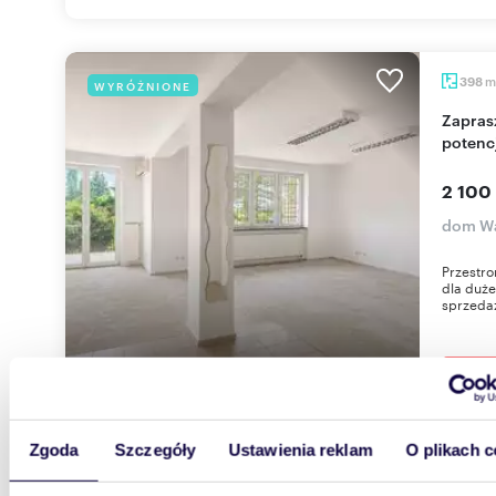
m
398
WYRÓŻNIONE
Zapraszam do obejrzenia domu 398 m² z
potenc
2 100
dom Wa
Przestr
dla duże
sprzedaż
Zgoda
Szczegóły
Ustawienia reklam
O plikach c
64,67
WYRÓŻNIONE