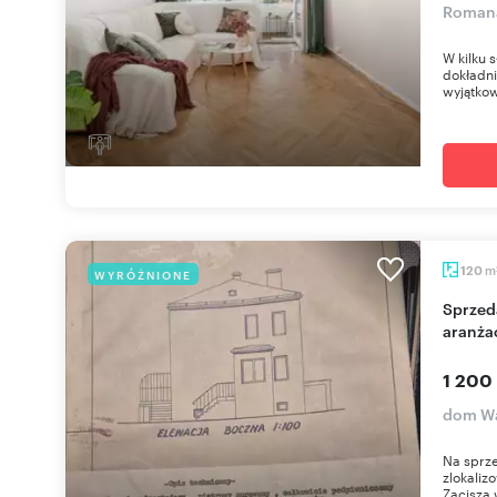
Roman
W kilku 
dokładni
wyjątkow
m
120
WYRÓŻNIONE
Sprzedam dom 120 m² z garażem i potencjałem
aranża
1 200
dom Wa
Na sprz
zlokaliz
Zacisza w