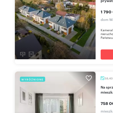
prywat
1 790
dom Wa
Kameral
nieruch
Państwu 
58,4
WYRÓŻNIONE
Na sprzedaż funkcjonalne 3-pokojowe
mieszk
758 0
mieszk