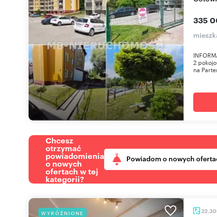
335 0
mieszka
INFORMA
2 pokojo
na Parter
Chcesz
otrzymać
powiadomienia
Powiadom o nowych oferta
o nowych
ofertach w tej
kategorii?
32,3
WYRÓŻNIONE