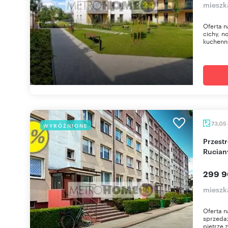
mieszk
Oferta n
cichy, 
kuchenne
73,05
WYRÓŻNIONE
Przestronne 4-pokojowe mieszkanie w
Rucian
299 9
mieszk
Oferta n
sprzedaż
piętrze 