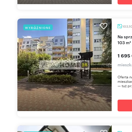
103,1
WYRÓŻNIONE
Na sprzedaż przestronne 4-pokojowe mieszkanie
103 m²
1 695
mieszk
Oferta n
mieszkan
— tuż pr