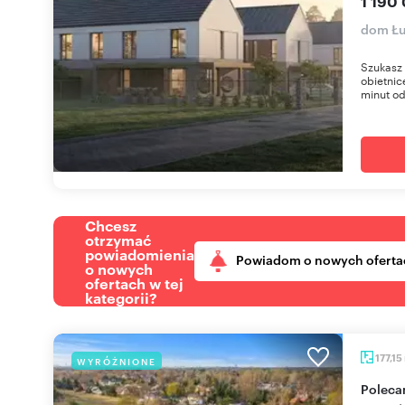
1 190 
dom Łu
Szukasz d
obietnic
minut od 
Chcesz
otrzymać
powiadomienia
Powiadom o nowych oferta
o nowych
ofertach w tej
kategorii?
177,15
WYRÓŻNIONE
Polecam nowoczesne bliźniaki 177 m² z