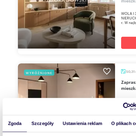
mieszk
WOLA I 
NIERUCH
r. W najb
50,31
WYRÓŻNIONE
Zapraszam do obejrzenia 2-pokojowego
mieszk
960 0
mieszka
Narod
Zgoda
Szczegóły
Ustawienia reklam
O plikach c
Metro St
NIERUCH