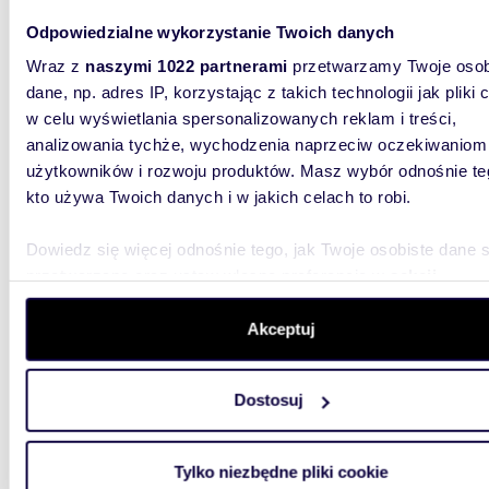
osób cen
Odpowiedzialne wykorzystanie Twoich danych
Wraz z
naszymi 1022 partnerami
przetwarzamy Twoje osob
dane, np. adres IP, korzystając z takich technologii jak pliki 
w celu wyświetlania spersonalizowanych reklam i treści,
analizowania tychże, wychodzenia naprzeciw oczekiwaniom
użytkowników i rozwoju produktów. Masz wybór odnośnie te
41,50
WYRÓŻNIONE
kto używa Twoich danych i w jakich celach to robi.
Sprzedam 2-pokojowe mieszkanie 41,5 m² z
loggią 
Dowiedz się więcej odnośnie tego, jak Twoje osobiste dane 
przetwarzane oraz ustaw własne preferencje w
sekcji
595 0
szczegółów
. W Deklaracji plików cookie możesz zmienić lu
mieszk
wycofać swoją zgodę w dowolnej chwili.
Akceptuj
Ander
Wykorzystujemy pliki cookie do spersonalizowania treści i r
Bielany I
Dostosuj
NIERUCH
aby oferować funkcje społecznościowe i analizować ruch w 
piętrowy
witrynie. Informacje o tym, jak korzystasz z naszej witryny,
udostępniamy partnerom społecznościowym, reklamowym i
Tylko niezbędne pliki cookie
analitycznym. Partnerzy mogą połączyć te informacje z inn