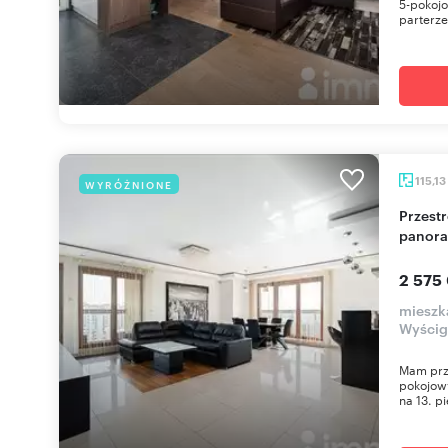
5-pokoj
parterze 
115,13
WYRÓŻNIONE
Przestronny 4-pokojowy apartament z
panora
2 575
mieszk
Wyści
Mam prz
pokojow
na 13. p