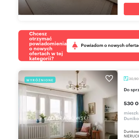
Chcesz
otrzymać
powiadomienia
Powiadom o nowych oferta
o nowych
ofertach w tej
kategorii?
30,9
WYRÓŻNIONE
Do sp
530 0
mieszk
Duniko
Dunikows
NIERUCH