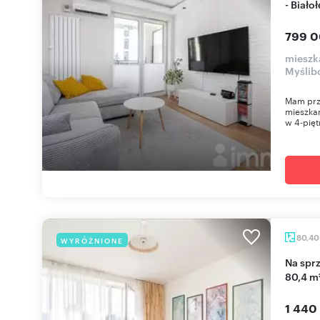
- Biało
799 0
mieszk
Myślib
Mam prz
mieszkan
w 4-pię
80,4
WYRÓŻNIONE
Na sprzedaż przestronne 4-pokojowe mieszkanie
80,4 m²
1 440