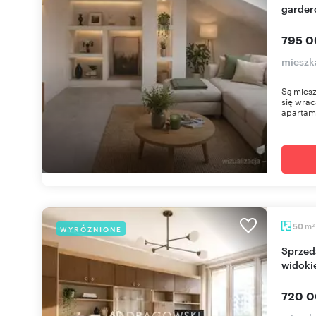
garder
795 0
mieszka
Są miesz
się wrac
apartame
m
50
WYRÓŻNIONE
2
Sprzedam 3-pokojowe mieszkanie z dużą loggią i
widoki
720 0