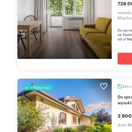
728 0
mieszk
Międz
Do sprze
na Saski
od ul Mi
m
329
WYRÓŻNIONE
Do sprzedania przestronny dom 329 m² z
wysoki
3 800
dom M