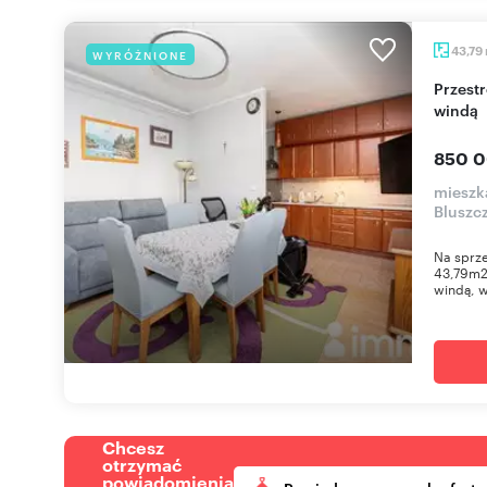
43,79
WYRÓŻNIONE
Przestronne 2-pokojowe mieszkanie z balkonem i
windą
850 0
mieszk
Bluszc
Na sprz
43,79m2,
windą, 
Chcesz
otrzymać
powiadomienia