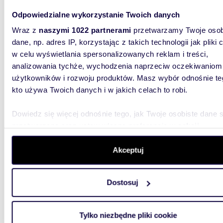
garder
Odpowiedzialne wykorzystanie Twoich danych
715 0
Wraz z
naszymi 1022 partnerami
przetwarzamy Twoje osob
dom Za
dane, np. adres IP, korzystając z takich technologii jak pliki 
w celu wyświetlania spersonalizowanych reklam i treści,
Twoje mi
analizowania tychże, wychodzenia naprzeciw oczekiwaniom
dom, któ
zaprezen
użytkowników i rozwoju produktów. Masz wybór odnośnie te
kto używa Twoich danych i w jakich celach to robi.
Dowiedz się więcej odnośnie tego, jak Twoje osobiste dane 
przetwarzane oraz ustaw własne preferencje w
sekcji
szczegółów
. W Deklaracji plików cookie możesz zmienić lu
wycofać swoją zgodę w dowolnej chwili.
Akceptuj
m
907
WYRÓŻNIONE
Działka nad Rospudą w Nieszkach – unikatowa
Wykorzystujemy pliki cookie do spersonalizowania treści i r
przyro
Dostosuj
aby oferować funkcje społecznościowe i analizować ruch w 
witrynie. Informacje o tym, jak korzystasz z naszej witryny,
49 00
udostępniamy partnerom społecznościowym, reklamowym i
Tylko niezbędne pliki cookie
działka
analitycznym. Partnerzy mogą połączyć te informacje z inn