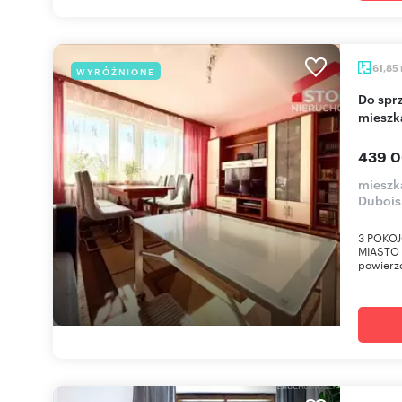
61,85
WYRÓŻNIONE
Do sprzedania przestronne 3-pokojowe
mieszk
439 0
mieszka
Dubois
3 POKOJ
MIASTO N
powierzc