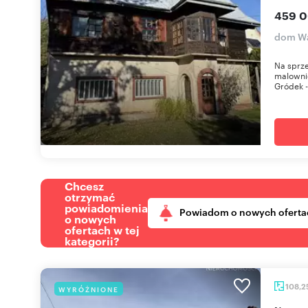
459 0
dom Wal
Na sprz
malownic
Gródek - 
Chcesz
otrzymać
powiadomienia
Powiadom o nowych oferta
o nowych
ofertach w tej
kategorii?
108,2
WYRÓŻNIONE