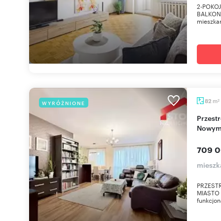
2-POKOJ
BALKON 
mieszkan
m
82
WYRÓŻNIONE
2
Przestronne 4-pokojowe mieszkanie z tarasem w
Nowym 
709 0
mieszk
PRZESTR
MIASTO 
funkcjon