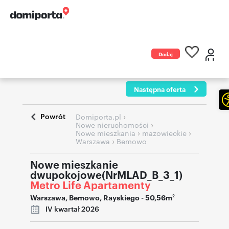
Dodaj
ogłoszenie
Następna oferta
Powrót
›
Domiporta.pl
›
Nowe nieruchomości
›
›
Nowe mieszkania
mazowieckie
›
Warszawa
Bemowo
Nowe mieszkanie
dwupokojowe(NrMLAD_B_3_1)
Metro Life Apartamenty
Warszawa
,
Bemowo
,
Rayskiego
- 50,56m
2
IV kwartał 2026