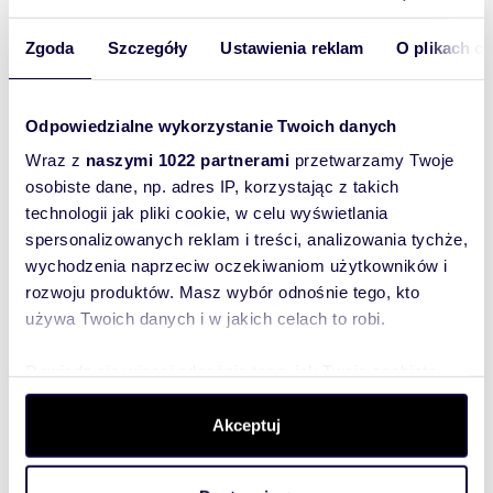
Zgoda
Szczegóły
Ustawienia reklam
O plikach c
Odpowiedzialne wykorzystanie Twoich danych
Wraz z
naszymi 1022 partnerami
przetwarzamy Twoje
osobiste dane, np. adres IP, korzystając z takich
technologii jak pliki cookie, w celu wyświetlania
spersonalizowanych reklam i treści, analizowania tychże,
wychodzenia naprzeciw oczekiwaniom użytkowników i
rozwoju produktów. Masz wybór odnośnie tego, kto
/m
m
zł/m
55,77
2
14 165
50,1
2
2
2
używa Twoich danych i w jakich celach to robi.
Przestronne 2-pokojowe po
Polecam nowoczesne 3-pokojowe
remoncie z zielonym otoczeniem
miesz
zapraszam
890 
Dowiedz się więcej odnośnie tego, jak Twoje osobiste
790 000 zł
dane są przetwarzane oraz ustaw własne preferencje w
mieszk
Genera
mieszkanie Warszawa, Bemowo, gen.
sekcji szczegółów
. W Deklaracji plików cookie możesz
Akceptuj
Sylwestra Kaliskiego
zmienić lub wycofać swoją zgodę w dowolnej chwili.