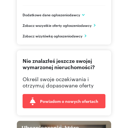
Dodatkowe dane ogłoszeniodawcy
Grupa ROBYG
Zobacz wszystkie oferty ogłoszeniodawcy
Al. Rzeczypospolitej 1
Warszawa
Zobacz wizytówkę ogłoszeniodawcy
mazowieckie
(22) 4
Pokaż telefon
Nie znalazłeś jeszcze swojej
(22) 4
Pokaż fax
wymarzonej nieruchomości?
Określ swoje oczekiwania i
otrzymuj dopasowane oferty
Powiadom o nowych ofertach