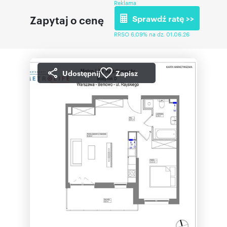
Reklama
Zapytaj o cenę
Sprawdź ratę >>
RRSO 6,09% na dz. 01.06.26
Udostępnij
Zapisz