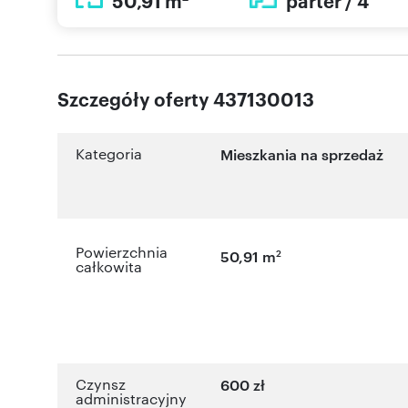
50,91 m
parter / 4
Szczegóły oferty 437130013
Kategoria
Mieszkania na sprzedaż
Powierzchnia
2
50,91 m
całkowita
Czynsz
600 zł
administracyjny