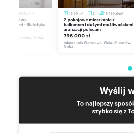
zł/m
m
zł/m
3
17 065
48,30
2
16 480
2
2
2
2-pokojowe mieszkanie z
 balkonami - Białołęka
balkonem i dużymi możliwościami
aranżacji polecam
ł
796 000 zł
rszawa, Białołęka, Żerań,
mieszkanie Warszawa, Wola, Muranów,
Niska
Wyślij 
To najlepszy sposób
szybko się z 