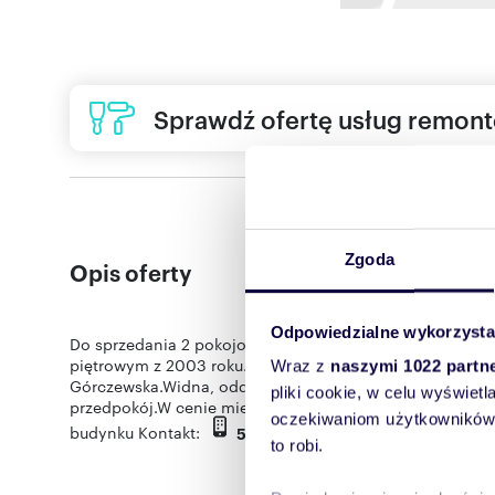
Sprawdź ofertę usług remon
Zgoda
Opis oferty
Odpowiedzialne wykorzysta
Do sprzedania 2 pokojowe, rozkładowe mieszkanie o po
piętrowym z 2003 roku.Własność, bez obciążeń.W pobliż
Wraz z
naszymi 1022 partn
Górczewska.Widna, oddzielna kuchnia( okna na płn-wsch),
pliki cookie, w celu wyświet
przedpokój.W cenie mieszkania duża piwnica o pow. 7,7
oczekiwaniom użytkowników i
pokaż telefon
budynku Kontakt:
. Więcej ofer
509
to robi.