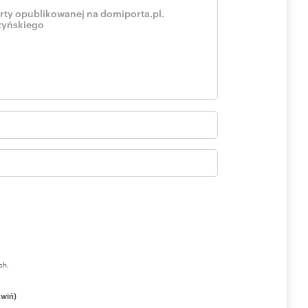
ch.
zwiń)