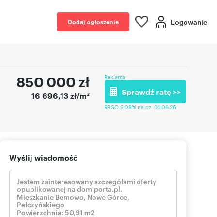
Logowanie
Dodaj ogłoszenie
850 000
zł
Reklama
Sprawdź ratę >>
2
16 696,13 zł/m
RRSO 6,09% na dz. 01.06.26
Wyślij wiadomość