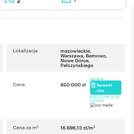
2
-
Lokalizacja
mazowieckie
,
Warszawa
,
Bemowo,
Nowe Górce
,
Pełczyńskiego
Reklama
Cena
850 000 zł
Sprawdź
ratę
RSSO 6,09% na dz.
01.06.26
2
2
Cena za m
16 696,13 zł/m