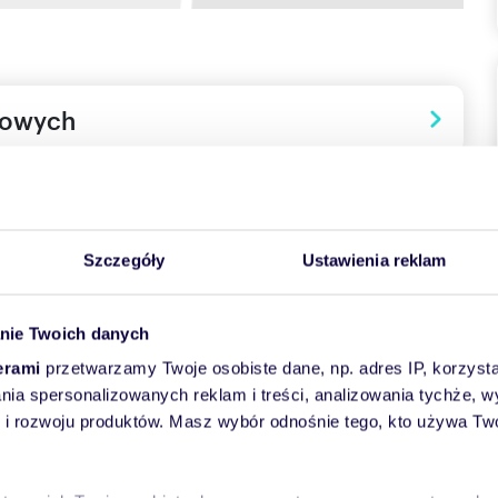
towych
Szczegóły
Ustawienia reklam
nie Twoich danych
w. 50,91m2 na Bemowie. Wysoki parter w budynku 4
u stacja metra,Urząd dzielnicy Bemowo, Pasaż
erami
przetwarzamy Twoje osobiste dane, np. adres IP, korzystaj
 2 niezależne pokoje ( okna na płd-zach), Łazienka,
lania spersonalizowanych reklam i treści, analizowania tychże,
0m2 oraz miejsce postojowe na zamkniętym terenie przy
 rozwoju produktów. Masz wybór odnośnie tego, kto używa Twoi
t na stronach biura: www.grewal.com.pl lub kobrynski.pl