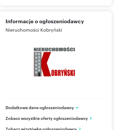
Informacje o ogłoszeniodawcy
Nieruchomości Kobryński
Dodatkowe dane ogłoszeniodawcy
ul. Broniewskiego 28
Zobacz wszystkie oferty ogłoszeniodawcy
Warszawa
mazowieckie
PL
Zobacz wizytówkę ogłoszeniodawcy