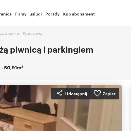
ranica
Firmy i usługi
Porady
Kup abonament
›
zowieckie
Warszawa
żą piwnicą i parkingiem
2
- 50,91m
Udostępnij
Zapisz