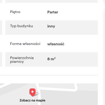
Piętro
Parter
Typ budynku
inny
Forma własności
własność
Powierzchnia
2
8 m
piwnicy