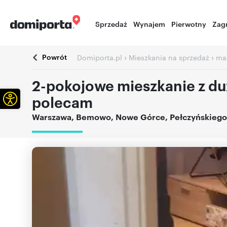
Sprzedaż
Wynajem
Pierwotny
Zag
Powrót
›
›
Domiporta.pl
Mieszkania na sprzedaż
ma
2-pokojowe mieszkanie z du
Otwórz pasek narzędzi
polecam
Warszawa
,
Bemowo, Nowe Górce
,
Pełczyńskiego