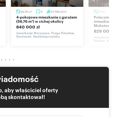
m
zł/m
m
56,76
4
14 799
57
2
2
2
2
4-pokojowe mieszkanie z garażem
Polecam przestronne 2-pokojowe
(56,76 m²) w cichej okolicy
mieszkanie 5
Mokotowie
840 000 zł
829 000 zł
mieszkanie Warszawa, Praga-Południe,
Gocławek, Naddnieprzańska
mieszkanie Wa
Służew, Józefa 
wiadomość
, aby właściciel oferty
Tobą skontaktował!