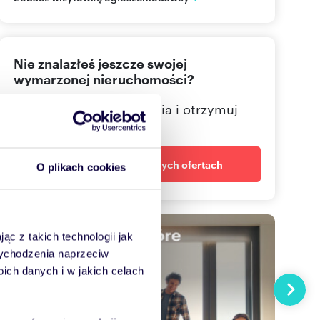
22 669
Pokaż telefon
Nie znalazłeś jeszcze swojej
509 46
Pokaż telefon
wymarzonej nieruchomości?
Określ swoje oczekiwania i otrzymuj
dopasowane oferty
Powiadom o nowych ofertach
O plikach cookies
ąc z takich technologii jak
 wychodzenia naprzeciw
ch danych i w jakich celach
Następn