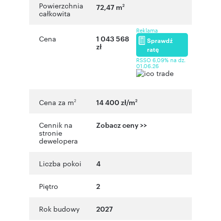
Powierzchnia
72,47 m
2
całkowita
Reklama
Cena
1 043 568
Sprawdź
zł
ratę
RSSO 6,09% na dz.
01.06.26
Cena za m
14 400 zł/m
2
2
Cennik na
Zobacz ceny >>
stronie
dewelopera
Liczba pokoi
4
Piętro
2
Rok budowy
2027