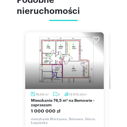
nieruchomości
m
m
zł/m
76,50
3
13 072
69,8
2
2
2
Mieszkanie 76,5 m² na Bemowie -
Zapraszam do 3-pokojowego
lecam!
zapraszam
miesz
1 000 000 zł
1 100
łudnie,
mieszkanie Warszawa, Bemowo, Górce,
mieszk
Łagowska