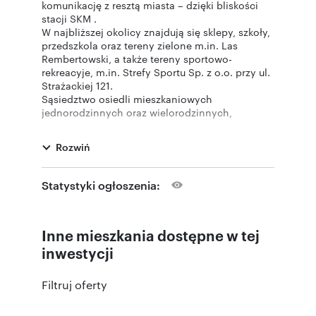
komunikację z resztą miasta – dzięki bliskości
stacji SKM .
W najbliższej okolicy znajdują się sklepy, szkoły,
przedszkola oraz tereny zielone m.in. Las
Rembertowski, a także tereny sportowo-
rekreacyje, m.in. Strefy Sportu Sp. z o.o. przy ul.
Strażackiej 121.
Sąsiedztwo osiedli mieszkaniowych
jednorodzinnych oraz wielorodzinnych,
parkingów naziemnych, centrum handlowego,
terenów usługowych.
Rozwiń
Statystyki ogłoszenia:
Numer oferty: 31
Inne mieszkania dostępne w tej
inwestycji
Filtruj oferty