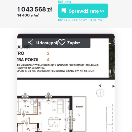
Reklama
1 043 568
zł
Sprawdź ratę >>
14 400 zł/m
2
RRSO 6,09% na dz. 01.06.26
Udostępnij
Zapisz