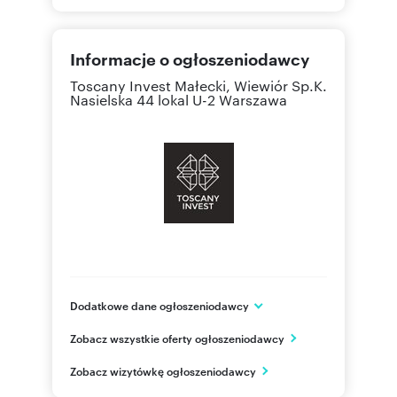
Informacje o ogłoszeniodawcy
Toscany Invest Małecki, Wiewiór Sp.K.
Nasielska 44 lokal U-2 Warszawa
Dodatkowe dane ogłoszeniodawcy
Toscany Invest Małecki, Wiewiór Sp.K.
Zobacz wszystkie oferty ogłoszeniodawcy
ul. Nasielska 44 lokal U-2
Warszawa
Zobacz wizytówkę ogłoszeniodawcy
mazowieckie