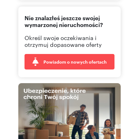
601801
Pokaż telefon
Nie znalazłeś jeszcze swojej
602238
Pokaż telefon
wymarzonej nieruchomości?
Określ swoje oczekiwania i
otrzymuj dopasowane oferty
Powiadom o nowych ofertach