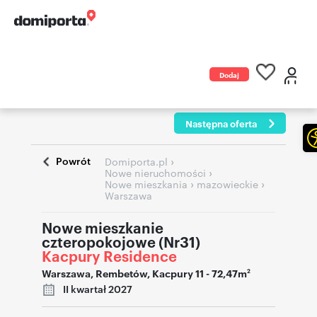
Dodaj
ogłoszenie
Następna oferta
Powrót
›
Domiporta.pl
›
Nowe nieruchomości
›
›
Nowe mieszkania
mazowieckie
Warszawa
Nowe mieszkanie
czteropokojowe (Nr31)
Kacpury Residence
Warszawa
,
Rembetów
,
Kacpury 11
- 72,47m
2
II kwartał 2027