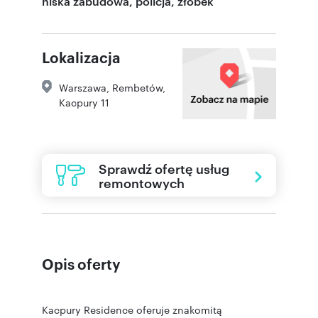
niska zabudowa, policja, żłobek
Lokalizacja
Warszawa
,
Rembetów
,
Kacpury 11
Sprawdź ofertę usług
remontowych
Opis oferty
Kacpury Residence oferuje znakomitą