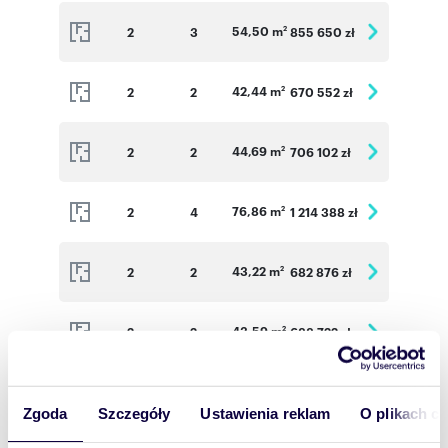
54,50 m
2
3
855 650 zł
2
42,44 m
2
2
670 552 zł
2
44,69 m
2
2
706 102 zł
2
76,86 m
2
4
1 214 388 zł
2
43,22 m
2
2
682 876 zł
2
43,59 m
2
2
688 722 zł
2
44,48 m
2
2
702 784 zł
2
Zgoda
Szczegóły
Ustawienia reklam
O plikach c