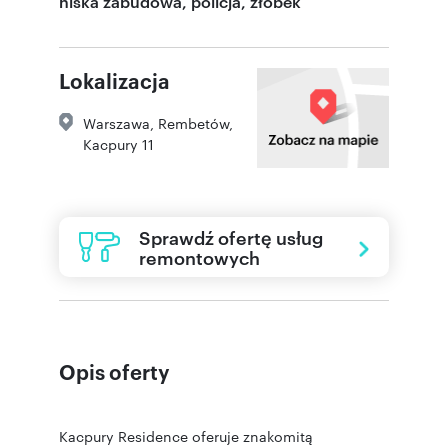
niska zabudowa, policja, żłobek
Lokalizacja
Warszawa
,
Rembetów
,
Kacpury 11
Sprawdź ofertę usług
remontowych
Opis oferty
Kacpury Residence oferuje znakomitą