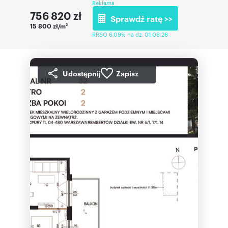
Reklama
756 820
zł
Sprawdź ratę >>
15 800 zł/m
2
RRSO 6,09% na dz. 01.06.26
Udostępnij
Zapisz