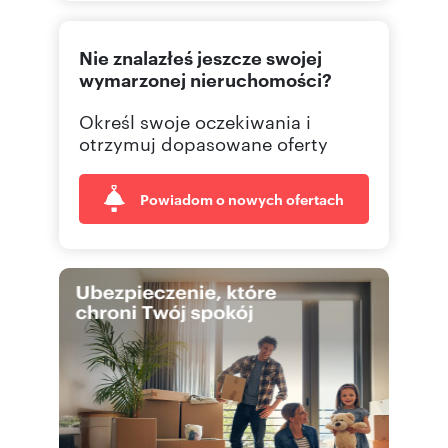
601801
Pokaż telefon
Nie znalazłeś jeszcze swojej
602238
Pokaż telefon
wymarzonej nieruchomości?
Określ swoje oczekiwania i
otrzymuj dopasowane oferty
Powiadom o nowych ofertach