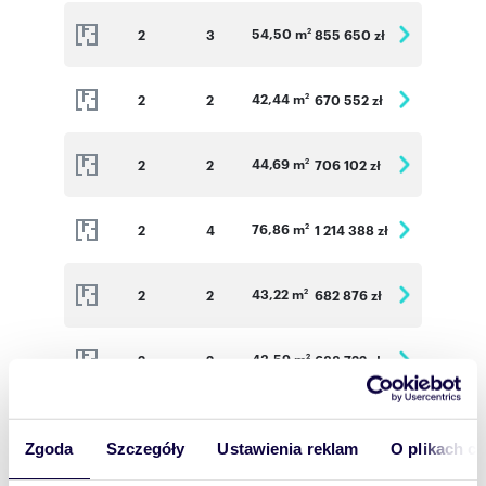
54,50 m
2
3
855 650 zł
2
42,44 m
2
2
670 552 zł
2
44,69 m
2
2
706 102 zł
2
76,86 m
2
4
1 214 388 zł
2
43,22 m
2
2
682 876 zł
2
43,59 m
2
2
688 722 zł
2
44,48 m
2
2
702 784 zł
2
Zgoda
Szczegóły
Ustawienia reklam
O plikach c