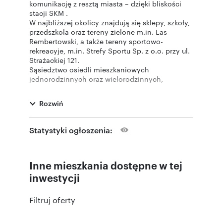
komunikację z resztą miasta – dzięki bliskości
stacji SKM .
W najbliższej okolicy znajdują się sklepy, szkoły,
przedszkola oraz tereny zielone m.in. Las
Rembertowski, a także tereny sportowo-
rekreacyje, m.in. Strefy Sportu Sp. z o.o. przy ul.
Strażackiej 121.
Sąsiedztwo osiedli mieszkaniowych
jednorodzinnych oraz wielorodzinnych,
parkingów naziemnych, centrum handlowego,
terenów usługowych.
Rozwiń
Statystyki ogłoszenia:
Numer oferty: 32
Inne mieszkania dostępne w tej
inwestycji
Filtruj oferty