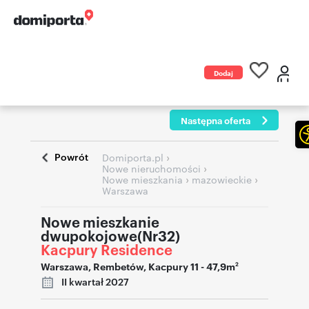
Dodaj
ogłoszenie
Następna oferta
Powrót
›
Domiporta.pl
›
Nowe nieruchomości
›
›
Nowe mieszkania
mazowieckie
Warszawa
Nowe mieszkanie
dwupokojowe(Nr32)
Kacpury Residence
Warszawa
,
Rembetów
,
Kacpury 11
- 47,9m
2
II kwartał 2027