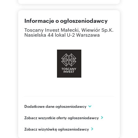
Informacje o ogłoszeniodawcy
Toscany Invest Małecki, Wiewiór Sp.K.
Nasielska 44 lokal U-2 Warszawa
Dodatkowe dane ogłoszeniodawcy
Toscany Invest Małecki, Wiewiór Sp.K.
Zobacz wszystkie oferty ogłoszeniodawcy
ul. Nasielska 44 lokal U-2
Warszawa
Zobacz wizytówkę ogłoszeniodawcy
mazowieckie