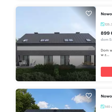
Nowo
125,
899 
dom Sz
Dom w 
w z...
Now
140