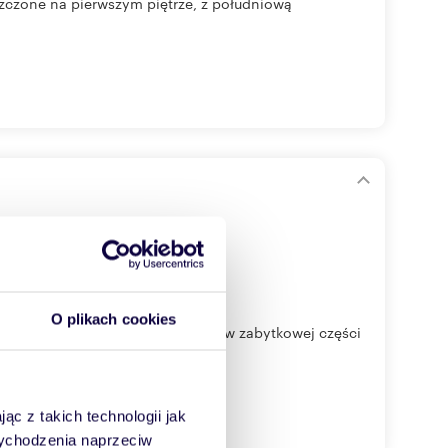
zczone na pierwszym piętrze, z południową
O plikach cookies
 piętrze z północną ekspozycją, w zabytkowej części
ąc z takich technologii jak
 wychodzenia naprzeciw