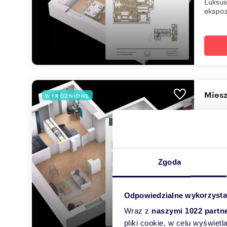
Luksus
ekspoz
mie
WYRÓŻNIONE
75,
791 9
mieszk
Zgoda
Trzypo
budynk
Odpowiedzialne wykorzysta
Wraz z
naszymi 1022 partn
pliki cookie, w celu wyświet