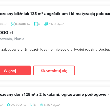
czesny bliźniak 125 m² z ogródkiem i klimatyzacją polec
38
m
0,0400
ha
5
7 170
zł/m
2
2
000 zł
czecin, Płonia
zabudowie bliźniaczej- Idealne miejsce dla Twojej rodziny!Dostępn
Więcej
Skontaktuj się
oczesny dom 125m² z 2 lokalami, ogrzewanie podłogowe -
m
0,0300
ha
5
6 207
zł/m
2
2