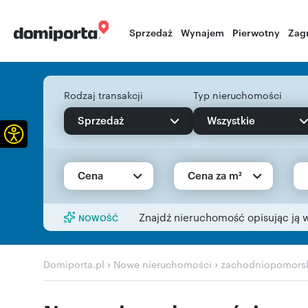
Sprzedaż
Wynajem
Pierwotny
Zag
Rodzaj transakcji
Typ nieruchomości
Sprzedaż
Wszystkie
Otwórz pasek narzędzi
Cena
Cena za m²
Znajdź nieruchomość opisując ją 
NOWOŚĆ
›
›
Domiporta.pl
Nowe nieruchomości
zachodniopomors