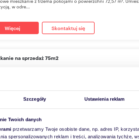
owe mieszkanie z trzema pokojami o powierzchni 72,57 m². Umies
ycją, w odre...
Więcej
Skontaktuj się
szkanie na sprzedaż 75m2
42
m
3
10 500
zł/m
2
2
10 zł
anie Szczecin, DĄBIE, Racławicka 1
Szczegóły
Ustawienia reklam
kojowe mieszkanie o powierzchni 75,42 m². Położone na pierwszym
u...
nie Twoich danych
erami
przetwarzamy Twoje osobiste dane, np. adres IP, korzystaj
Więcej
Skontaktuj się
lania spersonalizowanych reklam i treści, analizowania tychże,