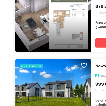
676 
mieszk
Przest
gwaran
Nowo
WYRÓŻNIONE
146,
999 
dom S
Dzień 
osiedl