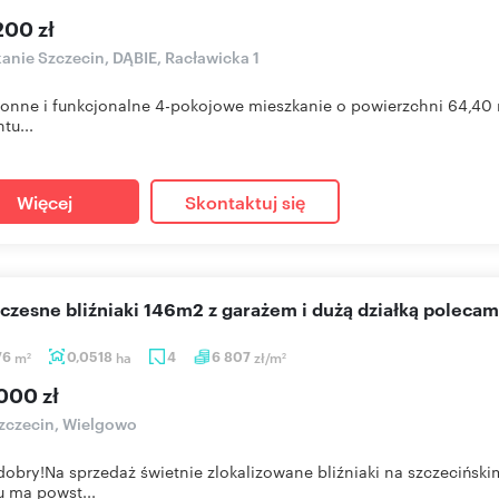
200 zł
anie Szczecin, DĄBIE, Racławicka 1
ronne i funkcjonalne 4-pokojowe mieszkanie o powierzchni 64,40 
tu...
Więcej
Skontaktuj się
czesne bliźniaki 146m2 z garażem i dużą działką polecam
76
m
0,0518
ha
4
6 807
zł/m
2
2
000 zł
zczecin, Wielgowo
dobry!Na sprzedaż świetnie zlokalizowane bliźniaki na szczeci
u ma powst...