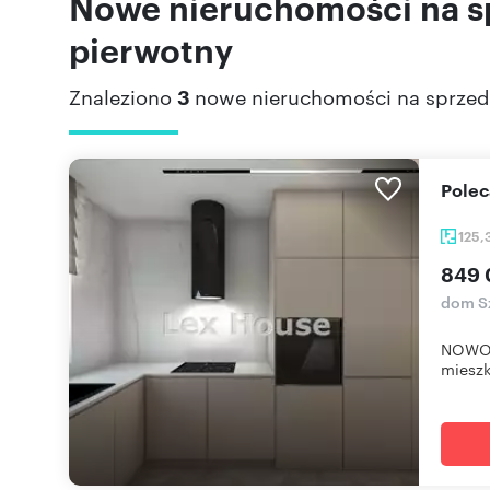
Nowe nieruchomości na sp
pierwotny
Znaleziono
3
nowe nieruchomości na sprzed
Pole
125,
849 
dom Sz
NOWOC
mieszk