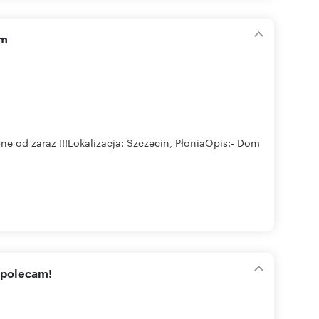
am
e od zaraz !!!Lokalizacja: Szczecin, PłoniaOpis:- Dom
 polecam!