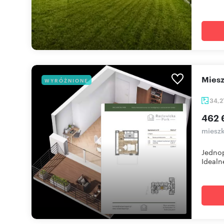
mie
WYRÓŻNIONE
34,
462 
mieszk
Jednop
Idealne