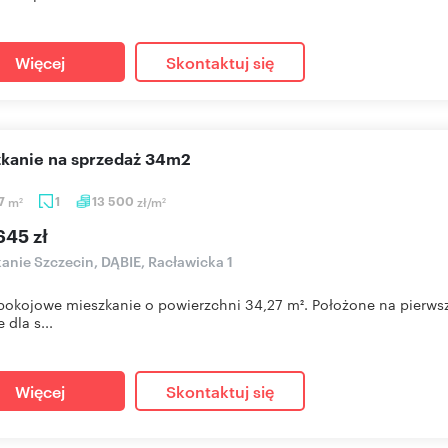
Więcej
Skontaktuj się
szkanie na sprzedaż 34m2
27
m
1
13 500
zł/m
2
2
645 zł
anie Szczecin, DĄBIE, Racławicka 1
okojowe mieszkanie o powierzchni 34,27 m². Położone na pierwsz
 dla s...
Więcej
Skontaktuj się