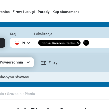
ranica
Firmy i usługi
Porady
Kup abonament
Kraj
Lokalizacja
+
PL
Płonia, Szczecin, zacho...
Powierzchnia
Filtry
własnymi słowami
›
›
kie
Szczecin
Płonia