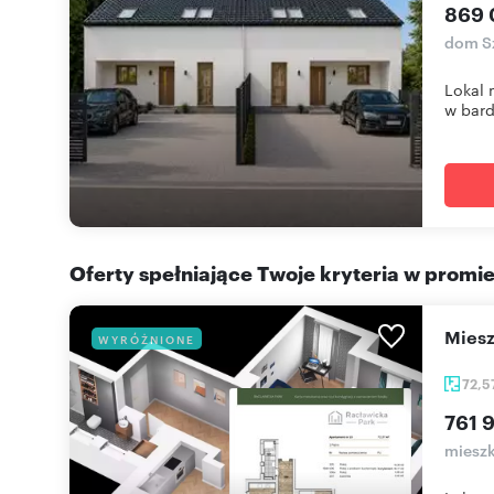
869 
dom Sz
Lokal 
w bard
Oferty spełniające Twoje kryteria w promi
mie
WYRÓŻNIONE
72,5
761 9
mieszk