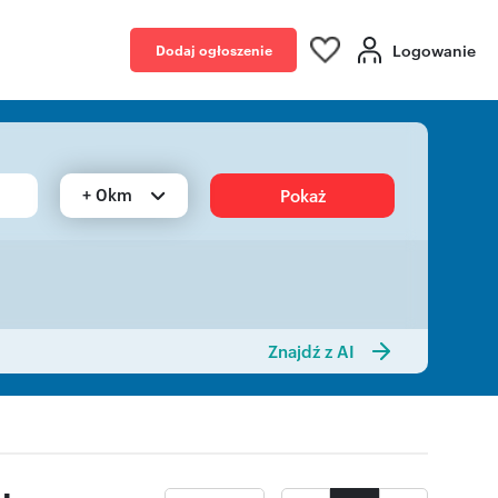
Logowanie
Dodaj ogłoszenie
+ 0km
Pokaż
Znajdź z AI