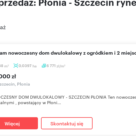
rzedaż: Płonia - Szczecin ryn
aż
cam nowoczesny dom dwulokalowy z ogródkiem i 2 miej
38
m
0,0397
ha
6 771
zł/m
2
2
000 zł
czecin, Płonia
ZESNY DOM DWULOKALOWY - SZCZECIN PŁONIA Ten nowoczesny
alnymi , powstający w Płoni...
Więcej
Skontaktuj się