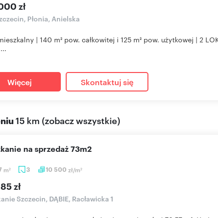
000 zł
czecin, Płonia, Anielska
mieszkalny | 140 m² pow. całkowitej i 125 m² pow. użytkowej | 2 
...
Więcej
Skontaktuj się
eniu
15 km
(
zobacz wszystkie
)
szkanie na sprzedaż 73m2
7
m
3
10 500
zł/m
2
2
85 zł
anie Szczecin, DĄBIE, Racławicka 1