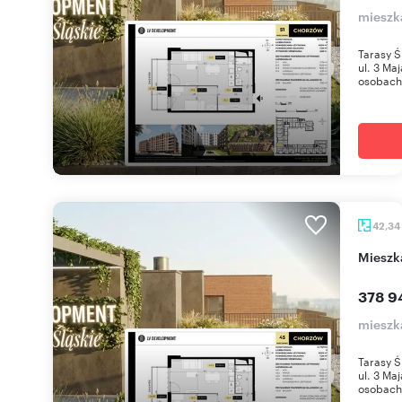
mieszk
Tarasy Ś
ul. 3 Ma
osobach 
42,34
miesz
378 9
mieszk
Tarasy Ś
ul. 3 Ma
osobach 