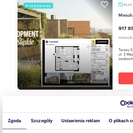
95,62
WYRÓŻNIONE
miesz
917 95
mieszk
Tarasy Ś
ul. 3 Ma
osobach 
48,03
WYRÓŻNIONE
miesz
Zgoda
Szczegóły
Ustawienia reklam
O plikach c
430 0