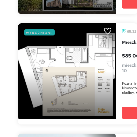
65,32
WYRÓŻNIONE
miesz
585 0
mieszka
10
Poznaj i
Nowoczes
okolicy. 