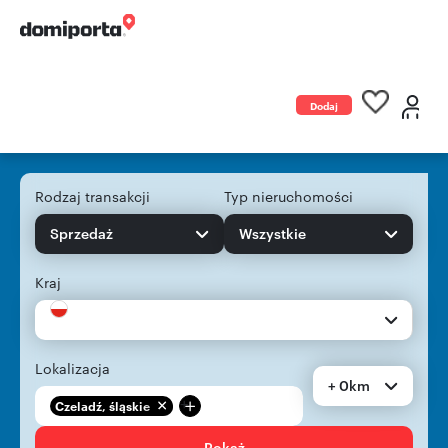
Dodaj
ogłoszenie
Rodzaj transakcji
Typ nieruchomości
Sprzedaż
Wszystkie
Kraj
Lokalizacja
+ 0km
+
Czeladź, śląskie
Pokaż