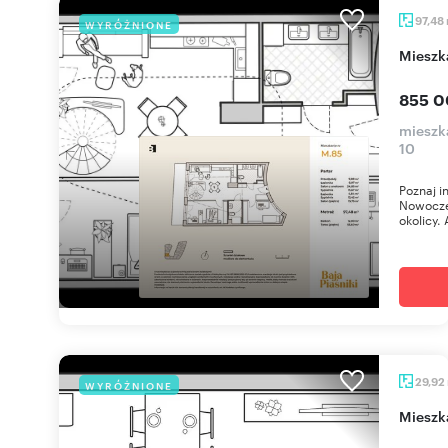
97,48
WYRÓŻNIONE
miesz
855 0
mieszka
10
Poznaj i
Nowoczes
okolicy. 
29,92
WYRÓŻNIONE
miesz