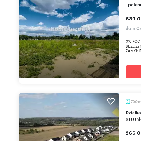
- pole
639 0
dom Cz
0% PCC 
BEZCZY
ZAMKNIĘ
700
Działka 700 m² w Czeladzi (blisko DK 94) -
ostatni
266 0