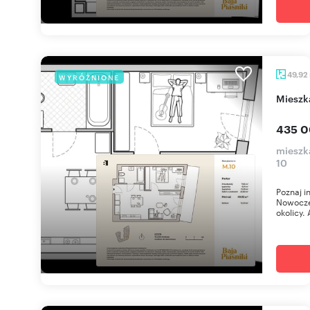
49,92
WYRÓŻNIONE
miesz
435 0
mieszka
10
Poznaj i
Nowoczes
okolicy. 