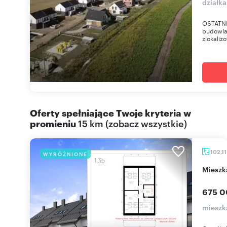
działka
OSTATNI
budowla
zlokaliz
Oferty spełniające Twoje kryteria w
promieniu
15 km
(
zobacz wszystkie
)
102,1
WYRÓŻNIONE
miesz
675 0
mieszk