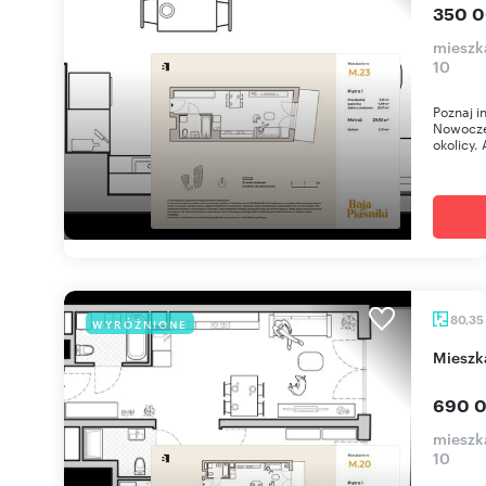
350 0
mieszka
10
Poznaj i
Nowoczes
okolicy. 
80,35
WYRÓŻNIONE
miesz
690 0
mieszka
10