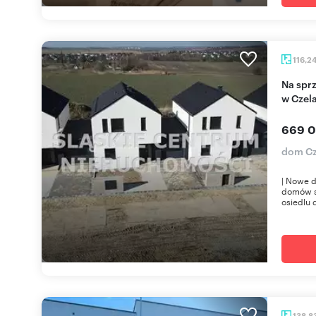
116,2
Na sprzedaż nowoczesny dom 116 m² z ogrodem
w Czel
669 0
dom Cz
| Nowe d
domów s
osiedlu 
138,8