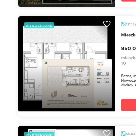
111,17
WYRÓŻNIONE
miesz
950 0
mieszka
10
Poznaj i
Nowoczes
okolicy. 
55,04
WYRÓŻNIONE