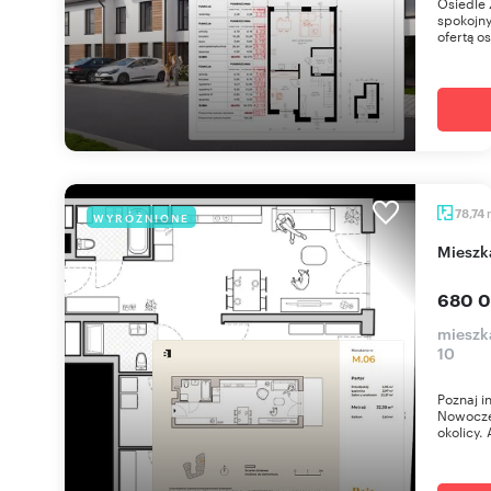
Osiedle 
spokojny
ofertą os
78,74
WYRÓŻNIONE
miesz
680 0
mieszka
10
Poznaj i
Nowoczes
okolicy. 