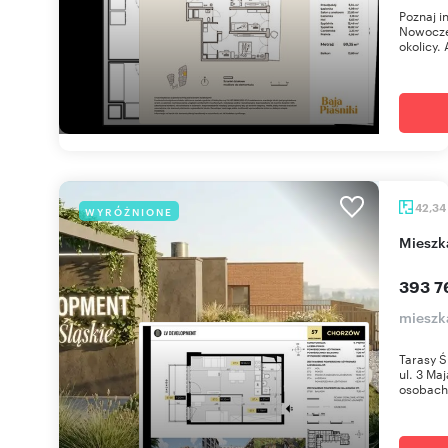
Poznaj i
Nowoczes
okolicy. 
42,34
WYRÓŻNIONE
miesz
393 7
mieszk
Tarasy Ś
ul. 3 Ma
osobach 