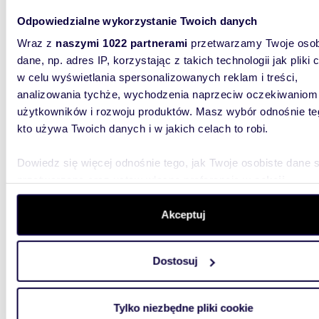
mieszka
Odpowiedzialne wykorzystanie Twoich danych
10
Wraz z
naszymi 1022 partnerami
przetwarzamy Twoje osob
Poznaj i
dane, np. adres IP, korzystając z takich technologii jak pliki 
Nowoczes
w celu wyświetlania spersonalizowanych reklam i treści,
okolicy. 
analizowania tychże, wychodzenia naprzeciw oczekiwaniom
użytkowników i rozwoju produktów. Masz wybór odnośnie te
kto używa Twoich danych i w jakich celach to robi.
Dowiedz się więcej odnośnie tego, jak Twoje osobiste dane 
przetwarzane oraz ustaw własne preferencje w
sekcji
87,59
szczegółów
. W Deklaracji plików cookie możesz zmienić lu
WYRÓŻNIONE
wycofać swoją zgodę w dowolnej chwili.
Akceptuj
miesz
750 0
Wykorzystujemy pliki cookie do spersonalizowania treści i r
Dostosuj
aby oferować funkcje społecznościowe i analizować ruch w 
mieszka
witrynie. Informacje o tym, jak korzystasz z naszej witryny,
10
udostępniamy partnerom społecznościowym, reklamowym i
Tylko niezbędne pliki cookie
Poznaj i
analitycznym. Partnerzy mogą połączyć te informacje z inn