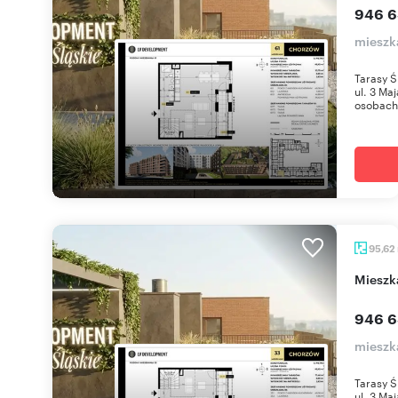
946 6
mieszk
Tarasy Ś
ul. 3 Ma
osobach 
95,62
miesz
946 6
mieszk
Tarasy Ś
ul. 3 Ma