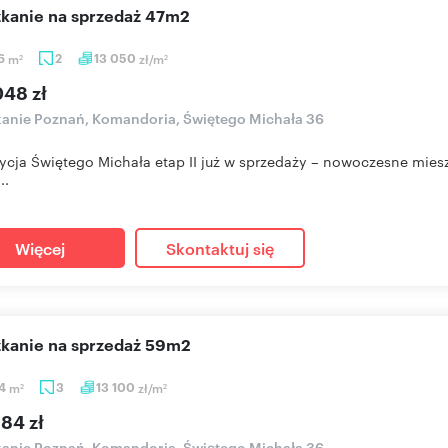
szkanie na sprzedaż 47m2
36
m
2
13 050
zł/m
2
2
048 zł
anie Poznań, Komandoria, Świętego Michała 36
ycja Świętego Michała etap II już w sprzedaży – nowoczesne mies
..
Więcej
Skontaktuj się
szkanie na sprzedaż 59m2
64
m
3
13 100
zł/m
2
2
84 zł
anie Poznań, Komandoria, Świętego Michała 36