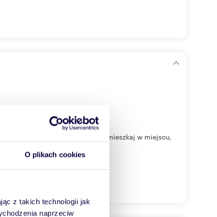
zkania między Śródką a Maltą. Zamieszkaj w miejscu,
O plikach cookies
ąc z takich technologii jak
 wychodzenia naprzeciw