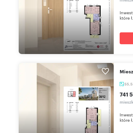
Inwest
które ł.
mie
55,
741 5
mieszk
Inwest
które ł.