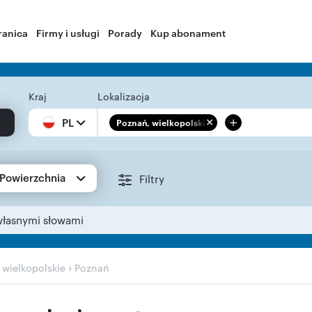
ranica
Firmy i usługi
Porady
Kup abonament
Kraj
Lokalizacja
+
PL
Poznań, wielkopolskie
Powierzchnia
Filtry
własnymi słowami
›
›
wielkopolskie
Poznań