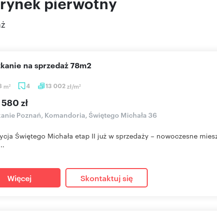
 rynek pierwotny
aż
szkanie na sprzedaż 78m2
8
m
4
13 002
zł/m
2
2
 580 zł
anie Poznań, Komandoria, Świętego Michała 36
ycja Świętego Michała etap II już w sprzedaży – nowoczesne mies
..
Więcej
Skontaktuj się