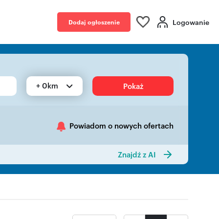
Logowanie
Dodaj ogłoszenie
+ 0km
Pokaż
Powiadom o nowych ofertach
Znajdź z AI