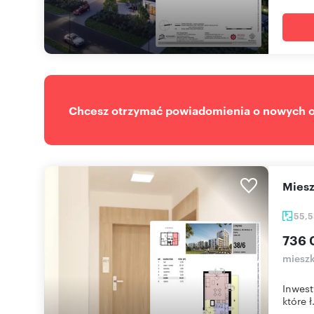
Chcesz otrzymać powiadomienia o nowych of
mie
55,
736 
mieszk
Inwest
które ł.