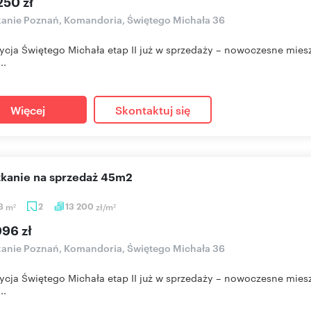
250 zł
anie Poznań, Komandoria, Świętego Michała 36
ycja Świętego Michała etap II już w sprzedaży – nowoczesne mies
..
Więcej
Skontaktuj się
szkanie na sprzedaż 45m2
78
m
2
13 200
zł/m
2
2
096 zł
anie Poznań, Komandoria, Świętego Michała 36
ycja Świętego Michała etap II już w sprzedaży – nowoczesne mies
..