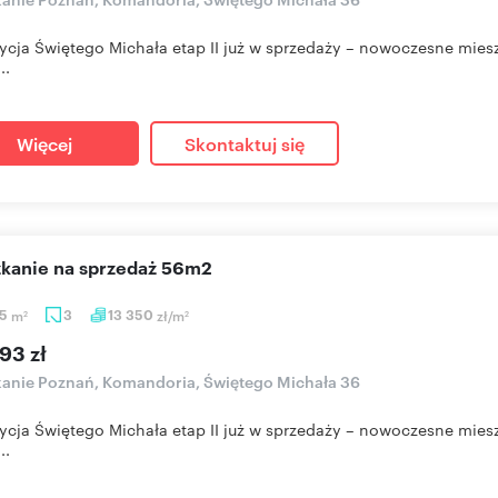
ycja Świętego Michała etap II już w sprzedaży – nowoczesne mies
..
Więcej
Skontaktuj się
szkanie na sprzedaż 56m2
55
m
3
13 350
zł/m
2
2
93 zł
anie Poznań, Komandoria, Świętego Michała 36
ycja Świętego Michała etap II już w sprzedaży – nowoczesne mies
..