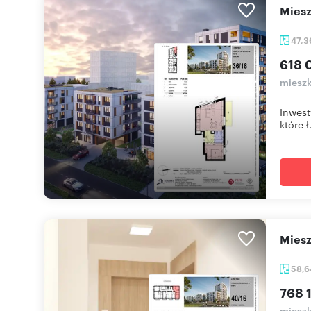
mie
47,
618 
mieszk
Inwest
które ł.
mie
58,
768 1
mieszk