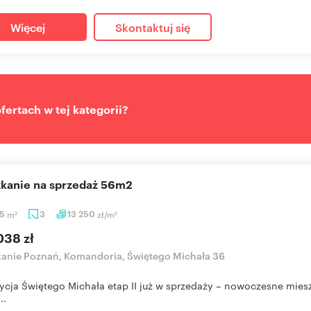
Więcej
Skontaktuj się
ertach w tej kategorii?
szkanie na sprzedaż 56m2
55
m
3
13 250
zł/m
2
2
038 zł
anie Poznań, Komandoria, Świętego Michała 36
ycja Świętego Michała etap II już w sprzedaży – nowoczesne mies
..