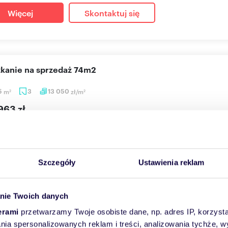
Więcej
Skontaktuj się
szkanie na sprzedaż 74m2
5
m
3
13 050
zł/m
2
2
963 zł
anie Poznań, Komandoria, Świętego Michała 36
ycja Świętego Michała etap II już w sprzedaży – nowoczesne mies
..
Szczegóły
Ustawienia reklam
Więcej
Skontaktuj się
nie Twoich danych
erami
przetwarzamy Twoje osobiste dane, np. adres IP, korzystaj
lania spersonalizowanych reklam i treści, analizowania tychże,