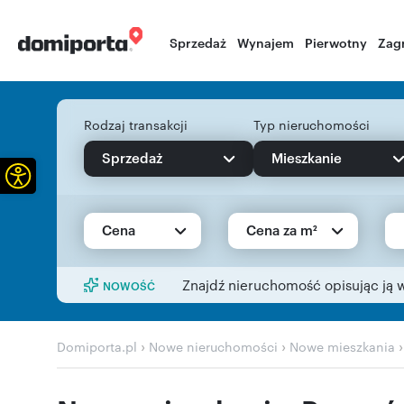
Sprzedaż
Wynajem
Pierwotny
Zag
Rodzaj transakcji
Typ nieruchomości
Sprzedaż
Mieszkanie
Otwórz pasek narzędzi
Cena
Cena za m²
Znajdź nieruchomość opisując ją 
NOWOŚĆ
›
›
Domiporta.pl
Nowe nieruchomości
Nowe mieszkania