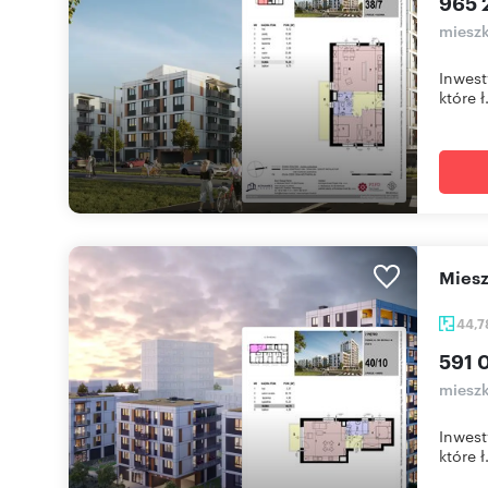
965 
mieszk
Inwest
które ł.
mie
44,
591 
mieszk
Inwest
które ł.