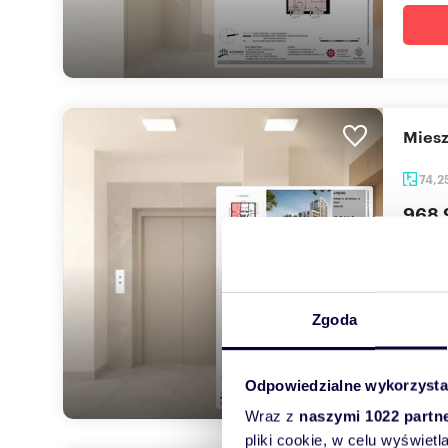
mie
74,2
968 
mieszk
Inwest
które ł.
Zgoda
Odpowiedzialne wykorzysta
Wraz z
naszymi 1022 partn
pliki cookie, w celu wyświet