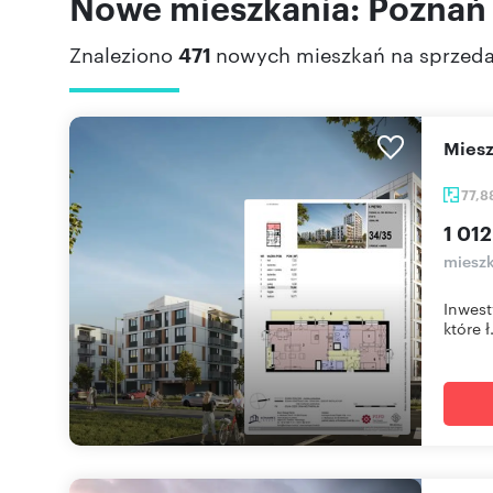
Nowe mieszkania: Poznań
Znaleziono
471
nowych mieszkań na sprzed
mie
77,8
1 012
mieszk
Inwest
które ł.