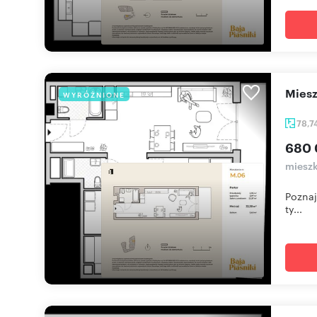
mie
WYRÓŻNIONE
78,7
680 
mieszk
Poznaj
ty...