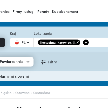
ranica
Firmy i usługi
Porady
Kup abonament
Kraj
Lokalizacja
+
PL
Kostuchna, Katowice, śl...
Powierzchnia
Filtry
własnymi słowami
›
›
›
śląskie
Katowice
Kostuchna