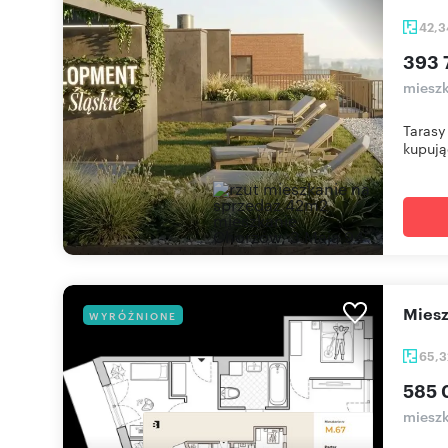
42,
393 
mieszk
Tarasy
kupują
mie
WYRÓŻNIONE
65,
585 
mieszk