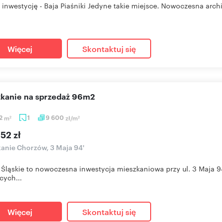
 inwestycję - Baja Piaśniki Jedyne takie miejsce. Nowoczesna archit
Więcej
Skontaktuj się
szkanie na sprzedaż 96m2
62
m
1
9 600
zł/m
2
2
52 zł
anie Chorzów, 3 Maja 94'
 Śląskie to nowoczesna inwestycja mieszkaniowa przy ul. 3 Maja
cych...
Więcej
Skontaktuj się