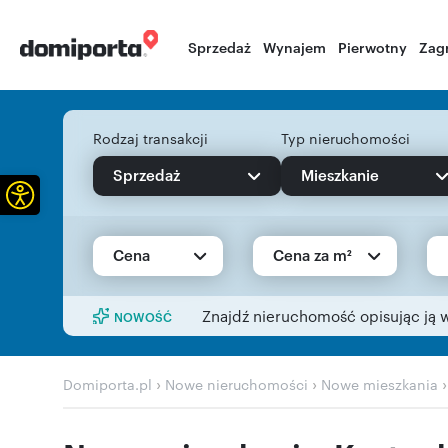
Sprzedaż
Wynajem
Pierwotny
Zag
Rodzaj transakcji
Typ nieruchomości
Sprzedaż
Mieszkanie
Otwórz pasek narzędzi
Cena
Cena za m²
Znajdź nieruchomość opisując ją 
NOWOŚĆ
›
›
Domiporta.pl
Nowe nieruchomości
Nowe mieszkania