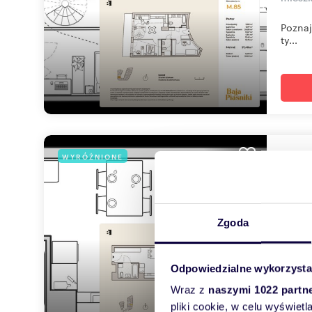
Poznaj
ty...
mie
WYRÓŻNIONE
29,9
350 
Zgoda
mieszk
Poznaj
Odpowiedzialne wykorzysta
ty...
Wraz z
naszymi 1022 partn
pliki cookie, w celu wyświet