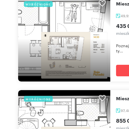
mie
WYRÓŻNIONE
49,
435 
mieszk
Poznaj
ty...
mie
WYRÓŻNIONE
97,
855 
mieszk