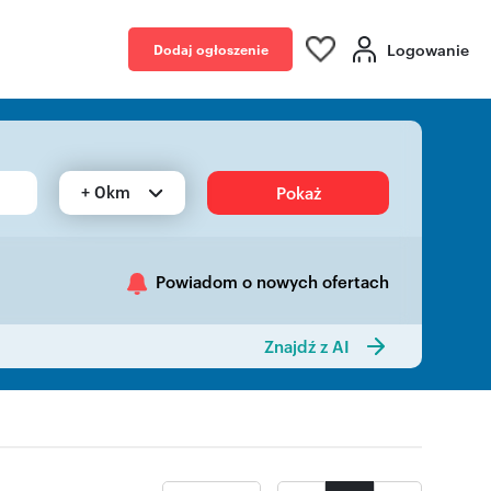
Logowanie
Dodaj ogłoszenie
+ 0km
Pokaż
Powiadom o nowych ofertach
Znajdź z AI