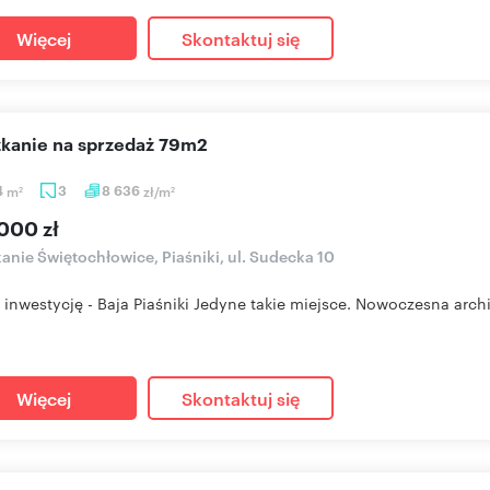
Więcej
Skontaktuj się
szkanie na sprzedaż 79m2
4
m
3
8 636
zł/m
2
2
000 zł
anie Świętochłowice, Piaśniki, ul. Sudecka 10
 inwestycję - Baja Piaśniki Jedyne takie miejsce. Nowoczesna archit
Więcej
Skontaktuj się