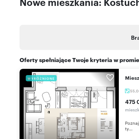
Nowe mieszkania: Kostuch
Br
Oferty spełniające Twoje kryteria w promi
mie
WYRÓŻNIONE
55,
475 
mieszk
Poznaj
ty...