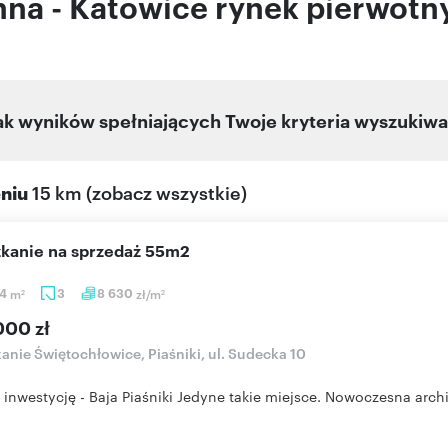
na - Katowice rynek pierwotn
ak wyników spełniających Twoje kryteria wyszukiwa
eniu
15 km
(
zobacz wszystkie
)
szkanie na sprzedaż 55m2
04
m
3
8 630
zł/m
2
2
000 zł
anie Świętochłowice, Piaśniki, ul. Sudecka 10
 inwestycję - Baja Piaśniki Jedyne takie miejsce. Nowoczesna archit