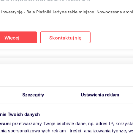
 inwestycję - Baja Piaśniki Jedyne takie miejsce. Nowoczesna archit
Więcej
Skontaktuj się
szkanie na sprzedaż 30m2
2
m
1
11 698
zł/m
2
2
000 zł
Szczegóły
Ustawienia reklam
anie Świętochłowice, Piaśniki, ul. Sudecka 10
 inwestycję - Baja Piaśniki Jedyne takie miejsce. Nowoczesna archit
nie Twoich danych
erami
przetwarzamy Twoje osobiste dane, np. adres IP, korzystaj
lania spersonalizowanych reklam i treści, analizowania tychże,