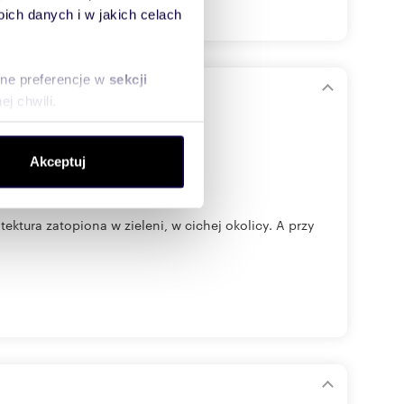
ch danych i w jakich celach
sne preferencje w
sekcji
j chwili.
ołecznościowe i analizować
Akceptuj
artnerom społecznościowym,
anymi od Ciebie lub
ektura zatopiona w zieleni, w cichej okolicy. A przy