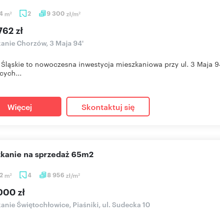
34
m
2
9 300
zł/m
2
2
762 zł
anie Chorzów, 3 Maja 94'
 Śląskie to nowoczesna inwestycja mieszkaniowa przy ul. 3 Maja
cych...
Więcej
Skontaktuj się
szkanie na sprzedaż 65m2
32
m
4
8 956
zł/m
2
2
000 zł
anie Świętochłowice, Piaśniki, ul. Sudecka 10