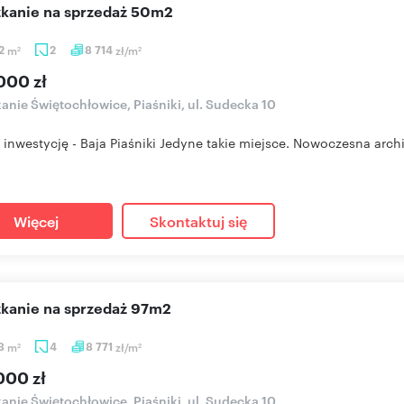
szkanie na sprzedaż 50m2
92
m
2
8 714
zł/m
2
2
000 zł
anie Świętochłowice, Piaśniki, ul. Sudecka 10
 inwestycję - Baja Piaśniki Jedyne takie miejsce. Nowoczesna archit
Więcej
Skontaktuj się
szkanie na sprzedaż 97m2
48
m
4
8 771
zł/m
2
2
000 zł
anie Świętochłowice, Piaśniki, ul. Sudecka 10