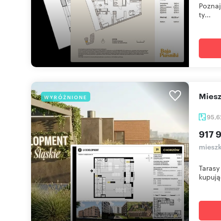
Poznaj
ty...
mie
WYRÓŻNIONE
95,
917 9
mieszk
Tarasy
kupują