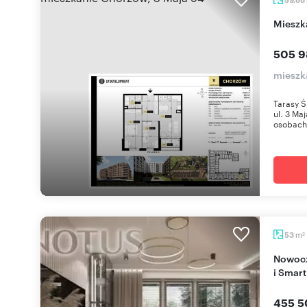
miesz
505 9
mieszk
Tarasy Ś
ul. 3 Ma
osobach 
m
53
2
Nowoczesne 3-pokojowe mieszkanie z balkonem
i Smar
455 5