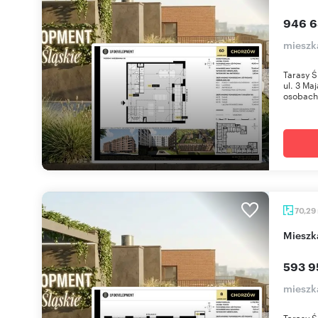
946 6
mieszk
Tarasy Ś
ul. 3 Ma
osobach 
70,29
miesz
593 95
mieszk
Tarasy Ś