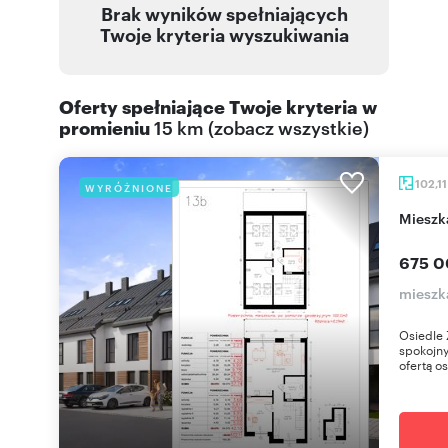
Brak wyników spełniających
Twoje kryteria wyszukiwania
Oferty spełniające Twoje kryteria w
promieniu
15 km
(
zobacz wszystkie
)
102,1
WYRÓŻNIONE
miesz
675 0
mieszk
Osiedle 
spokojny
ofertą os