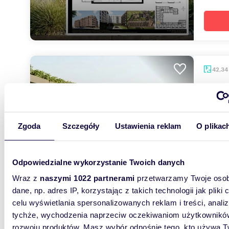
42,34
miesz
378 9
mieszk
Zgoda
Szczegóły
Ustawienia reklam
O plikac
Tarasy Ś
ul. 3 Ma
osobach 
Odpowiedzialne wykorzystanie Twoich danych
Wraz z
naszymi 1022 partnerami
przetwarzamy Twoje osob
dane, np. adres IP, korzystając z takich technologii jak pliki 
celu wyświetlania spersonalizowanych reklam i treści, anali
tychże, wychodzenia naprzeciw oczekiwaniom użytkowników
rozwoju produktów. Masz wybór odnośnie tego, kto używa T