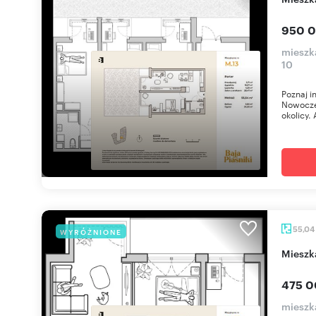
950 0
mieszka
10
Poznaj i
Nowoczes
okolicy. 
55,04
WYRÓŻNIONE
miesz
475 0
mieszka