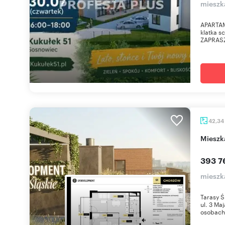
mieszk
APARTAME
klatka 
ZAPRASZ
42,34
miesz
393 7
mieszk
Tarasy Ś
ul. 3 Ma
osobach 