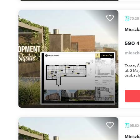
70,29
miesz
590 4
mieszk
Tarasy Ś
ul. 3 Ma
osobach 
95,62
miesz