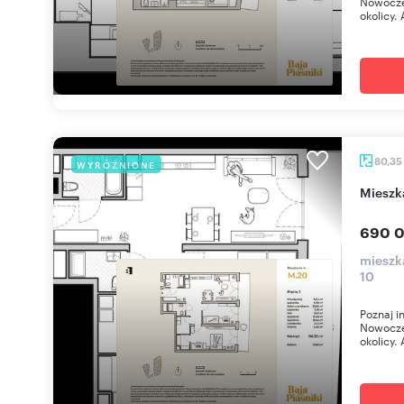
Nowoczes
okolicy. 
80,35
WYRÓŻNIONE
miesz
690 0
mieszka
10
Poznaj i
Nowoczes
okolicy. 