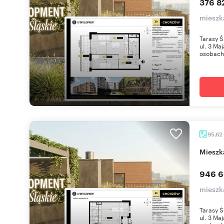
376 8
mieszk
Tarasy Ś
ul. 3 Ma
osobach 
95,62
miesz
946 6
mieszk
Tarasy Ś
ul. 3 Ma