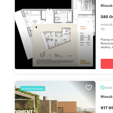
miesz
585 0
mieszka
10
Poznaj i
Nowoczes
okolicy. 
95,62
WYRÓŻNIONE
miesz
917 95