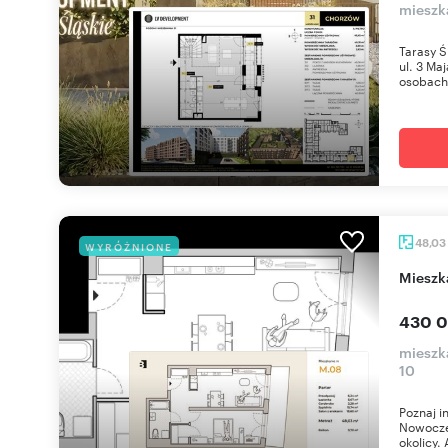
mieszk
Tarasy Ś
ul. 3 Ma
osobach 
48,03
WYRÓŻNIONE
miesz
430 0
mieszka
10
Poznaj i
Nowoczes
okolicy. 