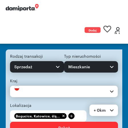
Dodaj
ogłoszenie
Rodzaj transakcji
Typ nieruchomości
Sprzedaż
Mieszkanie
Kraj
Lokalizacja
+ 0km
+
Bogucice, Katowice, ślą...
Pokaż