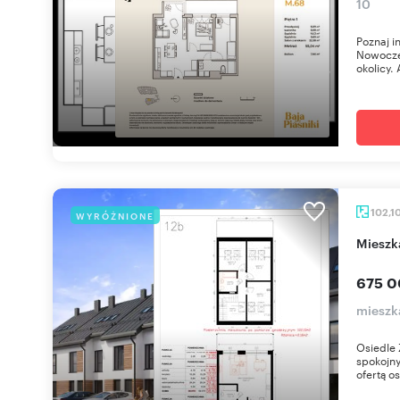
10
Poznaj i
Nowoczes
okolicy. 
102,1
WYRÓŻNIONE
miesz
675 0
mieszk
Osiedle 
spokojny
ofertą os