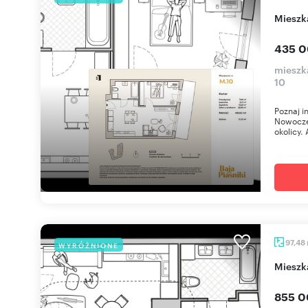
miesz
435 0
mieszka
10
Poznaj i
Nowoczes
okolicy. 
97,48
WYRÓŻNIONE
miesz
855 0